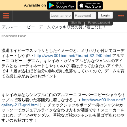
Available on
Login
Sign Up
Forgot password
ひん
よい
つこ
アルマーニ コピー デニムでスッキリ
品
の
良い
着こ
なし！
Nederlands
Public
濃紺ネイビーでスッキリとしたイメージと、メリハリが付いてコーデ
ィネートしやすい
http://www.001ban.net/?brand-32-240.html
アルマ
ーニ コピー デニム。キレイめ・カジュアルどんなジャンルのアイ
テムともコーディネートしやすいので1着は持っておきたいアイテム
です！履き込むほど自分の脚の形に色落ちしていくので、デニムを育
てる楽しみがあるのもポイント！
キレイめ系ならシンプルに白のアルマーニ スーパーコピーシャツやト
ップスで落ち着いた雰囲気に着こなせるし（
http://www.001ban.net/?
gallery-217-grid.html
）、チェックシャツやボーダー柄のシャツやカ
ットソーでカジュアルライクな合わせ方もお洒落です！スニーカーを
はじめ、ブーツやサンダル、革靴など靴のジャンルも選ばずあわせや
すいのも魅力です！