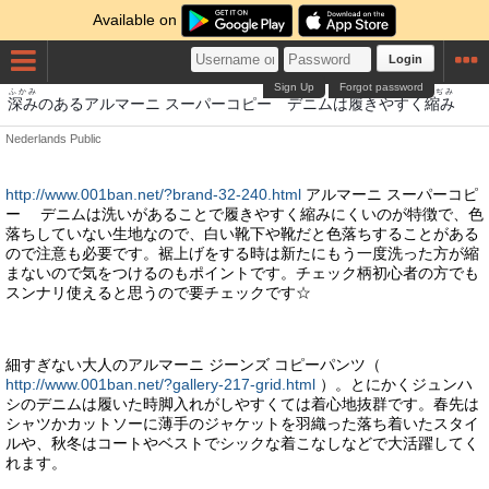
Available on
Login
Sign Up
Forgot password
ふかみ
はき
ちぢみ
深み
のあるアルマーニ スーパーコピー デニムは
履き
やすく
縮み
Nederlands
Public
http://www.001ban.net/?brand-32-240.html
アルマーニ スーパーコピ
ー デニムは洗いがあることで履きやすく縮みにくいのが特徴で、色
落ちしていない生地なので、白い靴下や靴だと色落ちすることがある
ので注意も必要です。裾上げをする時は新たにもう一度洗った方が縮
まないので気をつけるのもポイントです。チェック柄初心者の方でも
スンナリ使えると思うので要チェックです☆
細すぎない大人のアルマーニ ジーンズ コピーパンツ（
http://www.001ban.net/?gallery-217-grid.html
）。とにかくジュンハ
シのデニムは履いた時脚入れがしやすくては着心地抜群です。春先は
シャツかカットソーに薄手のジャケットを羽織った落ち着いたスタイ
ルや、秋冬はコートやベストでシックな着こなしなどで大活躍してく
れます。