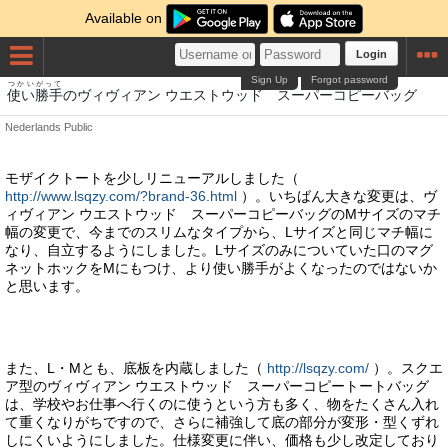
Available on
Login
Sign Up
Forgot password
つかいがって
使い勝手
のヴィヴィアン ウエストウッド スーパーコピーバッグ
Nederlands
Public
モザイクトートを少しリニューアルしました（
http://www.lsqzy.com/?brand-36.html
）。いちばん大きな変更は、ヴ
ィヴィアン ウエストウッド スーパーコピーバッグのMサイズのマチ
幅の変更で、今までのスリムなタイプから、Lサイズと同じマチ幅に
なり、自立するようにしました。Lサイズのみについていた口のマグ
ネットホックをMにもつけ、より使い勝手がよくなったのではないか
と思います。
また、L・Mとも、底板を内蔵しました（
http://lsqzy.com/
）。スクエ
ア型のヴィヴィアン ウエストウッド スーパーコピートートバッグ
は、学校やお仕事へ行くのに使うという方も多く、物をたくさん入れ
て重くなりがちですので、さらに補強して底の部分が変形・型くずれ
しにくいようにしました。仕様変更に伴い、価格も少し改定しており