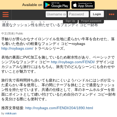
Available on
Login
Sign Up
Forgot password
てきど
せい
もた
さいふ
適度
なクッション
性
を
持た
せているフェンディ コピー
財布
中文(简体)
Public
手触りが滑らかなナイロンツイル生地に柔らかい牛革を合わせた、落
ち着いた色合いの軽量なフェンディ コピーroybags
http://roybags.com/
トラベルシリーズ。
表地の裏面にPVC加工を施しているため耐水性があり、ベーシックで
シンプルなフェンディ コピー
http://roybags.com/FENDI/
デザインは
カジュアルな旅行にはもちろん、旅先でのどんなシーンにも合わせや
すいことが魅力です。
旅行先で長時間持ち歩いても疲れにくいようハンドルにはシボが立っ
た柔らかい革を使用し、革の間にテープを挟むことで適度なクッショ
ン性を持たせています。共通の仕様として、革のネームホルダーを前
面にポイントとして縫い付けているため自分のフェンディ コピー財布
を見分ける際にも便利です。
推荐文章链接:
http://roybags.com/FENDI/204/1890.html
by
mikikuan