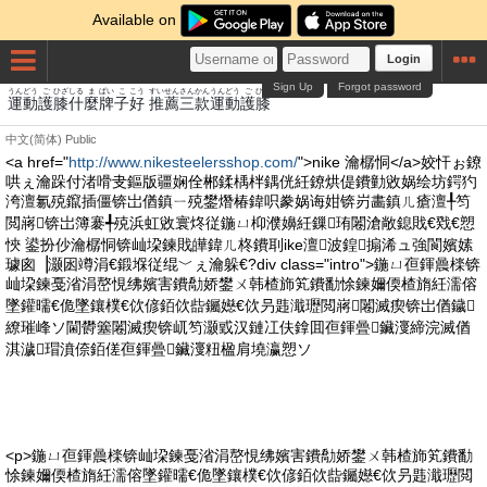
Available on
Login
Sign Up
Forgot password
うんどう
ご
ひざ
しる
ま
ぱい
こ
こう
すいせん
さん
かん
うんどう
ご
ひざ
運動
護
膝
什
麼
牌
子
好
推薦
三
款
運動
護
膝
中文(简体)
Public
<a href="
http://www.nikesteelersshop.com/
">nike 瀹樼恫</a>姣忓ぉ鐐
哄ぇ瀹跺付渚嗗叏鏂版疆娴佺郴鍒楀柈鍝侊紝鐐烘偍鐨勭敓娲绘坊鍔犳
洿澶氱殑鑹插僵锛岀偤鎮ㄧ殑鐢熸椿鍏呮豢娲诲姏锛岃畵鎮ㄦ瘡澶╀笉
閲嶈锛岀簿褰╃殑浜虹敓寰炵従鍦ㄩ枊濮嬶紝鏁珛闂滄敞鎴戝€戣€愬
悏 鍙扮仯瀹樼恫锛屾垜鍊戝皣鍏ㄦ柊鐨刵ike澶波鍠搧浠ュ強閬嬪嫊
璩囪▕灏囦竴涓€鍛堢従绲﹀ぇ瀹躲€?div class="intro">鍦ㄩ亱鍕曟檪锛
屾垜鍊戞渻涓嶅悓绋嬪害鐨勪娇鐢ㄨ韩楂斾笂鐨勫悇鍊嬭偄楂旓紝濡傛
墜鑵曘€佹墜鑲樸€佽偐銆佽啙钃嬨€佽叧韪濈瓑閲嶈闂滅瘈锛岀偤鐬
繚璀峰ソ閫欎簺闂滅瘈锛屼笉灏戜汉鏈冮伕鎿囬亱鍕曡鑶濅締浣滅偤
淇濊瑁濆倷銆傞亱鍕曡鑶濅粈楹肩墝瀛愬ソ
<p>鍦ㄩ亱鍕曟檪锛屾垜鍊戞渻涓嶅悓绋嬪害鐨勪娇鐢ㄨ韩楂斾笂鐨勫
悇鍊嬭偄楂旓紝濡傛墜鑵曘€佹墜鑲樸€佽偐銆佽啙钃嬨€佽叧韪濈瓑閲