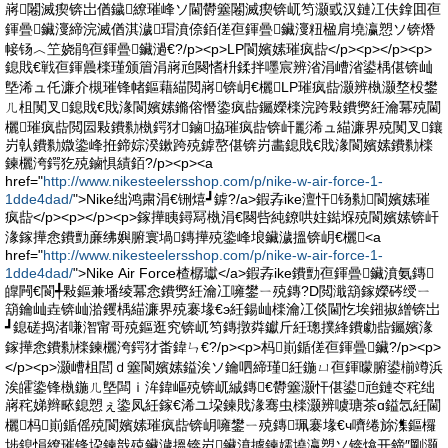
嶈闂滅瘈锛岀偤鐬繚璀峰ソ閫欎簺闂滅瘈锛屼笉灏戜汉鏈冮伕鎿囬亱
鍕曡鑶濅締浣滅偤淇濊瑁濆倷銆傞亱鍕曡鑶濅粈楹肩墝瀛愬ソ锛熸
帹钖︿笁娆鹃亱鍕曡鑶濄€?/p><p>LP閬嬪嫊璀疯啙</p><p></p><p>
鎴戝€戦亱鍕曟檪瑾颁篃涓嶈兘闋愭枡鍒拌嚜宸辨渻涓嶆渻鍙楀偡锛屾
墍浠ュ仛濂介槻璀锋帾鏂藉緢閲嶈锛岄€欐LP璀疯啙灏辨槸灏堥杸鐢
ㄦ柤闃叉鎴戝€戝湪閬嬪嫊鏅傛憯鍌疯啙钃嬫檪浣跨敤鐨勶紝瀹冪殑閫
欐璀疯啙閲囩敤鐨勬槸鍔犲鏀拹璀疯啙锛屽彲浠ュ緢濂界殑闃叉鑲
岃倝鐨勬媺鍌峰拰鍗婃湀鏉跨殑鎼嶅偡锛岃畵鎴戝€戝湪閬嬪嫊鐨勬檪
鍊欐洿鍔犵殑鏀惧績銆?/p><p><a
href="
http://www.nikesteelersshop.com/p/nike-w-air-force-1-
1dde4dad/
">Nike绌鸿粛涓€铏熺┛鎼?/a>鍜孨ike澶忓钖勬閬嬪嫊璀
疯啙</p><p></p><p>鎵撶眱鐞冩槸涓€闋呰純鐐哄妵鐑堢殑閬嬪嫊锛屽
湪鎵撶悆鐨勯亷绋嬩腑寰堝鏄撶殑鍌峰埌鑶濊搵锛岄€欐<a
href="
http://www.nikesteelersshop.com/p/nike-w-air-force-1-
1dde4dad/
">Nike Air Force楂樼瓛</a>鍜孨ike鐨勯亱鍕曡鑶濆氨鏄
皥闁€閬╃敤鏂兼墦绫冪悆鐨勶紝瀹冮噰鐢ㄧ殑鏄?D閲濈箶鎵嬫硶绶ㄧ
箶鑰屾垚锛屾湁钁楀緢濂界殑褰堟€э紝鍚屾檪瀹冮倓閫忔埃鎺掓繒锛岀
┛鎴磋捣渚嗛潪甯哥殑鏂逛究锛屼笉鏄撴粦钀斤紝璁撲綘鐨勮啙钃嬪湪
鎵撶悆鐨勬檪鍊欐洿鍔犲畨鍏ㄣ€?/p><p>杩崱鍎傞亱鍕曡鑶?/p><p>
</p><p>灏嶆柤閭ｄ簺閬嬪嫊鎰涘ソ鑰呬締瑾紝鍦ㄩ亱鍕曚腑鍙椾竴浜
涘皬鍌锋槸鍦ㄦ墍闆ｉ洠鍏嶇殑锛屼絾鏄€欎簺灏忓偡鍙兘鏈冭秺绌
嶈秺娣辫畩鎴愬ぇ鍌凤紝鎵€浠ユ垜鍊戝湪骞虫檪灏辨噳瑭茶ɑ鎰忥紝閫
欐杩崱鍎傜殑閬嬪嫊璀疯啙锛岄噰鐢ㄧ殑鏄珮褰堟€ч嚌绻旀潗鏂欏
埗鎴愪繚璀锋垜鍊戠殑鑶濊搵锛岃鑶濆摢鍊嬬墝瀛愬ソ锛熻开鍗″剛灏