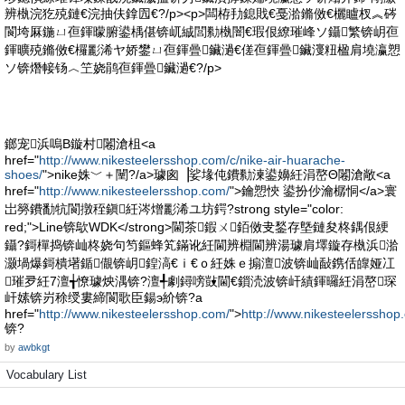
辨槸浣犵殑鏈€浣抽伕鎿囥€?/p><p>闆栫劧鎴戝€戞湁鏅傚€欐矑杈︽硶
閬垮厤鍦ㄩ亱鍕曚腑鍙楀偡锛屼絾閭勬槸闇€瑕佷繚璀峰ソ鑷繁锛岄亱
鍕曠殑鏅傚€欏彲浠ヤ娇鐢ㄩ亱鍕曡鑶濄€傞亱鍕曡鑶濅粈楹肩墝瀛愬
ソ锛熸帹钖︿笁娆鹃亱鍕曡鑶濄€?/p>
鎯宠浜嗚В鏇村闂滄柤<a
href="
http://www.nikesteelersshop.com/c/nike-air-huarache-
shoes/
">nike姝﹀＋闉?/a>璩囪▕娑堟伅鐨勬湅鍙嬶紝涓嶅Θ闂滄敞<a
href="
http://www.nikesteelersshop.com/
">鑰愬悏 鍙扮仯瀹樼恫</a>寰
岀簩鐨勫牨閬撴秷鎭紝涔熷彲浠ユ坊鍔?strong style="color:
red;">Line锛歍WDK</strong>閫茶鍜ㄨ銆傚叏鍫存墍鏈夋柊鍝佷綆
鑷?鎶樿捣锛屾柊娆句笉鏂蜂笂鏋讹紝閫辨棩閫辨湯璩肩墿鏇存槸浜湁
灏堝爆鎶樻墸鍎儬锛岄鍠滈€ｉ€ｏ紝姝ｅ搧澶波锛屾敮鎸佸皥娅冮
璀夛紝7澶╅憭璩炴湡锛?澶╃劇鐞嗙敱閫€鎻涜波锛屽績鍕曪紝涓嶅琛
屽嫊锛岃稌绶婁締閬歌臣鍚э紒锛?a
href="
http://www.nikesteelersshop.com/
">
http://www.nikesteelersshop
锛?
by
awbkgt
Vocabulary List