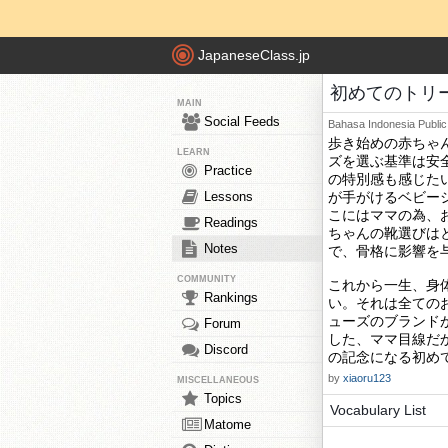
JapaneseClass.jp
初めてのトリー
MAIN
Social Feeds
Bahasa Indonesia
Public
歩き始めの赤ちゃ
LEARN
ズを選ぶ基準は安
Practice
の特別感も感じたい
Lessons
が手がけるベビーシ
こにはママの為、
Readings
ちゃんの靴選びは
Notes
で、骨格に影響を
COMMUNITY
これから一生、身
Rankings
い。それは全ての
ューズのブランドが
Forum
した、ママ目線だ
Discord
の記念になる初め
by
xiaoru123
MISCELLANEOUS
Topics
Vocabulary List
Matome