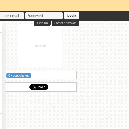
Login
Sign Up
Forgot password
0 vocabularies