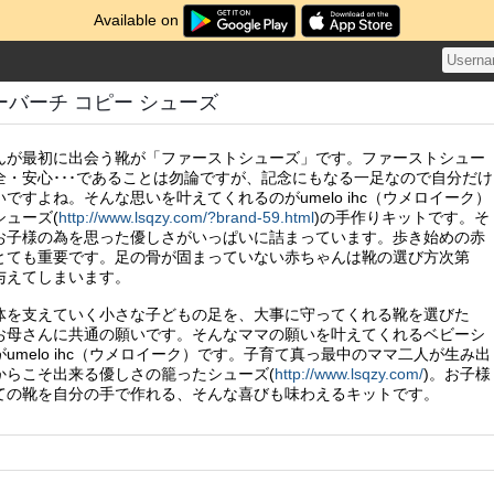
Available on
バーチ コピー シューズ
んが最初に出会う靴が「ファーストシューズ」です。ファーストシュー
全・安心･･･であることは勿論ですが、記念にもなる一足なので自分だけ
ですよね。そんな思いを叶えてくれるのがumelo ihc（ウメロイーク）
ューズ(
http://www.lsqzy.com/?brand-59.html
)の手作りキットです。そ
お子様の為を思った優しさがいっぱいに詰まっています。歩き始めの赤
とても重要です。足の骨が固まっていない赤ちゃんは靴の選び方次第
与えてしまいます。
体を支えていく小さな子どもの足を、大事に守ってくれる靴を選びた
お母さんに共通の願いです。そんなママの願いを叶えてくれるベビーシ
umelo ihc（ウメロイーク）です。子育て真っ最中のママ二人が生み出
からこそ出来る優しさの籠ったシューズ(
http://www.lsqzy.com/
)。お子様
ての靴を自分の手で作れる、そんな喜びも味わえるキットです。