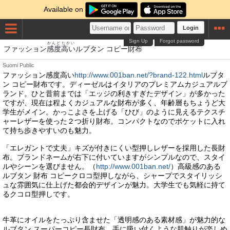
Available on
Login
Sign Up
Forgot password
かんど
たかい
さいふ
ファッション
感度
高い
ルブタン コピー
財布
Suomi
Public
ファッション感度高い
http://www.001ban.net/?brand-122.html
ルブタ
ン コピー財布です。ディーゼルはイタリアのプレミアムカジュアルブ
ランド。ひと昔前までは「エッジの利きすぎたデザイン」が多かった
ですが、現在は程よくカジュアルな財布が多く、年齢層もちょうど大
学生がメイン。かっこよさを上げる「ひび」のように見えるテクスチ
ャーレザーを使った２つ折り財布。コンパクトなのでポケットに入れ
て持ち歩きやすいのも魅力。
「エレガントで丈夫」キズが付きにくい型押しレザーを採用した長財
布。ブランドネームが右下に付いていますがシンプルなので、スタイ
ルやシーンを選びません。（
http://www.001ban.net/
）高級感のある
ルブタン 財布 コピークロコ型押しながら、シャープでスタイリッシ
ュな雰囲気に仕上げた都会的デザインが魅力。大学生でも気軽に持て
るクコロ型押しです。
牛革にオイルをたっぷり含ませた「透明感のある素材感」が魅力的な
ルブタン スーパーコピー長財布。手に吸い付くような肌触りが楽しめ