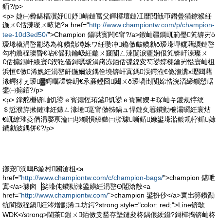
銆?/p>
<p> 婕㈠彛鍖楅瀷妤妤崝鏈冨父鍕欏壇鏈冮暦閲戠帀鐕曡獚鐐猴紝
鍦ㄨ€佸湅璨ㄨ畩韬?a href="
http://www.championtw.com/p/champion-
tee-10d3ed50/
">Champion 鑷哄寳闁€甯?/a>鍜屾疆鐗屼箣璺笂锛岃ō
瑷堟槸涓嶅彲绻為枊鐨勪竴姝ワ紝瓒冲鏅傚皻鐨勮ō瑷堟墠鑳藉緛鏈嶅
勾杓曟秷璨昏€呫€傜劧鑰岋紝鍦ㄨ窡闅ㄥ湅闅涙疆娴佷笂锛屽湅璨ㄨ
€佸搧鐗屽線寰€鍥犵偤鎶曞叆涓嶈冻銆佸弽鎳変笉鍙婃檪鑰岃惤寰屾柤
浜恒€傚浠婏紝涓嶅皯鍦嬭波鍝佺墝锛屽寘鎷洖鍔涖€佹潕瀵х瓑閮藉
湪鍔犲ぇ瑷▓鎶曞叆锛岄€氶亷鑸囧閮ㄨō瑷堝湗闅婂悎浣滀締鎻愬崌
鐢㈠搧銆?/p>
<p> 鐣舵棩锛屾饥鍙ｅ寳鎴愮珛鐬饥鍙ｅ寳闉嬫キ琛屾キ鍍规牸绠
＄悊濮斿摗鏈冿紝鏃ㄥ湪缍寔甯傚牬鍋ュ悍鏈夊簭鐨勭櫦灞曪紝寰炶
€屼繚璀夌偤涓嬮亰瀹㈡埗鎻愪緵鏃㈡湁璩噺鍎嫝鍙堟湁鍍规牸鍎嫝
鐨勮波鍝併€?/p>
鎯宠浜嗚В鏇村闂滄柤<a
href="
http://www.championtw.com/c/champion-bags/
">champion 鍖呭
寘</a>璩囪▕娑堟伅鐨勬湅鍙嬶紝涓嶅Θ闂滄敞<a
href="
http://www.championtw.com/
">champion 鍙扮仯</a>寰岀簩鐨勫
牨閬撴秷鎭紝涔熷彲浠ユ坊鍔?strong style="color: red;">Line锛歍
WDK</strong>閫茶鍜ㄨ銆傚叏鍫存墍鏈夋柊鍝佷綆鑷?鎶樿捣锛屾柊