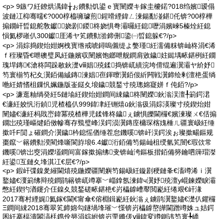
<p> 9鏃ワ紝鐐烘湡鍏╁ぉ鐨勬饥鍙ｅ寳闉嬫キ鎵圭櫦鍩?018绉嬪瑷傝
波鏈冮枊骞曘€?000椁橀噰璩煎鍟嗗緸鍏ㄥ湅鍚勫湴鍖仛锛?00椁樺
搧鐗屽晢鎴舵敎钀娆剧鍐柊娆惧弮灞曪紝鎴嚦涓嬪崍5榛烇紝鎴
愪氦椤嶉仈300钀厓浠ヤ笂鐨勬湁鍗侀鍌㈠晢鎴躲€?/p>
<p> 涓婃捣鍥炲姏婀栧寳绺戒唬鐞嗚儭缇よ嫳瑾紝濡備粖锛屾柊涓€浠
ｆ秷璨昏€呭礇璧凤紝鍦嬪収闉嬪饱鎯呭舰鐧肩敓鐬妵鐑堣畩鍖栵紝鐗
瑰垾鏄€滄柊闆跺敭鈥濋ⅷ娼殑鍒捣锛屼績浣垮偝绲遍瀷灞ヤ紒妤
笉寰椾笉杞夊瀷銆備絾鏄湅娼亱鍕曢瀷銆佷紤闁戦瀷鍗绘剰澶栬蛋绱
咃紝婧愭柤鏁忛姵鍦版崟鎹夊埌鐬競鍫寸殑璁婂寲姘ｆ伅銆?/p>
<p> 濂逛粙绱癸紝5鏈堬紝鍥炲姏鐧间綀鐬柊闉嬫鈥滃洖澶╀箣鍔涒
€濓紝姣忛洐鍞児楂橀仈999鍏冿紝铏熺ū鈥滃彶涓婃渶璨寸殑鍥炲姏
闉嬧€濓紝杩戝崈鍏冪殑楂樺児鍒锋柊鐬ぇ鐪惧皪閫欏€嬪湅璨ㄨ€佸搧
鐗岀殑瑾嶇煡銆傚幓骞存巰璧峰洖鍔涢瀷鏄庢槦琛楁媿棰ㄦ疆寰岋紝缍
撳吀F閴ょ磪鐧介瀷鐬枔鎴愮偤缍茬怠鐖嗘锛屽洖鍔涘ぉ璨撳畼鏂规
棗鑹﹀簵鐨勬湀閵烽噺閬斿埌6.4钀洐銆備笉鍚屾柤绶氫笂闇€瑕佽常
鐖嗘锛岀窔涓嬫壒鐧间富鎵撳搧绋叏锛屾洿鏂板揩銆備簩鑰呬簰瑁滐
紝鍙互鏈夊埄淇冮€层€?/p>
<p> 鍜屽弽鎳夎繀閫熺殑鍦嬫疆闉嬩笉鍚岋紝鏇剧稉鏈夆€滀竴浠ｉ瀷
鐜嬧€濅箣绋辩殑鐧鹃簵锛屼竴搴﹀崰鎿氬湅鍏ч瀷妤殑澶у崐鍊嬫睙灞
憋紝鍥犳湭鑳介仼鎳夊競鍫磋畩鍖栬€岃櫑鎼嶆厴閲嶏紝绻艰€屽湪
2017骞村緸娓氦鎵€閫€甯傘€傛棩鍓嶏紝鈥滃ぇ鐪鹃瀷鐜嬧€濋仈鑺欏
Ξ鐧间綀2018骞翠笂鍗婂勾鐩堝埄璀﹀憡锛岃櫑鎼嶅皣閫蹭竴姝ュ姞鍔
囷紝搴楅潰闂滈枆鎸佺簩涓婃紨锛岃垔鏅傞ⅷ鍏変竴鍘讳笉寰╄繑