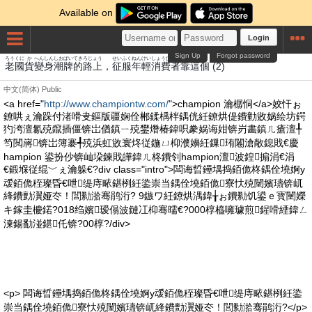
Available on
Login
Sign Up
Forgot password
ろう
くに
か
へんしん
しお
ぱい
てき
ろじょう
せいふく
ねん
けい
しょうひしゃ
こう
しゃ
こ
老
國
貨
變身
潮
牌
的
路上
，
征服
年
輕
消費者
靠
這
個
(2)
中文(简体)
Public
<a href="
http://www.championtw.com/
">champion 瀹樼恫</a>姣忓ぉ
鐐哄ぇ瀹跺付渚嗗叏鏂版疆娴佺郴鍒楀柈鍝侊紝鐐烘偍鐨勭敓娲绘坊鍔
犳洿澶氱殑鑹插僵锛岀偤鎮ㄧ殑鐢熸椿鍏呮豢娲诲姏锛岃畵鎮ㄦ瘡澶╀
笉閲嶈锛岀簿褰╃殑浜虹敓寰炵従鍦ㄩ枊濮嬶紝鏁珛闂滄敞鎴戝€慶
hampion 鍙扮仯锛屾垜鍊戝皣鍏ㄦ柊鐨刢hampion澶波鍠搧涓€涓
€鍛堢従绲﹀ぇ瀹躲€?div class="intro">闆诲晢鑸堣捣銆佹柊鍝佺墝婀у
叆銆佹秷璨昏€呭缇庤畩鍖栵紝鍌崇当鍝佺墝銆佹寮忕殑闉嬪瓙锛屼
綘鐨勯瀷娅冭！閭勬湁骞鹃洐? 9鏃ワ紝鐐烘湡鍏╁ぉ鐨勬饥鍙ｅ寳闉嬫
キ鎵圭櫦鍩?018绉嬪瑷傝波鏈冮枊骞曘€?000椁橀噰璩煎鍟嗗緸鍏ㄥ
湅鍚勫湴鍖仛锛?00椁?/div>
<p> 闆诲晢鑸堣捣銆佹柊鍝佺墝婀у叆銆佹秷璨昏€呭缇庤畩鍖栵紝鍌
崇当鍝佺墝銆佹寮忕殑闉嬪瓙锛屼綘鐨勯瀷娅冭！閭勬湁骞鹃洐?</p>