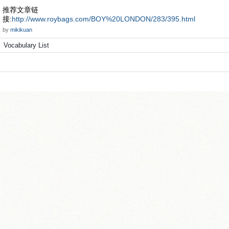
推荐文章链
接:
http://www.roybags.com/BOY%20LONDON/283/395.html
by
mikikuan
Vocabulary List