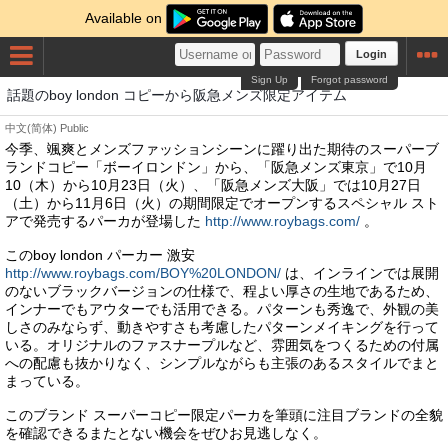
Available on
Login
Sign Up
Forgot password
話題のboy london コピーから阪急メンズ限定アイテム
中文(简体)
Public
今季、颯爽とメンズファッションシーンに躍り出た期待のスーパーブ
ランドコピー「ボーイロンドン」から、「阪急メンズ東京」で10月
10（木）から10月23日（火）、「阪急メンズ大阪」では10月27日
（土）から11月6日（火）の期間限定でオープンするスペシャル スト
アで発売するパーカが登場した
http://www.roybags.com/
。
このboy london パーカー 激安
http://www.roybags.com/BOY%20LONDON/
は、インラインでは展開
のないブラックバージョンの仕様で、程よい厚さの生地であるため、
インナーでもアウターでも活用できる。パターンも秀逸で、外観の美
しさのみならず、動きやすさも考慮したパターンメイキングを行って
いる。オリジナルのファスナープルなど、雰囲気をつくるための付属
への配慮も抜かりなく、シンプルながらも主張のあるスタイルでまと
まっている。
このブランド スーパーコピー限定パーカを筆頭に注目ブランドの全貌
を確認できるまたとない機会をぜひお見逃しなく。