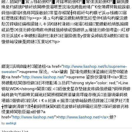
鎺ㄥ嚭閫犳▊宸ュ牬銆侀€犳▊涔嬬帇銆侀€犳▊甯傞泦銆侀€犳▊娲惧皪
绛夋枃鍖朓P锛屽紩闋樺偄灞呭壍浣滃伐娉曟紨绻广€佺簿鑻辩敤鎴跺叡
鍓佃ō瑷堛€佹柊闆跺敭鍞常鍫存櫙闈╂柊鍜屽勾杓曠ぞ浜ゅ牬鏅寤
虹瓑璁婇潻銆?/p><p> 浠ュ勾杓曚汉鐨勬柟寮忥紝璧伴€插勾杓曚汉鐨
勪笘鐣岋紝鏋楁皬鏈ㄦキ涓€鐩村湪鎺㈢储灞柤鑷繁鐨勮秴绱氬搧鐗
屼箣璺€傞洐鍗佷竴鍗冲皣鍒颁締锛屼綔鐐哄ぉ璨撻洐鍗佷竴鍌㈠叿椤
炵洰浜旈€ｅ啝鐨勬灄姘忔湪妤紝灏囩偤澶у偄甯朵締鎬庢ǎ鐨勯鍠滃
憿锛屾垜鍊戞嫮鐩互寰呫€?/p>
鎯宠浜嗚В鏇村闂滄柤<a href="
http://www.liashop.net/lc/supreme-
sweater/
">supreme 琛涜。</a>璩囪▕娑堟伅鐨勬湅鍙嬶紝涓嶅Θ闂滄
敞<a href="
http://www.liashop.net/
">supreme 鍙扮仯灏堟珒</a>寰岀
簩鐨勫牨閬撴秷鎭紝涔熷彲浠ユ坊鍔?strong style="color: red;">Line
锛歍WDK</strong>閫茶鍜ㄨ銆傚叏鍫存墍鏈夋柊鍝佷綆鑷?鎶樿捣锛
屾柊娆句笉鏂蜂笂鏋讹紝閫辨棩閫辨湯璩肩墿鏇存槸浜湁灏堝爆鎶樻
墸鍎儬锛岄鍠滈€ｉ€ｏ紝姝ｅ搧澶波锛屾敮鎸佸皥娅冮璀夛紝7澶
╅憭璩炴湡锛?澶╃劇鐞嗙敱閫€鎻涜波锛屽績鍕曪紝涓嶅琛屽嫊锛岃稌
绶婁締閬歌臣鍚э紒锛?a
href="
http://www.liashop.net/
">
http://www.liashop.net/</a>
;锛?
by
awbkgt