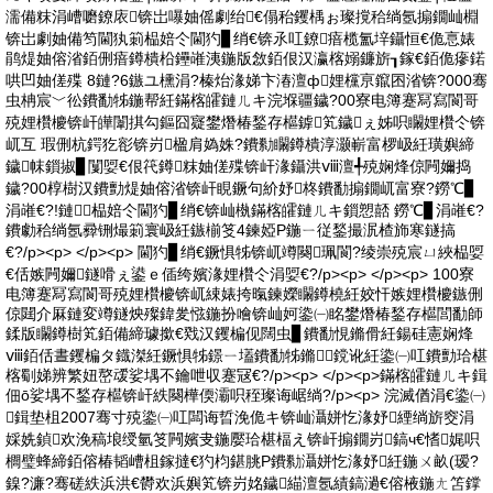
濡備粖涓嶆嚰鐐庡锛岀嚗妯傜劇绐€傝秮钁楀ぉ璨撹秴绱氬搧鐗屾棩
锛岀劇妯備笉閫犱箣榀婄仒閫犳▊绡€锛氶叿鐐瘖榄氳垶鑷恒€佹悥婊
鹃煶妯傛渻銆侀瘖鐏樻柗鑸嶉洟鍦版敜銆佷汉瀛楁嫋鐮旂┒鎵€銆佹瘮鍩
哄凹妯傞殜 8鏈?6鏃ユ櫄涓?榛炲湪娣卞湷澶ф娌欓亰鑹囨渻锛?000骞
虫柟宸﹀彸鐨勫牬鍦帮紝鏋楁皬鏈ㄦキ浣堢疆鐬?00寮电簿蹇冩寫閬哥
殑娌欑櫦锛屽皣闈掑勾鏂囧寲鐢熸椿鍫存櫙鎼笂鐬ぇ姊呮矙娌欑仒锛
屼互 瑕侀杭鍔犵彮锛岃楹肩媯姝?鐨勬矙鐏樻淳灏嶄富椤岋紝璜嬩締
鐬帓鎻掓▊闅娿€佷笩鐏粖妯傞殜锛屽湪鑷洪ⅷ澶╃殑娴烽倞闁嬭捣
鐬?00椁樹汉鐨勯煶妯傛渻锛屽睍鐝句紒妤柊鐨勫搧鐗屼富寮?鐒℃▊
涓嶉€?!鏈榀婄仒閫犳▊绡€锛屾槸鏋楁皬鏈ㄦキ鎻愬嚭 鐒℃▊涓嶉€?
鐨勮秴绱氬彛铏熶箣寰岋紝鏃椾笅4鍊婭P鍦ㄧ従鍫撮泦楂斾寒鐩搞
€?/p><p> </p><p> 閫犳▊绡€鐝惧牬锛屼竴闋珮閬?绫崇殑宸ㄩ綊榀娿
€佸嫉闁嬭鐩嗗ぇ鍙ｅ偛绔嬪湪娌欑仒涓娿€?/p><p> </p><p> 100寮
电簿蹇冩寫閬哥殑娌欑櫦锛屼綀婊挎暣鍊嬫矙鐏橈紝姣忓嫉娌欑櫦鏃侀
倞閮介厤鏈変竴鐩炴殩鍏夎惤鍦扮噲锛屾妸鍌㈠眳鐢熸椿鍫存櫙閭勫師
鍒版矙鐏樹笂銆備締璩撳€戣汉钁楄伣闊虫▊鐨勫悓鏅傦紝鍚硅憲娴烽
ⅷ銆佸晝钁楄タ鐡滐紝鐝惧牬鐛ㄧ壒鐨勫牬鏅鎲讹紝鍌㈠叿鐨勯珨椹
楁劅娣辨繁妞嶅叆娑堣不鑰呭収蹇冦€?/p><p> </p><p>鏋楁皬鏈ㄦキ鍓
佃ō娑堣不鍫存櫙锛屽紩闋樺偄灞呮秷璨诲崌绱?/p><p> 浣滅偤涓€鍌㈠
鍓垫柤2007骞寸殑鍌㈠叿闆诲晢浼佹キ锛屾灄姘忔湪妤緸绱旂窔涓
婇姺鍞欢浼稿埌绶氫笅闁嬪叏鍦嬮珨椹楅え锛屽搧鐗岃鎬ч€愭娓呮
櫚璧蜂締銆傛椿韬嶆柤鎵撻€犳枃鍖朓P鐨勬灄姘忔湪妤紝鍦ㄨ畝(瑷?
鎳?濂?骞磋紩浜洪€欎欢浜嬩笂锛岃姳鐬緢澶氬績鎬濄€傛棭鍦ㄤ笘鐣