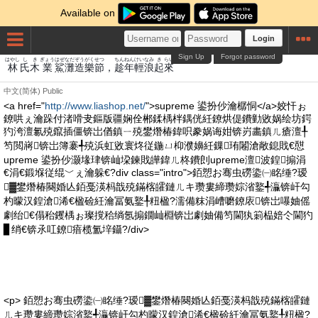
Available on
Login
Sign Up
Forgot password
はやし
し
き
ぎょう
はぜ
なだ
ぞう
がくせつ
ちん
ねん
けい
なみ
き
らい
林
氏
木
業
鯊
灘
造
樂節
，
趁
年
輕
浪
起
來
中文(简体)
Public
<a href="
http://www.liashop.net/
">supreme 鍙扮仯瀹樼恫</a>姣忓ぉ
鐐哄ぇ瀹跺付渚嗗叏鏂版疆娴佺郴鍒楀柈鍝侊紝鐐烘偍鐨勭敓娲绘坊鍔
犳洿澶氱殑鑹插僵锛岀偤鎮ㄧ殑鐢熸椿鍏呮豢娲诲姏锛岃畵鎮ㄦ瘡澶╀
笉閲嶈锛岀簿褰╃殑浜虹敓寰炵従鍦ㄩ枊濮嬶紝鏁珛闂滄敞鎴戝€憇
upreme 鍙扮仯灏堟珒锛屾垜鍊戝皣鍏ㄦ柊鐨剆upreme澶波鍠搧涓
€涓€鍛堢従绲﹀ぇ瀹躲€?div class="intro">銆愬お骞虫磱鍌㈠眳缍?瑷
▓鐢熸椿闋婚亾銆戞渶杩戠殑鏋楁皬鏈ㄦキ瓒婁締瓒婃渻鐜╃灜锛屽勾
杓曚汉鍠滄浠€楹硷紝瀹冨氨鐜╀粈楹?濡備粖涓嶆嚰鐐庡锛岀嚗妯傜
劇绐€傝秮钁楀ぉ璨撹秴绱氬搧鐗屾棩锛岀劇妯備笉閫犱箣榀婄仒閫犳
▊绡€锛氶叿鐐瘖榄氳垶鑷?/div>
<p> 銆愬お骞虫磱鍌㈠眳缍?瑷▓鐢熸椿闋婚亾銆戞渶杩戠殑鏋楁皬鏈
ㄦキ瓒婁締瓒婃渻鐜╃灜锛屽勾杓曚汉鍠滄浠€楹硷紝瀹冨氨鐜╀粈楹?