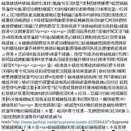
屾澂鏈熼枔锛屾灄姘忔湪妤氨鏇句互涓€鍫?澶╄嚭娌欑櫦瓒?鎴愬姛鍚
哥灜绀句氦濯掗珨鐨勯棞瑷汇€傞€欏€嬪悜渚嗕竴鏈缍撶殑鍌㈠叿鐣
屽ぇ浣獊鐒跺嵏涓嬪毚鑲咃紝鐜╄捣鐬潚骞存枃鍖栵紝閭勭湡璁撲汉
鏈夐粸涓嶇繏鎱ｃ€傛檪闅斾竴鍊嬫湀锛屼粬鍊戝張涓€娆℃妸涓€鐧惧
嫉娌欑櫦鎼埌鐬笁鐧惧叕瑁′互澶栫殑娣卞湷锛屾椇鐩涚殑鎶橀ò鑳藉
姏浠や汉鐧兼寚銆?/p><p> </p><p> 涓嬮洦鎬庨杭杈?濡備綍闃叉洭?鑷
洪ⅷ瑕佹槸渚嗙灜鍛?涔熻ū閫欐槸澶у鏁镐汉鐨勭枒鍟忥紝浣嗗湪鏋
楁皬鏈ㄦキ鐪嬩締閫欎技涔庝甫涓嶆槸鍟忛銆備粬鍊戣獚鐐鸿瓑鏄庡
勾杓曠殑鏈€濂芥柟寮忔槸锛屽幓鍋氳嚜瑾嶇偤閰风殑浜嬫儏锛屼甫鎺
ュ彈浠ｅ児銆傛€曟洭鎬曢ⅷ灏卞緟鍦ㄥ偄瑁′笉鍑洪杸锛屾牴鏈笉鏄
節闆跺緦鐨勮厰瑾裤€傛穻榛為洦鏈変粈楹奸棞绯伙紝鏄庨’閰锋洿閲嶈
鍟娿€?/p><p> </p><p> 鍌㈠眳浼佹キ鍝佺墝骞磋紩鍖栵紝鐒＄枒鏄
€欏咕骞寸殑涓绘祦銆傛墍鏈変汉閮藉湪韬嶈簫娆茶│锛屽悇绋嚐閵
锋墜娉曞堡鍑轰笉绐紝鐒¤珫娌欑仒娲诲嫊锛岄倓鏄揩 闁?搴楋紝鎶
栭煶涔熷ソ锛屽伓鍍忓皬鐢熶篃缃凤紝鏍稿績灏辨槸鍛婅ù浣狅紝 鎴戣
兘璺熷勾杓曚汉鐜╁湪涓€璧?銆?0寰屼綔鐐烘秷璨诲崌绱氱殑涓诲姏浜
虹兢锛屽収蹇冩槸鏈€鐐洪ǚ鍕曠殑涓€浠ｏ紝涓︿笖鑷付娴殑绲曚匠
澶╂€с€傚搧鐗屾兂瑕佹崟鎹変粬鍊戠殑蹇冿紝闇€瑕佽〃鐝惧緱瓒冲
鐪熻獱銆?/p><p> 寰炲叏鍝侀鍌㈠眳鍒堕€犺€咃紝鍒扮敓娲绘柟寮忓
紩灏庤€咃紝鏋楁皬鏈ㄦキ鐢ㄥ崄涓€骞寸殑瀵﹁笎鑸囨帰绱紝涓€姝ユ
鎴愰暦鐐洪潚骞存枃鍖栫敓娲?a
href="
http://www.liashop.net/lp/supreme-pants-d2358643/
">Supreme
閬嬪嫊闀疯げ 浠ｈ臣</a>鍜屾疆鐗屻€傛鍓嶏紝鏋楁皬鏈ㄦキ宸茬稉