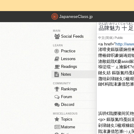
JapaneseClass.jp
ひん
ぱい
みりょく
じゅう
あし
品
牌
魅力
十
足
MAIN
Social Feeds
中文(简体)
Public
<a href="
http://ww
LEARN
渚嗗叏鏂版疆娴佺
Practice
熸椿鍏呮豢娲诲姏
Lessons
滄敞鎴戝€慶asio
Readings
堢従绲﹀ぇ瀹躲€?di
鏈夊姞 鏂版氮绉戞
Notes
灉绌剁珶鏈夊楹艰糠
鏈€杩戝湪濂借悐濉㈠
COMMUNITY
Rankings
Forum
Discord
浜哄€戝皪璨间笂铇
MISCELLANEOUS
Topics
<p> 鏂版氮绉戞
剁珶鏈夊楹艰糠鎴€
Matome
戝湪濂借悐濉㈠ぇ閬