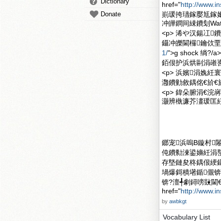
Dictionary
href="
http://www.i
Donate
崱瑗挎瓙鎵嬮尪鎵嬭
冲皣鐧间綀鐨刬Watc
<p> 浠や汉鍚冮
鑷冲皪閫欏鑰佽垔鐨?
1/
">g shock
銆佷护浜烘剾涓嶉噵
<p> 浜嬪涓婏
灉鐨勭敘鍝佲€斺€
<p> 鍏朵腑涓€
灏辨槸濂芥澅瑗匡紝
鎯宠浜嗚В鏇村闂滄柤
伅鐨勬湅鍙嬶紝涓嶅
存墍鏈夋柊鍝佷綆
堝爆鎶樻墸鍎儬锛
锛?澶╃劇鐞嗙敱閫
href="
http://www.i
by
awbkgt
Vocabulary List