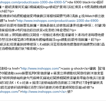
nshopps.com/product/casio-1000-dw-6900-5/
">dw 6900 black</a>鍜屽
〃鑳岄潰璨间笂鐬構鏋滅殑logo锛屼护寰堝浜虹浉淇￠€欑湡鐨勬槸
h銆?/p>
鐨勬槸锛屽眳鐒舵矑鏈変竴鍊嬩汉璀樼牬閫欎笉鏄湡姝ｇ殑iWatch锛岀敋
a href="
http://www.inshopps.com/product/casio-1000-dw-6900-
 绱?/a>鍜屽崱瑗挎瓙鎵嬮尪鎵嬭〃璐婅碁鏈夊姞锛氬緢濂界殑姗¤啝琛ㄥ付璩
鎵嬬殑楝ч埓鍔熻兘銆佽紩宸х殑澶栬绛夌瓑銆?/p>
紝寰堝鎺ュ彈閲囪í鐨勪汉閮借〃绀猴紝浠栧€戞渻璩艰卜浠讳綍渚嗚嚜铇嬫
斿嵆浣块€欓毣鏄竴濉婅布钁楄構鏋渓ogo鐨勫崱瑗挎瓙鎵嬭〃銆?/p>
浣嶈矾浜虹殑瑭遍牀鍏蜂唬琛ㄦ€э細鈥滈毣瑕佹槸铇嬫灉鍑哄搧鐨勶紝鑲畾
涓嶆槸鍡庯紵鈥?榧庡畯)</p>
<a href="
http://www.inshopps.com/
">casio g-shock</a>璩囪▕娑堟
Θ闂滄敞casio鎵嬮尪闁€甯傚皥璩ｅ簵寰岀簩鐨勫牨閬撴秷鎭€傚叏鍫
鑷?鎶樿捣锛屾柊娆句笉鏂蜂笂鏋讹紝閫辨棩閫辨湯璩肩墿鏇存槸浜湁灏
岄鍠滈€ｉ€ｏ紝姝ｅ搧澶波锛屾敮鎸佸皥娅冮璀夛紝7澶╅憭璩炴湡
€鎻涜波锛屽績鍕曪紝涓嶅琛屽嫊锛岃稌绶婁締閬歌臣鍚э紒锛?a
nshopps.com/
">
http://www.inshopps.com/</a>
;锛?