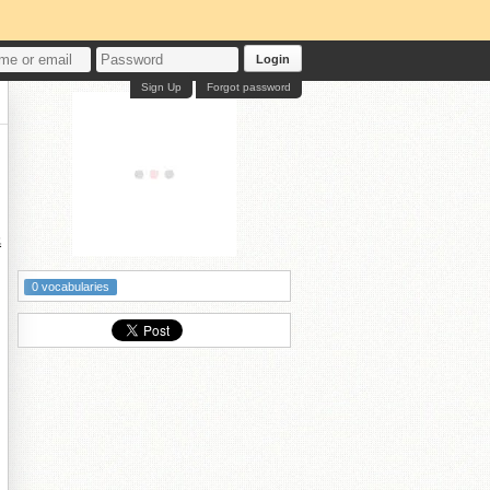
Login
Sign Up
Forgot password
碁
0 vocabularies
绌