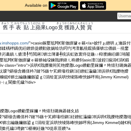
Available on
きゅう
て
おもて
ちょう
うえ
ひん
か
きょう
かく
みち
にん
さん
しょう
舊
手
表
貼
上
蘋
果
Logo
竟
獲
路
人
贊
賞
w.inshopps.com/
">casio鎵嬮尪闁€甯傚皥璩ｅ簵</a>姣忓ぉ鐐哄ぇ瀹跺付
郴鍒楀柈鍝侊紝鐐烘偍鐨勭敓娲绘坊鍔犳洿澶氱殑鑹插僵锛岀偤鎮ㄧ殑鐢
锛岃畵鎮ㄦ瘡澶╀笉閲嶈锛岀簿褰╃殑浜虹敓寰炵従鍦ㄩ枊濮嬶紝鏁珛闂
鎵嬮尪闁€甯傚皥璩ｅ簵锛屾垜鍊戝皣鍏ㄦ柊鐨刢asio澶波鍠搧涓€涓€鍛
v class="intro">浜哄€戝皪璨间笂铇嬫灉Logo鐨勮垔鎵嬭〃绔熺劧璐婅
妧瑷?鍖椾含鏅傞枔7鏈?5鏃ヤ笂鍗堟秷鎭紝鐐虹灜鐬В浜哄€戝皪铇嬫
鎴€锛岀編鍦嬭劔鍙ｇ涓绘寔浜哄悏绫陈峰悏姊呯埦(Jimmy Kimmel)
ぇ閬撳仛鐬?/div>
嬫灉Logo鐨勮垔鎵嬭〃绔熺劧璐婅碁鏈夊姞
妧瑷?鍖椾含鏅傞枔7鏈?5鏃ヤ笂鍗堟秷鎭紝鐐虹灜鐬В浜哄€戝皪铇嬫灉
锛岀編鍦嬭劔鍙ｇ涓绘寔浜哄悏绫陈峰悏姊呯埦(Jimmy Kimmel)鏈€杩
撳仛鐬竴娆″椹楋紝鍦?0缇庡厓鐨?a