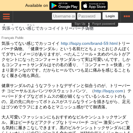
Available on
Login
Sign Up
Forgot password
き
て
かんじ
にせもの
気
張って
ない
感じ
でカッコイイトリーバーチ
偽物
Français
Public
気張ってない感じでカッコイイ
http://lsqzy.com/brand-59.html
トリー
バーチ偽物。「健康サンダル」という名前だとちょっとおじさんぽく
てダサいイメージがありますが、ぺたんこソール＋太めのベルトがア
クセントになったコンフォートサンダルって実は可愛いんです。しか
もコンフォートサンダルはその名の通り、「コンフォート＝快適」つ
まり楽チンなのです。だからヒールでいつも足に痛みを感じることも
なく履き心地も満点。
健康サンダルのようなフラットなデザインと似合うのが、トリーバー
チ コピーサルエルパンツやスウェットパンツ、（
http://lsqzy.com
）テ
ーパードタイプなどボトムスの裾が細くなっているシルエットのも
の。足の先に向かってボトムスがスリムなラインを描きながら、足元
はゴツめでラフにまとめるとマニッシュ感がでて御洒落。
大人可愛いファッションにもおすすめなビルケンシュトックサンダ
ル。夏はビーチなどアクティブなトリーバーチ コピー 激安シーンで
も気軽に履きこなしできます。黒のビルケンシュトックサンダルに夏