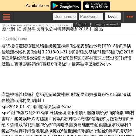
Available on
Login
Sign Up
Forgot password
かもん
あみ
くれない
あみ
らく
か
わざ
ゆうげん
こうし
てん
てん
らく
さんか
ちゅうごく
ひん
廈門
網
紅
網
絡
科
技
有限
公司
轉
轉
樂
參加
2018
中國
品
中文(简体)
Public
寤堥杸缍茬磪缍茬怠绉戞妧鏈夐檺鍏徃杞夎綁妯傚弮鍔?018涓湅鍝
佺墝澶ф渻杓夎鑰屾 2018-01-31 涓彲缍叉姇璩?1鏈?5鏃ワ紝2018
涓湅鍝佺墝澶ф渻鏆ㄤ腑鍦嬩紒妤偄绮剧骞村害琛ㄥ桨鐩涘吀娲诲
嫊鍦ㄥ寳浜殕閲嶉枊骞曘€傛湰娆″ぇ鏈冪敱涓湅绠?/div>
寤堥杸缍茬磪缍茬怠绉戞妧鏈夐檺鍏徃杞夎綁妯傚弮鍔?018涓湅鍝
佺墝澶ф渻杓夎鑰屾
<p>2018-01-31 涓彲缍叉姇璩?</p>
<p>1鏈?5鏃ワ紝2018涓湅鍝佺墝澶ф渻鏆ㄤ腑鍦嬩紒妤偄绮剧骞村
害琛ㄥ桨鐩涘吀娲诲嫊鍦ㄥ寳浜殕閲嶉枊骞曘€傛湰娆″ぇ鏈冪敱涓湅
绠＄悊绉戝鐮旂┒闄紒妤鐞嗗壍鏂扮爺绌舵墍銆佷腑鍦嬪競鍫村
鏈冨壍鏂拌垏鍝佺墝濮斿摗鏈冦€佺櫦鐝鹃洔蹇楃ぞ銆佺鐞嗚瀵熼洔