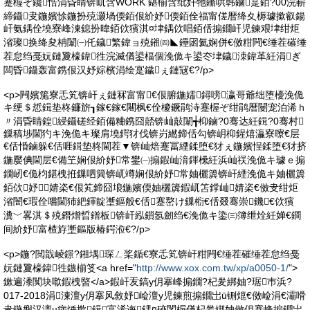
蹇楃ぞ鑱悎涓昏睛锛屼含WORK 鍖椾含纰奸牠鏅哄韩鏀寔銆?00浣嶄
締鑷叏鍦嬪悇鍦扮殑灏堝偄銆佷紒妤偄銆佺福甯傞暦绛夊槈璩撳叡鍚
屽氨鍝佺墝寮峰湅鎴扮暐銆佽獱淇¤垏鍝佽唱銆佸搧鐗屽児鍊艰垏绀炬
渻璨换绛夋柟闈㈠仛鐬繁鍏ョ殑鎺㈣◣鑸囦氦娴併€傚粓闁€缍茬磪缍
茬怠绉戞妧鏈夐檺鍏徃浣滅偤鍙楅個浼佹キ鍙冭垏鐬洓鍏革紝涓ぎ
闆昏鑷轰富鎸佷汉妤婃檳涓绘寔鐬ぇ鏈冦€?/p>
<p>闁嬪箷寮忎笂锛屽ぇ鏈冧富甯€佷腑鍦嬬鐞嗙瀛哥爺绌堕櫌浼佹
キ绠＄悊鍓垫柊鐮旂┒鎵€鎵€闀枫€佺櫦鐝鹃洔蹇楃ぞ绀鹃暦闄宠泊浠ｈ
〃涓昏睛鍠綅鑷磋经銆備粬鎸囧嚭锛屾敼闈╅枊鏀?0骞达紝鍓?0骞村
鏁稿埗閫犳キ浼佹キ璨肩墝鍔犲伐锛岃繎鍗佸勾锛岄枊鍟熺灜寮曢€层
€佸惛鏀躲€佸啀鍓垫柊閫茬▼锛屾焙蹇冨緸鍒堕€犲ぇ鍦嬪悜鍒堕€犲挤
鍦嬮倎閫层€備笁娴佷紒妤常鐢㈠搧鍜屾湇鍕欙紝浜屾祦浼佹キ璩ｅ搧
鐗屻€佹枃鍖栧拰鏁呬簨锛屼竴娴佷紒妤常妯欐簴锛屽緸浼佹キ妯欐簴
銆佽妤婧栥€佷笂鍗囧埌鍦嬪偄妯欐簴鍜屼笘鐣屾婧栥€傚叏绀炬
渻闇€瑕佺嚐閫犻紦鍕靛壍鏂般€佸蹇嶅け鏁椼€佸叕骞崇鐖€佽獱
瀵﹀畧淇＄殑鐕熷晢鐠板锛屽紭鎻氬劒绉€浼佹キ鍌㈢簿绁烇紝婵€鐧
间紒妤富楂斿壍鏂版椿鍔涖€?/p>
<p>鍦?閲戠崚鐛?鎺堣琛ㄥ桨鍎€寮忎笂锛屽粓闁€缍茬磪缍茬怠绉戞
妧鏈夐檺鍏徃鏃椾笅<a href="
http://www.xox.com.tw/xp/a0050-1/
">
鏉遍潻闃块噷鍜栧暋</a>鍜屽叐鎬у仴搴峰搧鐗?杞夎綁妯?琚巿浜?
017-2018涓湅澶у仴搴风敘妤崄澶у児鍊煎搧鐗岀ū铏熴€傚崄涓€灞嗗
叏鍦嬩汉澶ц病缍撳鍓富浠诲鍝¤硛閺楃偤杞夎綁妯傚仴搴峰搧鐗岀