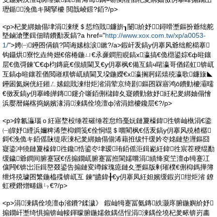
瓑鍎浼佹キ闋掔櫦 閲戠崚鐛?銆?/p>
<p>杞夎綁妯傝垏涓湅绠＄悊绉戝鐮旂┒闄紒妤鐞嗗壍鏂扮爺绌舵
墍鏀滄墜鍓佃睛鐨勫叐鎬?a href="
http://www.xox.com.tw/xp/a0053-
1/
">娉㈠鑸囨偁鎮?闆诲嫊椋涙鏉?/a>鍜屽叐鎬у仴搴风爺绌舵櫤搴
钩鑷烘寮忔垚绔嬨€傛棬鍦ㄩ€氶亷鐧煎睍鎬х瀛搞€佹櫘鍙婃€ф暀鑲
层€佹彁鍊℃€ф枃鏄庛€佷績閫叉€у仴搴枫€備互鎬ч啱瀛哥偤鍩虹锛屼
互鎬ф暀鑲茬偤閲嶉粸锛屼績閫叉垜鍦嬫€х瀛搁牁鍩熺殑瀛歌鐮旇◣
鑸囦氦娴侊紝鎺ㄥ嫊鎴戝湅绀炬渻涓荤京绮剧鏂囨槑寤鸿ō鐨勭櫦灞曘
€傚叐鎬у仴搴峰皣鏄鑳介噺銆侀櫧鍏夊寲鐨勭敘妤紝杞夎綁妯傝懀
浜嬮暦鏋楁捣娲嬪湪涓湅鍝佺墝澶ф渻涓婄櫦鑱层€?/p>
<p>鎿氱灜瑙ｏ紝寤堥杸缍茬磪缍茬怠绉戞妧鏈夐檺鍏徃锛屾槸涓€鍌
㈠皥妤緸浜嬭粺浠堕枊鐧笺€佺恫绲＄嚐閵枫€佸叐鎬у仴搴风殑楂樼
鎶€浼佹キ銆傜敱缇庡湅杞夎綁妯傝偂浠藉拰绂忓缓妗冭姳鏈垫湹鏂囧
寲鍌冲獟鏈夐檺鍏徃鑱悎鍙冭垏瑷珛銆傜洰鍓嶏紝鍏徃宸茬稉绲勫
缓鐬爺鐧间腑蹇冦€佸搧鐗屼腑蹇冨拰閬嬬嚐涓績绛変笁澶ф牳蹇冮
儴闁€锛岀洰鍓嶅叕鍙告搧鏈変竴鎵瑰瘜鏈夊壍鏂版剰璀樸€侀枊鎷撶簿
绁炵殑璩囨繁鍦橀殜锛屼互 鍊″皫鍏╂€у仴搴凤紝妲嬪缓鍜岃绀炬渻 鐐
虹稉鐕熷畻鏃ㄣ€?/p>
<p>涓湅鍝佺墝澶ф渻鐨?鍒濊》 鍜屾牳蹇冨氨鏄紩灏庝腑鍦嬩紒妤
搧鐗屽壍绮惧搧锛屾帹鍕曚腑鍦嬬敘鍝佸悜涓湅鍝佺墝杞夎畩锛岃畵