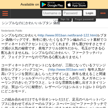
Available on
Login
Sign Up
Forgot password
にせもの
シンプルなのにかわいいルブタン
偽物
Nederlands
Public
シンプルなのにかわいい
http://www.001ban.net/brand-122.html
ルブタ
ン 偽物バッグです。秋冬に使いたくなるアラン編みのニット素材でコ
ーディネートのアクセントになってくれます。持ち運びやすさとサイ
ズ感が人気の秘密です。表地アクリル100％だから、毛玉ができる心
配もありませんね。シンプルなのにかわいい、ファークラッチバッ
グ。フェイクファーなので汚れる心配もありません！
コーディネートのアクセントになるのが、三段になっているフリンジ
部分ルブタン バッグコピー。（
http://www.001ban.net/
）毎年人気が
高いフリンジを贅沢にあしらったデザインは、来年も使えること間違
いなしです！ショルダーバッグにもなるところが◎。丸メガネにシャ
ーリングのきいたブラウスと、レトロな雰囲気を醸し出すスタイリン
グは、実はパンツに秘密が。レザーパンツはシルエットはレトロなの
にどこかモード。
この組み合わせだけでも十分オシャレだけど、足元のベルベットパン
プスに合わせてボルドーのルブタン スーパーコピーファークラッチで