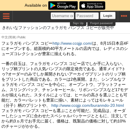
Available on
Login
Sign Up
Forgot password
きれいなファッションのフェラガモ パンプス コピーが販売中
中文(简体)
Public
フェラガモ パンプス コピー
http://www.ccqjp.com/
は、8月15日本店4F
にオープンする。総面積約40平方メートルの店内では、レディスのシ
ューズコレクションが豊富に揃えられる。
一番の目玉は、フェラガモ パンプス コピー店でしか手に入らない、
リップ柄プリントの人気パンプスの限定発売である。通常メイド?ト
ゥ?オーダーのみでしか展開されないアーカイヴプリントのリップ柄
をプリントした商品である。カラーは2色展開。また、シンプルなフ
ェラガモ パンプス コピーを中心に、オープントウ、プラットフォー
ム、スリングバック、チャンキーヒール、リボンパンプスなど17モデ
ルが揃えられた。スタイルによっては、ヒールの高さを選ぶことも可
能だ。カラーパレットも豊富に揃い、素材によってはモレキュール
（分子）柄のプリントや、
http://www.ccqjp.com/buranndo-20.html
フェラガモ パンプス コピーも選ぶことが可能だ。完成品は、オーダ
ーしたシューズに合わせたスペシャルパッケージとともに、注文して
から約3ヵ月でお手元に届く。価格は、既製品の価格に対して約10%
のチャージがかかる。