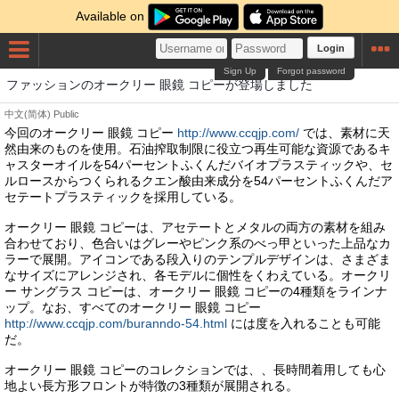
Available on
Login
Sign Up
Forgot password
ファッションのオークリー 眼鏡 コピーが登場しました
中文(简体)
Public
今回のオークリー 眼鏡 コピー
http://www.ccqjp.com/
では、素材に天
然由来のものを使用。石油搾取制限に役立つ再生可能な資源であるキ
ャスターオイルを54パーセントふくんだバイオプラスティックや、セ
ルロースからつくられるクエン酸由来成分を54パーセントふくんだア
セテートプラスティックを採用している。
オークリー 眼鏡 コピーは、アセテートとメタルの両方の素材を組み
合わせており、色合いはグレーやピンク系のべっ甲といった上品なカ
ラーで展開。アイコンである段入りのテンプルデザインは、さまざま
なサイズにアレンジされ、各モデルに個性をくわえている。オークリ
ー サングラス コピーは、オークリー 眼鏡 コピーの4種類をラインナ
ップ。なお、すべてのオークリー 眼鏡 コピー
http://www.ccqjp.com/buranndo-54.html
には度を入れることも可能
だ。
オークリー 眼鏡 コピーのコレクションでは、、長時間着用しても心
地よい長方形フロントが特徴の3種類が展開される。