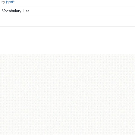
by
japnift
Vocabulary List