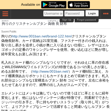
Available on
Login
Sign Up
Forgot password
かかわり
にせもの
ちょう
さいふ
拘り
のクリスチャンルブタン
偽物
長
財布
Suomi
Public
拘りの
http://www.001ban.net/brand-122.html
クリスチャンルブタン
偽物長財布。カード収納は21室完備、ファスナー付きの小銭入れは、
取り出し易さを追求し小銭が奥に入り込まない仕様に。レザーはエル
ゴポックの定番のワキシングレザーを使用。使い込むほどに艶が増し
経年変化もお楽しみ頂けます。
札入れとカード棚のシンプルなつくりですが、それゆえに革の存在感
とWILDSWANS(ワイルドスワンズ)の特徴であるコバの美しさが楽し
めるお財布です。（
http://www.001ban.net/
）カード棚6段に加え、カ
ード棚裏側あおりポケットにもカードをまとめて収納できます。札入
れ部分はシンプルな1室構造ルブタン 財布 コピーです。左右に余裕を
もたせてありますので、紙幣の出し入れがスムーズです。
エレメントにはメッキは施していないので使うほどに革とともに経年
変化します。他にはないヴィンテージ感が特徴です。同素材でできた
ジッパーの引き手と、手に持ちやすいストラップ（取り外し可）がつ
いて、よりアクティブなシーンで活躍すること間違いなしルブタン 長