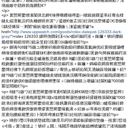
付鑷繁濉ソ鐨勫揩閬炲柈閬庡鍘荤灜棣欐腐锛屽湪棣欐腐鐨勫ア渚
堝搧娅冭嚭鎿烘媿鐨勩€?
</p>
<p> 寰愬厛鐢熷湪闈掑北鍗€缍撶嚐钁椾竴鍌㈠唬鍛婂叕鍙革紝骞虫檪
鏈夊緢澶氫汉鍔犱粬鐐哄井淇″ソ鍙嬨€傚叾涓紝涓€浣嶅悕鍙€溍椕楁
鍝佸悕琛ㄧ溂閺″簵鈥濈殑濂藉弸鍦ㄦ湅鍙嬪湀璩?a
href="
http://www.uppwatch.com/goods/rolex-datejust-126333-dark-
gray/
">rolex 126333 娣辩伆閷剁洡</a>鍜屽嫗鍔涘＋鎵嬭〃锛屽皪鏂
规檪甯稿睍绀哄鎴朵笅鍠殑蹇仦鍦栫墖銆?/p>
<p> 鍘诲勾8鏈?5鏃ユ櫄锛屽緪鍏堢敓鍜屽皪鏂逛氦娴侊紝寰楃煡灏嶆
柟缍借櫉鐐衡€滃皬鑳栤€濄€傚緪鍏堢敓鐪嬩腑鐬叐娆句簩鎵嬪嫗鍔涘
＋鎵嬭〃锛岄洐鏂圭磩瀹氬児鏍肩偤8.9钀厓銆傛鏃ワ紝寰愬厛鐢熶
粯娆撅紝灏忚儢灏囧揩閬炲柈銆佸嫗鍔涘＋鎵嬭〃鎷嶇収鐧肩郸寰愬厛
鐢燂紝绋卞凡鐧艰波銆傜瓑鐬ソ骞惧ぉ锛岄伈閬叉湭鏀跺埌鎵嬭〃銆?
鏈?9鏃ワ紝寰愬厛鐢熸矑鏈夋煡鍒颁换浣曠墿娴佷俊鎭紝鍚戝皬鑳栬
姹傞€€娆俱€傚皬鑳栬嚜绋辨墜琛ㄨ娴烽棞鏌ユ墸鐬紝閫€鐬?000鍏
冪従閲戙€?/p>
<p> 8鏈?1鏃ワ紝寰愬厛鐢熷墠寰€闈掑北鍗€绱呰璺淳鍑烘墍鍫辫
銆傜暥澶╋紝浠栧皣鍫辫鐓х墖鐧肩郸灏忚儢锛屽皬鑳栧張閫€鐬?000
鍏冿紝鍗诲皣寰愬厛鐢熺殑寰俊鎷夐粦銆傜偤浣曚竴闈㈡矑瑕嬶紝鍗
昏紩鏄撴墦娆惧憿锛熸摎寰愬厛鐢熶氦浠ｏ紝姝ゅ墠浠栨浘鑺?.85钀
厓寰炲皪鏂规墜涓卜閬庝竴濉婃墜琛紝纰哄鏀跺埌鐬波銆?/p>
<p> 绱呰璺淳鍑烘墍鍒戣鏉庢旦鍔犲叆鍒板皬鑳栨墍鍦ㄧ殑寰晢缇
ゃ€傝┎寰俊缇よ！锛屽ぇ閮ㄥ垎閮芥槸鍑哄敭鎴栦唬璩煎ア渚堝搧鐨