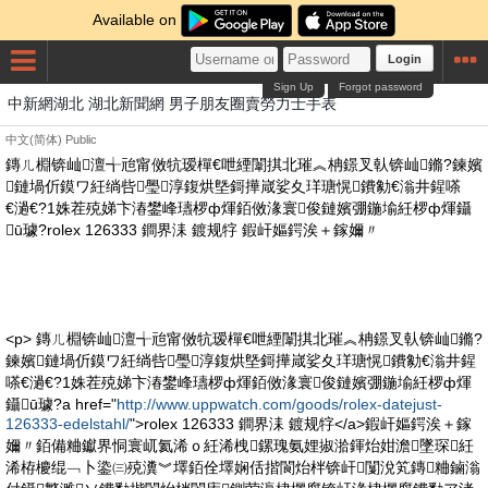
Available on
Login
Sign Up
Forgot password
中新網湖北 湖北新聞網 男子朋友圈賣勞力士手表
中文(简体)
Public
鏄ㄦ棩锛屾澶╅兘甯傚牨瑷樿€呭緸闈掑北璀︽柟鐛叉倝锛屾鏅?鍊嬪
鏈堝伒鏌ワ紝绱呰璺淳鍑烘墍鎶撶嵅娑夊珜瑭愰鐨勨€滃井鍟嗏
€濄€?1姝茬殑娣卞湷鐢峰瓙椤ф煇銆傚湪寰俊鏈嬪弸鍦堬紝椤ф煇鑷
ū璩?rolex 126333 鐧界洡 鍍规牸 鍜屽嫗鍔涘＋鎵嬭〃
<p> 鏄ㄦ棩锛屾澶╅兘甯傚牨瑷樿€呭緸闈掑北璀︽柟鐛叉倝锛屾鏅?
鍊嬪鏈堝伒鏌ワ紝绱呰璺淳鍑烘墍鎶撶嵅娑夊珜瑭愰鐨勨€滃井鍟
嗏€濄€?1姝茬殑娣卞湷鐢峰瓙椤ф煇銆傚湪寰俊鏈嬪弸鍦堬紝椤ф煇
鑷ū璩?a href="
http://www.uppwatch.com/goods/rolex-datejust-
126333-edelstahl/
">rolex 126333 鐧界洡 鍍规牸</a>鍜屽嫗鍔涘＋鎵
嬭〃銆備粬钀界恫寰屼氦浠ｏ紝浠栧鏍瑰氨娌掓湁鍕炲姏澹墜琛紝
浠栫櫦绲﹁卜鍌㈢殑瀵︾墿銆佺墿娴佸揩閬炲柈锛屽闅涗笂鏄粬鏀滃