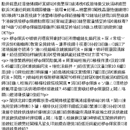
勫井鍟嗭紝濡傚悕鐗屽寘鍖呫€佹墜琛紱浠栧€戜篃缍撳父鈥滆硣婧愬
叡浜€濓紝鎶婂湒鐗囩櫦鍦ㄧ兢瑁★紝璀︽柟鐢辨閹栧畾灏忚儢鐪熷
韬唤鏄?1姝茬殑娣卞湷鐢峰瓙椤ф煇銆傚幓骞?2鏈堬紝姘戣鍓嶅線娣
卞湷鎵惧埌椤ф煇鐨勬瘝瑕紝甯屾湜濂硅鏈嶅厭瀛愭姇妗堛€備粖骞?
鏈?4鏃ワ紝椤ф煇鍚戠暥鍦拌鏂规姇妗堬紝18鏃ユ櫄琚娂鍥炴婕
€?/p>
<p> 椤ф煇浜や唬锛岃嚜宸辩劇妤紝涔熸矑鏈夊嫗鍔涘＋琛ㄨ常绲﹀
垾浜恒€備粬鏄敎甯朵簨鍏堝～濂界殑鐗╂祦蹇仦鍠紝鍦ㄩ娓ア
渚堝搧娅冭嚭浠ラ¨瀹㈢殑鍚嶇京鐪嬪嫗鍔涘＋鎵嬭〃锛屽啀灏囩湡鎵
嬭〃銆佸揩閬炲柈鏀惧湪涓€璧锋摵鎷嶏紝鍒堕€犲亣璞°€?/p>
<p> 缍撴繁鎸栵紝椤ф煇閭勪氦浠ｅ厛寰屾秹瀚岃楱欓伡瀵т汉鍠煇
5.45钀厓(涓€濉婂嫗鍔涘＋缍犵洡鏂拌〃)銆佸寳浜汉瀛煇10.6钀
厓(鍏╁鍕炲姏澹簩鎵嬭〃)銆佹禉姹熶汉寰愭煇17钀厓(涓€濉婂嫗
鍔涘＋閲戣〃)锛屾秹妗堢附椤嶉珮閬?0椁樿惉鍏冦€傚€煎緱涓€鎻愮殑
鏄紝鍦ㄦ秹瀚岃楱欏柆鏌愮殑閬庣▼涓紝椤ф煇姝ｅソ鍦ㄥ澶栬抄
鍗氭瑺鍌佃浜烘墸鐣欍€傛敹鍒?.45钀厓寰岋紝椤ф煇灏囧ぇ閮ㄥ垎
閷㈡嬁渚嗛倓璩偟銆?/p>
<p> 闈掑北鍏畨娉曞埗澶ч殜闀烽櫝鍙嬮珮浠嬬垂锛屾妗堣〃闈㈢湅
浼间箮鏄竴绋卜璩ｉ棞绯伙紝浣嗗珜鐤戜汉鑷繁濉蹇仦鍠€佸
湪娅冭嚭鎿烘媿锛屽爆铏涙浜嬪銆侀毐鐬炵湡鐩革紱瀚岀枒浜烘敹鍒
拌波娆惧緦锛屽皣绲曞ぇ閮ㄥ垎鐢ㄦ柤鍊嬩汉璩崥锛屼互闈炴硶鍗犳
湁鐐虹洰鐨勶紝閫欏凡娑夊珜妲嬫垚瑭愰銆傜洰鍓嶏紝椤ф煇宸茶渚
濇硶鍒戞嫎銆?