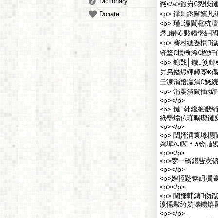
Dictionary
惌</a>鍜岃€愬悏
<p> 鐣剁悆闉嬪
Donate
<p> 瑾灜閫欓
熸鏈夌敤鐨勶紝闆
<p> 骞村緦蹇欑
锛堥€欐槸浠€楹奸
<p> 鎴戣│鐬
岃叧鎰熶緷鑸娿€
圭湅涓婄灜涓€娆続
<p> 涓嬮潰閫插叆闁
<p></p>
<p> 鏈韩鑱栬
紙璺熻仏瑾曠瘈鏈変
<p></p>
<p> 闉嬬洅寰堟
嬪墠AJ閭ｆǎ锛屾
<p></p>
<p>鐢ㄧ礄鍖呰憲锛
<p></p>
<p>娌掗尟锛岄瀷瀛
<p></p>
<p> 闉嬭韩鏄
瀛愮敤绮夎壊鐪熺毊
<p></p>