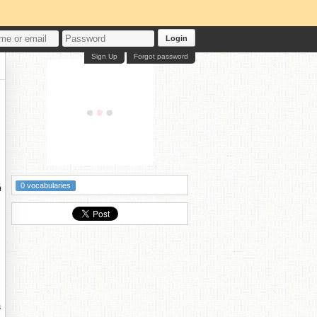
Login
Sign Up
Forgot password
惂
0 vocabularies
挎