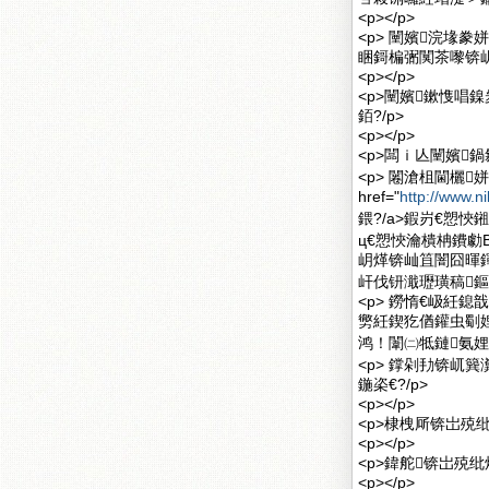
<p></p>
<p> 闉嬪浣堟
睏鎶楄弻闃茶嚟锛岄
<p></p>
<p>闉嬪鏉愯
銆?/p>
<p></p>
<p>闆ｉ亾闉嬪鍋
<p> 闂滄柤閫欐
href="
http://www.n
鍡?/a>鍜岃€愬
ц€愬悏瀹樻柟鐨勮В
岄煂锛屾笡闇囧暉
屽伐钘濈瓑璜稿鏂
<p> 鐒惰€岋紝
勶紝鍥犵偤鑵虫劅
鸿！闈㈡牴鏈氨娌
<p> 鐣剁劧锛屼
鍦栥€?/p>
<p></p>
<p>棣栧厛锛岀殑
<p></p>
<p>鍏舵锛岀殑纰
<p></p>