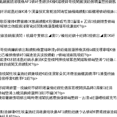
煎氨鐪嬪嚭渚嗘槸AF1锛屽洜鐐洪€欏€嬬稉鍏哥殑闉嬪瀷銆侀墹瀛愬拰鍘氬
臣鏂奸浕鍟嗭紝鎵€浠ラ瀷瀛愪笂甯舵湁闆诲晢妯欏織鐨勫鏂欐墸锛岄槻姝
稉甯歌臣璨烽€欎簺鏅€氬簵鐨勫€煎弸鍊戜笉澶灜瑙ｅ叾涓殑鍘熷洜锛屾
暒锛岀伆鑹插湴甯讹紝閭勬槸灏戞帴瑙哥殑濂姐€?/p>
娌掓湁鍋撮潰閭ｉ杭鑷冭叓锛岀◢寰ソ榛烇紝鎭╋紝鏄殑锛岀◢寰€屽
稉鍏哥殑绱嬭矾锛岀敤鐨勬槸鐢熻啝澶у簳銆備篃灏辨槸淇楃ū鐗涚瓔搴曘€傚
己榛炴槸锛屽鏋滄湁浜涙按鐨勮┍锛屾渻婊戝埌銆?/p>
1鏈€鍒濋€犲嚭渚嗭紝鍋氶亷涓€娈垫檪闁撶殑绫冪悆闉嬬敤锛屾墍浠ワ紝鍦ㄥ
鎿斿績闃叉粦鐨勩€?/p>
婧栫殑閫忔埃瀛旓紝鐧兼暎鐙€銆傞瀷甯朵笂涔熸湁妯欐簴鐨凙F1濉戞枡妯
棦寰€鐨凙F1銆?/p>
鏄浕鍟嗕娇鐢ㄧ殑鏀炬帀鍖呮墸瀛愶紝鍥犵偤宸茬稉閼掑畾鏄湡璨紝涓
屾墍浠ユ帴涓嬩締灏辫鍓帀鐬€?/p>
槸鐪熺毊鏉愯唱锛岀暍绔熸渻闈犺繎瓒抽儴锛屾懇鎿﹀お澶э紝灏嶆柤鑵充笉
閭勬湁鍊嗛€忔埃瀛旓紝涓嶉亷绌块亷AF1鐨勯兘鐭ラ亾锛岄€欎甫娌掓湁
屽凡銆?/p>