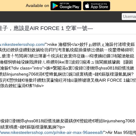
Available on
，應該是AIR FORCE 1 空軍一號—
w.nikesteelersshop.com/
">nike 瀹樼恫</a>姣忓ぉ鐐哄ぇ瀹跺付渚嗗叏鏂
鍝侊紝鐐烘偍鐨勭敓娲绘坊鍔犳洿澶氱殑鑹插僵锛岀偤鎮ㄧ殑鐢熸椿鍏呮
ㄦ瘡澶╀笉閲嶈锛岀簿褰╃殑浜虹敓寰炵従鍦ㄩ枊濮嬶紝鏁珛闂滄敞鎴
仯瀹樼恫锛屾垜鍊戝皣鍏ㄦ柊鐨刵ike澶波鍠搧浠ュ強閬嬪嫊璩囪▕灏囦
?div class="intro">姝¤繋闂滆ɑ寰俊鍏溇铏焞qhss0818銆愭潐鏉
姞linjunsheng7068涓€璧蜂氦娴佽娓績寰楀摝~鏈€鏂版檪灏氫氦娴?
挎惌 鍜岃€愬悏鏈€缍撳吀鐨勯瀷瀛愶紝涔熻ū灏辨噳瑭叉槸AIR FORCE 1鐬
垚鐐虹灜涓€绋?/div>
俊鍏溇铏焞qhss0818銆愭潐鏉夋疆鍝併€憕鎴栬€呭姞linjunsheng7068
績寰楀摝~鏈€鏂版檪灏氫氦娴?/p>
//www.nikesteelersshop.com/p/nike-air-max-96aeeea8/
">Air Max 95绌