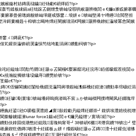
鐪嬪緱鏇村姞鏄庣櫧鐬紝钖勮€岄煂銆?/p>
劅瑕轰笉鍒板綀鎬э紝绌跺叾鍘熷洜锛屾垜瑕哄緱灏辨槸閭ｅ€嬭ɑ濉戜腑搴
鎶婁腑搴曡俯璁婂舰锛屾墠鑳戒綔鐢ㄥ埌姘ｅ锛屾墍浠ヤ竴鑸珨閲嶅拰
寰堥洠鎶婁粬韪╅枊锛岀暍绔燂紝闉嬪瓙涓€闁嬪灏辨槸鐐虹灜绫冪悆閬嬪
娇鐢ㄨ鏄庛€?/p>
畾瑕佷笂鑵崇灜锛岄瀷瀛愪笉绌垮彲涓嶈鐨勫柌锛?/p>
叧瑜诧紝鎰熻閭勪笉閷紝灏ゅ叾閫欏€嬮厤鑹诧紝浣庤銆傜矇鑹茬殑閴ゅ
€х殑瀚靛獨锛堟垜鐬庤鐨勶紒锛?/p>
笅鍚с€?/p>
锛岄倓鏄€佸懗閬擄紝闅绘槸鎻涚灜閰嶈壊鍜屾潗鏂欙紝鍠滄鐨勭辜绾岋紝涓
/p>
查簜鐨紝璩劅寰堟锛屾墦鐞嗚捣渚嗚不宸ュか锛屾檪闁撲竴闀凤紝鐗瑰垾
/p>
熶緷鑸婏紝鍙兘O瑷橀瀷澧婄◢寰敼鍠勮叧鎰燂紝鎯崇┛鍑烘埃澧婄殑杌熷
幓鐪嬬湅lunar force1鍚э紝閭ｅ€嬭叧鎰熷ソ寰堝銆?/p>
镐笂鐨勯伕鎿囩殑瑭憋紝鎴戝濡瑰钩甯哥┛38锛岄€欐涔熸寫鐨?8锛岀┛璧
涓嶉亷鍥犵偤鏄啲澶╋紝鍒板ぉ姘ｆ殩鍜岋紝灏ゅ叾鏄澶╋紝鑵虫渻绋
滃枩姝＄┛绶婇粸鐨勶紝鍙互灏忓崐纰笺€?/p>