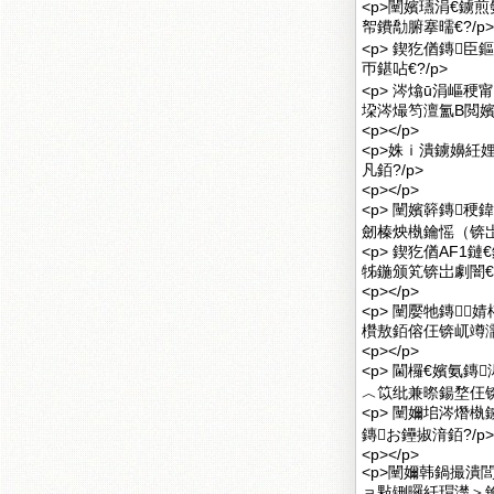
<p>闉嬪瓙涓€鐪
帤鐨勪腑搴曘€?/p>
<p> 鍥犵偤鏄
帀鍖呫€?/p>
<p> 涔熻ū涓嶇
垜涔熶笉澶氳В閲嬪
<p></p>
<p>姝ｉ潰鐪嬶紝
凡銆?/p>
<p></p>
<p> 闉嬪簳鏄
劒榛炴槸鑰愮（锛岀
<p> 鍥犵偤AF
牬鍦颁笂锛岀劇闇€
<p></p>
<p> 闉嬮牠鏄
欑敖銆傛仼锛屼竴濡傛
<p></p>
<p> 閫欏€嬪氨
︿笖纰兼暩鍚堥仼锛
<p> 闉嬭垖涔熸
鏄お鑸掓湇銆?/p>
<p></p>
<p>闉嬭韩鍋撮潰
ョ敤铏曪紝瑁濋＞鑰