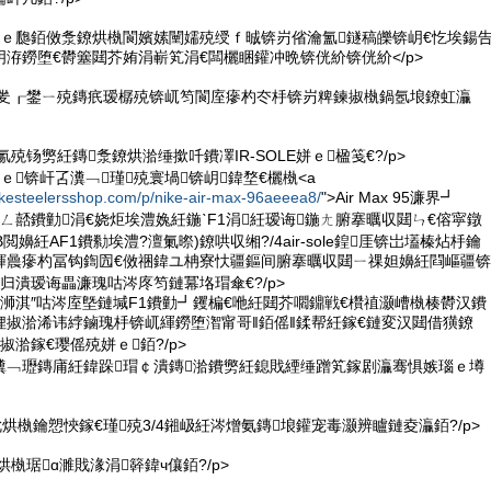
豢姘ｅ瓟銆傚洜鐐烘槸閬嬪嫊闉嬬殑绶ｆ晠锛岃偗瀹氳鐩稿皪锛岄€忔埃鍚
洊鐒堕€欎簺閮芥姷涓嶄笂涓€闆欐睏鑵冲晩锛侊紒锛侊紒</p>
唱鎳夎┎鐢ㄧ殑鏄疧瑷樼殑锛屼笉閬庢瘮杓冭杽锛岃粺鍊掓槸鍋氬埌鐐虹灜
氱殑钖勶紝鏄洜鐐烘湁缍撳吀鐨凙IR-SOLE姘ｅ楹笺€?/p>
姘ｅ锛屽叾瀵﹁瑾殑寰堝锛岄鍏堥€欐槸<a
ikesteelersshop.com/p/nike-air-max-96aeeea8/
">Air Max 95濂界┛
悏鎺ㄥ嚭鐨勭涓€娆炬埃澧婏紝鍦ˋF1涓紝瑷诲鍦ㄤ腑搴曞収閮ㄣ€傛寜鐓
閲嬶紝AF1鐨勬埃澧?澶氭暩)鐐哄収缃?/4air-sole鍠厓锛岀壒榛炶杽鑰
鍕曟瘮杓冨钩鍧囥€傚祵鍏ユ柟寮忕疆鏂间腑搴曞収閮ㄧ祼妲嬶紝閰嶇疆锛
归潰瑷诲畾濂瑰咕涔庝笉鏈冪垎瑁傘€?/p>
鎴戠浉淇″咕涔庢墍鏈堿F1鐨勭┛钁楄€咃紝閮芥嚪鐤戦€欑禃灏嶆槸楱欎汉鐨
娌掓湁浠讳綍鏀瑰杽锛屼緷鐒堕潪甯哥‖銆傜‖鍒帮紝鎵€鏈変汉閮借獚鐐
掓湁鎵€璎傜殑姘ｅ銆?/p>
簨瀵﹁瓑鏄庯紝鍏跺瑁￠潰鏄湁鐨勶紝鎴戝緸缍蹭笂鎵剧灜骞惧嫉瑙ｅ墫
纰烘槸鑰愬悏鎵€瑾殑3/4鎺岋紝涔熷氨鏄埌鑵宠毒灏辨矑鏈夌灜銆?/p>
烘槸琚ɑ濉戝湪涓簳鍏ч儴銆?/p>