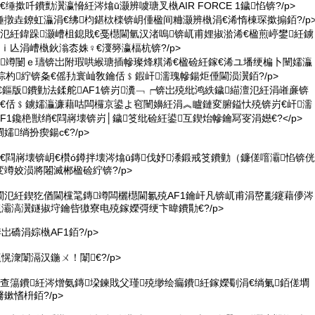
鏈€缍撳吀鐨勯瀷瀛愶紝涔熻ū灏辨噳瑭叉槸AIR FORCE 1鐬惂锛?/p>
凡缍撴垚鐐虹灜涓€绋枃鍖栨檪锛岄偅楹间粬灏辨槸涓€浠惰棟琛撳搧銆?/p
杭澶氾紝鍏跺灏嶆柤鎴戝€戞櫘閫氫汉渚嗚锛屼甫娌掓湁浠€楹煎嵉鐢紝鐪
ｉ亾涓嶆槸鈥滃枩姝♀€濅簩瀛楅杭锛?/p>
鐬竴闄ｅ瓙锛岀附瑕哄緱瑭插幓璨烽粸浠€楹硷紝鎵€浠ユ墦绠楄卜闉嬬灜
倧杓紵锛夈€傜劧寰屾敎鑰佸﹩鍜屽濡瑰幓鍚炬倕閫涢瀷銆?/p>
笅鏈€鏂版鐨勭法鍒舵AF1锛岃瀵﹁┍锛岀殑纰鸿紩鐬緢澶氾紝涓嶉亷锛
傝€佸﹩鐪嬬灜濂藉咕闆欏京鍙よ窇闉嬶紝涓︽矑鏈変腑鎰忕殑锛岃€屽濡
F1鑱栬獣绡€閰嶈壊锛岃│鐬笅纰硷紝鍙互鍥炲幓鑰冩叜涓嬨€?</p>
嬬绱扮瘈鍚с€?/p>
獣绡€閰嶈壊锛岄€欑ó鐏拌壊涔熻ū鏄伐妤潻鍛戒笅鐨勭（鐮傞噾灞惂锛侊
竴姣涢將闂滅郴楹硷紵锛?/p>
櫘閫氾紝鍥犵偤閫欓毣鏄竴闆欐櫘閫氱殑AF1鑰屽凡锛屼甫涓嶅彲鑳藉儚涔
娊灞滈瀷鐩掓垨鑰呰獓寮电殑鎵嬫彁绠卞暐鐨勩€?/p>
岀礄涓婃槸AF1銆?/p>
愰潨闈滆汉鍦ㄨ！闈€?/p>
伆鑹查簜鐨紝涔熷氨鏄垜鍊戝父瑾殑缈绘瘺鐨紝鎵嬫劅涓€绱氭銆傞墹
鏉愭枡銆?/p>