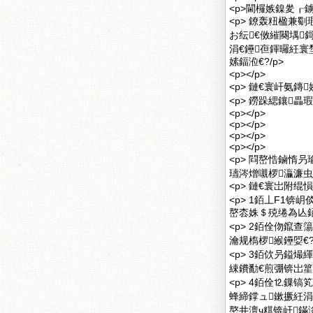
<p>閫欏嫉鎳夎┎
<p> 鐐轰粈楹兼
お纭€傚繀闋堣
涓€鑸亱鍕曪紝
嫊鍢涖€?/p>
<p></p>
<p> 鏈€寰屽氨鏄
<p> 鐒跺緦鑲
<p></p>
<p></p>
<p></p>
<p></p>
<p> 閰嶅悎鏀惰
瓙涔熷嚫椤灜濂虫
<p> 鏈€寰岀附绲愪
<p> 1銆丄F1
嶅枩姝＄殑绻為亾銆?
<p> 2銆佺伆鑹
瀹规槗椤緱鑸娿€?
<p> 3銆佽叧鎰
綀鐨勫€煎弸锛岀篂閬撳
<p> 4銆佺⒓鏁
蜂締鐣ュ鏉撅紝
嶅井澶ч粸锛屽鏋