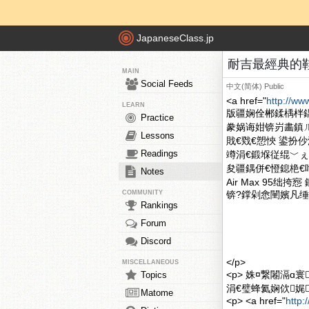
JapaneseClass.jp
耐吉最經典的鞋子
MAIN
Social Feeds
中文(简体)
Public
<a href="
http://ww
LEARN
版疆娴佺郴鍒楀柈
Practice
豢娲诲姏锛岃畵鎮
Lessons
戝€戣€愬悏 鍙扮
Readings
竴涓€鍛堢従绲﹀ぇ瀹躲€
夋疆鍝併€憕鎴栬€呭
Notes
Air Max 95绌
COMMUNITY
锛?鐣剁悆闉嬪凡缍撴
Rankings
Forum
Discord
</p>
MISCELLANEOUS
<p> 姝¤繋闂滆ɑ寰
Topics
涓€璧蜂氦娴佽娓
Matome
<p> <a href="
http: