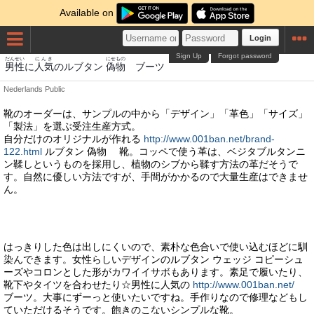
Available on
Login
Sign Up
Forgot password
だんせい
にんき
にせもの
男性
に
人気
のルブタン
偽物
ブーツ
Nederlands
Public
靴のオーダーは、サンプルの中から「デザイン」「革色」「サイズ」
「製法」を選ぶ受注生産方式。
自分だけのオリジナルが作れる
http://www.001ban.net/brand-
122.html
ルブタン 偽物 靴。コッペで使う革は、ベジタブルタンニ
ン鞣しというものを採用し、植物のシブから鞣す方法の革だそうで
す。自然に優しい方法ですが、手間がかかるので大量生産はできませ
ん。
はっきりした色は出しにくいので、素朴な色合いで使い込むほどに馴
染んできます。女性らしいデザインのルブタン ウェッジ コピーシュ
ーズやコロンとした形がカワイイサボもあります。素足で履いたり、
靴下やタイツを合わせたり☆男性に人気の
http://www.001ban.net/
ブーツ。大事にずーっと使いたいですね。手作りなので修理などもし
ていただけるそうです。飽きのこないシンプルな靴。