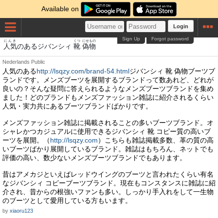
Available on
Login
Sign Up
Forgot password
にんき
くつ
にせもの
人気
のあるジバンシィ
靴
偽物
Nederlands
Public
人気のある
http://lsqzy.com/brand-54.html
ジバンシィ 靴 偽物ブーツブ
ランドです。メンズブーツを展開するブランドって数あれど、どれが
良いの？そんな疑問に答えられるようなメンズブーツブランドを集め
ました！どのブランドもメンズファッション雑誌に紹介されるくらい
人気・実力共にあるブーツブランドばかりです。
メンズファッション雑誌に掲載されることの多いブーツブランド。オ
シャレかつカジュアルに使用できるジバンシィ 靴 コピー質の高いブ
ーツを展開。（
http://lsqzy.com
）こちらも雑誌掲載多数、革の質の高
いブーツばかり展開しているブランド。雑誌はもちろん、ネットでも
評価の高い、数少ないメンズブーツブランドでもあります。
昔はアメカジといえばレッドウイングのブーツと言われたくらい有名
なジバンシィ コピーブーツブランド。現在もコンスタンスに雑誌に紹
介され、昔からの根強いファンも多い。しっかり手入れをして一生物
のブーツとして愛用している方もいます。
by
xiaoru123