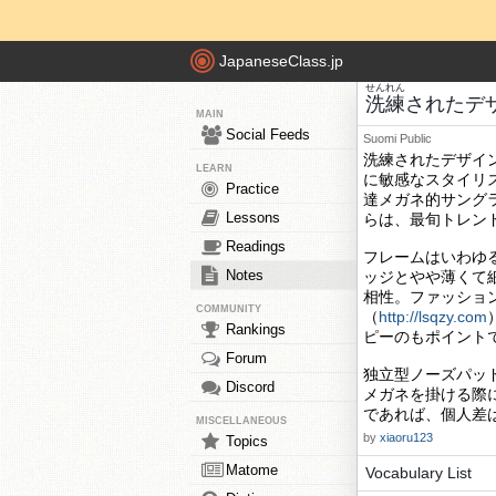
JapaneseClass.jp
せんれん
洗練
されたデ
MAIN
Social Feeds
Suomi
Public
洗練されたデザイ
LEARN
に敏感なスタイリ
Practice
達メガネ的サング
Lessons
らは、最旬トレン
Readings
フレームはいわゆ
Notes
ッジとやや薄くて
相性。ファッショ
COMMUNITY
（
http://lsqzy.com
Rankings
ピーのもポイント
Forum
独立型ノーズパッ
Discord
メガネを掛ける際
であれば、個人差
MISCELLANEOUS
by
xiaoru123
Topics
Matome
Vocabulary List