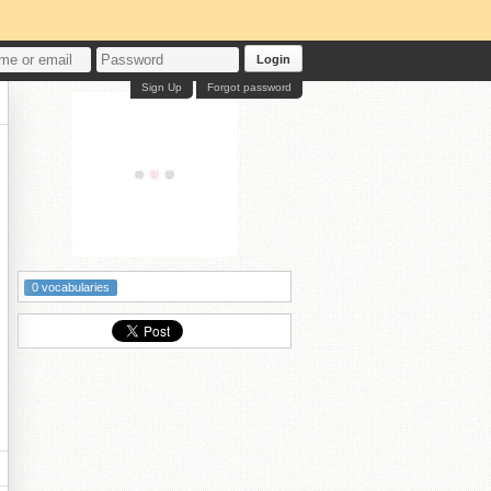
Login
Sign Up
Forgot password
0 vocabularies