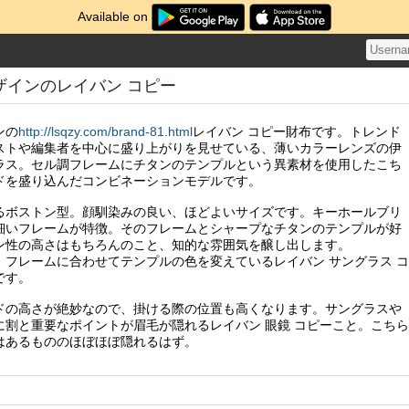
Available on
ザインのレイバン コピー
ンの
http://lsqzy.com/brand-81.html
レイバン コピー財布です。トレンド
ストや編集者を中心に盛り上がりを見せている、薄いカラーレンズの伊
ラス。セル調フレームにチタンのテンプルという異素材を使用したこち
ドを盛り込んだコンビネーションモデルです。
るボストン型。顔馴染みの良い、ほどよいサイズです。キーホールブリ
細いフレームが特徴。そのフレームとシャープなチタンのテンプルが好
ン性の高さはもちろんのこと、知的な雰囲気を醸し出します。
）フレームに合わせてテンプルの色を変えているレイバン サングラス コ
です。
ドの高さが絶妙なので、掛ける際の位置も高くなります。サングラスや
に割と重要なポイントが眉毛が隠れるレイバン 眼鏡 コピーこと。こちら
はあるもののほぼほぼ隠れるはず。