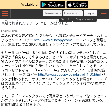
Available on
Login
Sign Up
Forgot password
ししゅう
ほどこさ
とうじょう
刺繍
で
施さ
れたセリーヌ コピーが
登場
した
English
Public
二人の有名な芸术家から協力から、写真家とチョークアーティストに
よるセリーヌ コピー
http://www.subcopy.com/
トートバッグが登場し
た。数量限定で全国取扱店舗とオンラインストアで販売されている。
セリーヌ コピーは、8月中旬に公式サイトの新コンテンツとして、写
真家が「自分らしく生きるひと」というコンセプトのもと選定した人
物のライフスタイルにフォーカスする対談企画を実施。今回のコラボ
レーションは同企画から派生したもので、「自分らしく生きる」とい
うコンセプトから、 「Live Your Life」のカリグラフィーが刺繍で施
された セリーヌ コピー
http://www.subcopy.com/brand-4-c0.html
バ
ッグが制作された。オリジナルロゴマークのタグも付属され、メンズ
は大容量タイプ、ウィメンズはサコッシュタイプをそれぞれ1型ずつ
そろえる。
また、公式インスタグラムでは写真家というポジティブなメッセージ
がプリントされたTシャツを贈呈するキャンペーンも実施している。
応募期間は10月19日まで。