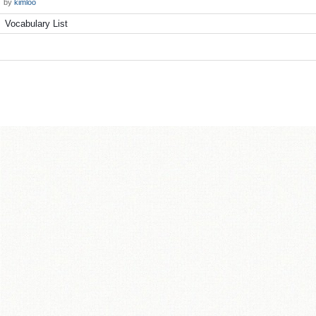
by
kimloo
Vocabulary List