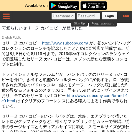
Available on
Login
Sign Up
Forgot password
可愛らしいセリーヌ カバ コピーが登場した
English
Public
セリーヌ カバ コピー
http://www.subcopy.com/
が、初のハンドバッグ
コレクションのローンチを記念したことために直営店で開催する。期
間は8月5日から8月16日まで。2016年秋冬コレクションのランウェイ
で初登場したセリーヌ カバ コピーは、メゾンの新たな定義をコンセ
プトに制作。
トラディショナルなフォルムだが、ハンドバッグのセリーヌ カバ コ
ピーを外に引き出すと縦型のショルダーバッグに変化する。ロゴが刻
印された真鍮のパドロックや、鍵のモチーフ、バッグの底に配した5
種の異なるフォルムのスタッズは、同モデルのためにデザインされて
おり、全てのセリーヌ カバ コピー
http://www.subcopy.com/brand-4-
c0.html
はイタリアのフローレンスにある職人による手作業で作られ
ている。
セリーヌ カバ コピーのハンドバッグは、水蛇、エアブラシで描いた
レトロがグラフィックなど、様々なファブリックとカラーで登場。従
来のラージサイズとミディアムサイズに加え、スモールサイズが加わ