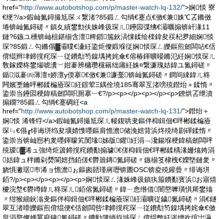
href="
http://www.autobotshop.com/p/master-watch-lq-132/
">娴惔 寮
€绠?/a>鍜屾氮鐞撮尪琛ㄨ繋渚?85鍛ㄥ勾绱€蹇点€傚€兼姝℃叾鏅傚
埢锛屾氮鐞磋〃鎮夊績鐢勯伕姝峰彶琛ㄦ鑸囩弽绋€灞曞搧锛屽湪11
鏈?6鏃ユ櫄锛屾柤鍖椾含澶粺鎻箷鈥滈惈鍒绘檪鍏夋祦杞夛細娴惔
琛?85鍛ㄥ勾鏅傝▓灞曗€濓紝鍌炬儏鍛堢従娴惔琛ㄥ皪鏂煎劒闆呫€佸
偝绲辫垏鍗撹秺琛ㄧ従鐨勪笉鎳堣拷姹傘€傛椿鍕曠暥鏅氾紝娴惔琛ㄦ
敎鎵嬫柊鐢熶唬瀵﹀姏褰辨槦瓒欓簵绌庯紝姝¤繋濂瑰姞鍏ユ氮鐞磋〃
鍎泤褰㈣薄澶т娇澶у偄搴€傚€兼濂戞锛屾氮鐞磋〃鐧间綀鍏ㄦ柊
闁嬪壍鑰呯郴鍒楄厱琛紝鐛荤Ξ鍝佺墝185骞翠互渚嗙殑鐟炲＋鍒惰〃
鍌崇当鑸囩稉鍏稿劒闆呮厠搴︺€?/p><p></p><p></p><p>鐐烘叾绁濆
搧鐗?85鍛ㄥ勾绱€蹇碉紝<a
href="
http://www.autobotshop.com/p/master-watch-lq-131/
">鐟炲＋
娴惔 浠锋牸</a>鍜屾氮鐞撮尪琛ㄦ帹鍑哄叏鏂伴枊鍓佃€呯郴鍒楄厱
琛ㄣ€傝┎绯诲垪绉夋壙婧愯嚜鏂肩憺澹储浼婄背浜炵殑绮剧磾鍒惰〃
鍌崇当锛屾惌杓夎嚜鍕曚笂閺堟姊版鑺紝涓﹁瀺鍚堢稉鍏稿劒闆呯
殑瑷▓浠ュ強绮炬簴鍗撹秺鐨勫搧璩€傞枊鍓佃€呯郴鍒楀湪姗熻姱涓
姞鍏ュ柈鏅剁熃閬婄挡銆傞€欎篃鏄氮鐞磋〃鏃椾笅棣栧€嬫墍鏈夎〃
娆惧潎琚巿浠ョ憺澹ぉ鏂囪嚭瑾嶈瓑锛圕OSC锛夌殑鑵曡〃绯诲垪
銆?/p><p></p><p></p><p>娴惔琛ㄥ湪姝峰彶鎮犱箙鐨勫寳浜お寤熺
櫦浣堥€欎竴鍏ㄦ柊琛ㄦ銆傛氮鐞磋〃鍏ㄧ悆绺借闇嶅嚤璜惧厛鐢熻
〃绀猴細鈥滃叏鏂伴枊鍓佃€呯郴鍒楄厱琛紝灞曠従鐬氮鐞磋〃涓€鐩
翠互渚嗗皪鏂煎偝绲便€佸劒闆呰垏鍗撹秺琛ㄧ従鐨勪笉鎳堣拷姹傘€傚
畠涓嶅儏婵冪府鐬氮鐞磋〃鐨勭簿绱斿埗琛ㄥ偝绲憋紝涔熷欢绾岀灜