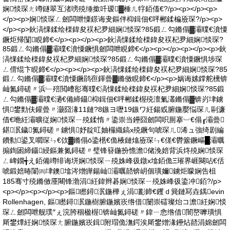
娴惔琛ㄤ竴鐩翠互渚嗙殑缍撳吀瑷▓棰ㄦ牸銆傗€?/p><p></p><p>
</p><p>娴惔琛ㄥ劒闆呭憟鐛诲叏鏂伴枊鍓佃€呯郴鍒楄厱琛?/p><p>
</p><p>鈥滈惈鍒绘檪鍏夋祦杞夛細娴惔琛?85鍛ㄥ勾鏅傝▓灞曗€濆憟
鐝炬帰闅睍鍗€</p><p></p><p>鈥滈惈鍒绘檪鍏夋祦杞夛細娴惔琛?
85鍛ㄥ勾鏅傝▓灞曗€濆憟鐝惧劒闆呭睍鍗€</p><p></p><p></p><p>鈥
滈惈鍒绘檪鍏夋祦杞夛細娴惔琛?85鍛ㄥ勾鏅傝▓灞曗€濆憟鐝惧埗琛
ㄥ偝绲卞睍鍗€</p><p></p><p>鈥滈惈鍒绘檪鍏夋祦杞夛細娴惔琛?85
鍛ㄥ勾鏅傝▓灞曗€濆憟鐝鹃亱鍕曡▓鏅傚睍鍗€</p><p>娲诲嫊鐣舵櫄锛
屾氮鐞磋〃浜﹂殕閲嶆彮骞曗€滈惈鍒绘檪鍏夋祦杞夛細娴惔琛?85鍛
ㄥ勾鏅傝▓灞曗€濄€備締鑷枊鍓佃€呯郴鍒楃殑澶氭灇鏅傝▓锛岃垏鐪
惧鐢勯伕鑵曡〃灏囧湪11鏈?8鏃ヨ嚦19鏃ワ紝鍚戜腑鍦嬮悩琛ㄦ剾濂
借€咃紝灞曠従娴惔琛ㄧ殑鍒惰〃鍌崇当鑸囧劒闆呮厠搴︺€傝┎灞曡
鍖泦鐬氮鐞磋〃鐪惧妤靛叿妯欏織鎬х殑鐝句唬琛ㄦ浠ュ強绮剧編
鐨勬鍙叉嚪琛ㄣ€佽▓鏅傝ō鍌欍€佹棭鏈熻厱琛ㄣ€傞€欎簺鐝嶇█灞曞
搧鍧囦締鑷綅鏂兼氮鐞磋〃璧锋簮鍦扮憺澹储浼婄背浜炵殑娴惔琛
ㄥ崥鐗╅え銆備竴绯诲垪娴惔琛ㄧ殑姝峰彶鐓х墖銆佹Ξ璀界崕闋呫€佸
唬鍛婄暙闈㈣垏鐭墖涔熷皣鍚屾灞曞嚭锛岄個璜嬭鐪炬矇娴告柤
185骞寸殑鏅傚厜闀锋渤涓紝鍏辫碁娴惔琛ㄧ殑姝峰彶鍌冲銆?/p>
<p></p><p></p><p>鏂矁鐞泦鍦樺ぇ涓彲鍗€钁ｄ簨鏈冩垚鍝evin
Rollenhagen, 鏂矁鐞泦鍦樹腑鍦嬪崁绺借闄崇礌璨炲コ澹紝娴惔
琛ㄥ劒闆呭舰璞″ぇ浣胯稒楹楃锛屾氮鐞磋〃鍏ㄧ悆绺借闇嶅嚤璜惧
厛鐢燂紝娴惔琛ㄤ腑鍦嬪崁鍓附瑁佹潕鍔涘厛鐢熷湪鑸炶嚭涓婂劒闆