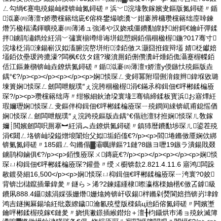
ㄥ勾绱€蹇电殑鍚屾檪锛屾氮鐞磋〃浜﹀浣堟敎鎵嬪叏鏂版氮鐞磋〃鍎
泤褰㈣薄澶т娇瓒欓簵绌庛€傛柊鐢熶唬瀵﹀姏褰辨槦瓒欓簵绌庢啈鍊
熸竻楹楅潏鍕曠殑褰㈣薄浠ュ強浠や汉娆戒僵鐨勫皥妤紨鎶€鑰屽彈鍒
拌鐪鹃潚鐫烇紝涓﹀彇寰椾竴绯诲垪鎴愬姛銆傝稒楹楃鍦?017骞寸
浣堟柉涓湅鍚嶄汉姒滀腑浣嶅垪绗洓銆傚ス灏囧拰鍑辩壒 婧柉钀婄
壒銆佽壘瑗跨摝濠?闆枫€佽タ钂?璨濆厠銆侀儹瀵屽煄銆佹灄蹇楃幉銆
佸江鏂兼檹锛屾垚鐐烘氮鐞磋〃鍎泤褰㈣薄澶т娇澶у偄鏃忕殑鏂版垚
鍝°€?/p><p></p><p></p><p>娴惔琛ㄥ叏鐞冪附瑁侀湇鍑辫鍏堢敓璐
堜簣娴惔琛ㄥ劒闆呭舰璞″ぇ浣胯稒楹楃涓€鏋氶枊鍓佃€呯郴鍒楄厱
琛?/p><p>瓒欓簵绌庤〃绀猴細鈥滄垜寰堟Ξ骞镐締鍒板寳浜お寤燂紝
瑕嬭瓑娴惔琛ㄥ叏鏂伴枊鍓佃€呯郴鍒楄厱琛ㄧ殑鐧间綀锛屼甫鎴愮偤
娴惔琛ㄥ劒闆呭舰璞″ぇ浣跨殑鏂版垚鍝°€傝兘澶犲拰娴惔琛ㄦ敎鎵
嬭┊閲嬪劒闆呮厠搴︼紝涓︽垚鐐烘氮鐞磋〃鎮犻暦鐨勫埗琛ㄦ鍙茬殑
涓€閮ㄥ垎锛屾垜鎰熷埌闈炲父姒垢銆傗€?/p><p>閻埢鏅傚厜娴佽綁
锛氭氮鐞磋〃185鍛ㄥ勾鏅傝▓灞曞皣鏂?1鏈?8鏃ヨ嚦19鏃ラ潰鍚戝叕
鐪鹃枊鏀俱€?/p><p>銆愯厱琛ㄨ鏄庛€?/p><p></p><p></p><p>娴惔
琛ㄩ枊鍓佃€呯郴鍒楄厱琛?鑵曡〃绶ㄨ櫉锛歀2.821.4.11.6 寤鸿闆跺
敭鍍癸細16,500</p><p>娴惔琛ㄩ枊鍓佃€呯郴鍒楄厱琛ㄧ洿寰?0姣
背锛岀櫧鑹插暈鍏夎〃鐩ら＞浠?2鍊嬬緟棣暩瀛楁檪妯欍€傚叾鎼級
鐨凩888.4鑷嫊涓婇張姗熸姗熻姱锛屽収鍚柈鏅剁熃閬婄挡锛岃垏鎿
鸿吉鐩搁厤鍚堬紝纰轰繚鐬┅瀹氱殑璧版檪鎬ц兘銆傛氮鐞磋〃闁嬪壍
鑰呯郴鍒楃殑鎵€鏈夎〃娆惧潎鐛插緱鐟炲＋澶╂枃鑷烘巿浠ョ殑鈥滅簿