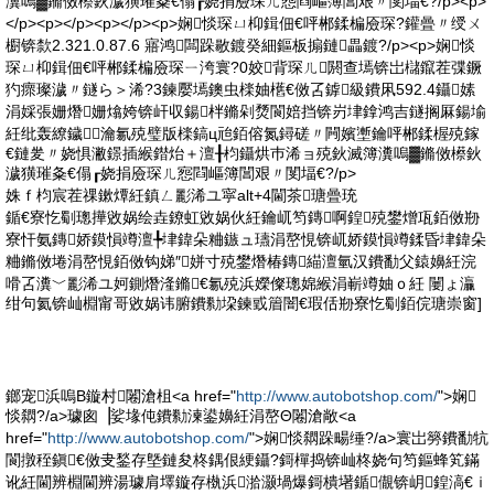
瀵嗚▓鏅傚櫒鈥濊獚璀夈€傝┎娆捐厱琛ㄦ惌閰嶇簿閶艰〃閺堛€?/p><p>
</p><p></p><p></p><p>娴惔琛ㄩ枊鍓佃€呯郴鍒楄厱琛?鑵曡〃绶ㄨ
櫉锛歀2.321.0.87.6 寤鸿闆跺敭鍍癸細鏂板搧鏈畾鍍?/p><p>娴惔
琛ㄩ枊鍓佃€呯郴鍒楄厱琛ㄧ洿寰?0姣背琛ㄦ閼查墕锛岀櫧鑹茬弽鐝
犳瘝璨濊〃鐩ら＞浠?3鍊嬮墕鐭虫檪妯欍€傚叾鎼級鐨凩592.4鑷嫊
涓婇張姗熸姗熻姱锛屽収鍚柈鏅剁熃閬婄挡锛岃垏鎿鸿吉鐩搁厤鍚堬
紝纰轰繚鐬┅瀹氱殑璧版檪鎬ц兘銆傛氮鐞磋〃闁嬪壍鑰呯郴鍒楃殑鎵
€鏈夎〃娆惧潎鐛插緱鐟炲＋澶╂枃鑷烘巿浠ョ殑鈥滅簿瀵嗚▓鏅傚櫒鈥
濊獚璀夈€傝┎娆捐厱琛ㄦ惌閰嶇簿閶艰〃閺堛€?/p>
姝ｆ枃宸茬祼鏉燂紝鎮ㄥ彲浠ユ寜alt+4閫茶瑭曡珫
鍎€寮忔劅璁撶敓娲绘垚鐐虹敓娲伙紝鑰屼笉鏄啊鍠殑鐢熷瓨銆傚剙
寮忓氨鏄娇鏌愪竴澶╄垏鍏朵粬鏃ュ瓙涓嶅悓锛屼娇鏌愪竴鍒昏垏鍏朵
粬鏅傚埢涓嶅悓銆傚钩娣″姘寸殑鐢熸椿鏄緢澶氫汉鐨勫父鎱嬶紝浣
嗗叾瀵﹀彲浠ユ妸鍘熸湰鏅€氱殑浜嬫儏璁婂緱涓嶄竴妯ｏ紝 闄ょ灜
绀句氦锛屾棩甯哥敓娲讳腑鐨勬垜鍊戜篃闇€瑕佸剙寮忔劅銆俒瑭崇窗]
鎯宠浜嗚В鏇村闂滄柤<a href="
http://www.autobotshop.com/
">娴
惔閷?/a>璩囪▕娑堟伅鐨勬湅鍙嬶紝涓嶅Θ闂滄敞<a
href="
http://www.autobotshop.com/
">娴惔閷跺畼缍?/a>寰岀簩鐨勫牨
閬撴秷鎭€傚叏鍫存墍鏈夋柊鍝佷綆鑷?鎶樿捣锛屾柊娆句笉鏂蜂笂鏋
讹紝閫辨棩閫辨湯璩肩墿鏇存槸浜湁灏堝爆鎶樻墸鍎儬锛岄鍠滈€ｉ