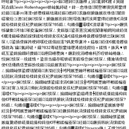
呯暀褰?/p><p></p><p></p><p>鏂矁鐞泦鍦樺ぇ涓彲鍗€钁ｄ簨鏈
冩垚鍝evin Rollenhagen锛屾氮鐞磋〃鍏ㄧ悆绺借闇嶅嚤璜惧厛鐢燂
紝鍎泤褰㈣薄澶т娇瓒欓簵绌庯紝鏂矁鐞泦鍦樹腑鍦嬪崁绺借闄崇
礌璨炲コ澹紝娴惔琛ㄤ腑鍦嬪崁鍓附瑁佹潕鍔涘厛鐢燂紝鐐衡€滈惈
鍒绘檪鍏夋祦杞夛細娴惔琛?85鍛ㄥ勾鏅傝▓灞曗€濆壀褰?/p><p>鐝惧
牬璩撳涔熻璀夌灜娴惔琛ㄥ叏鏂版鍙茶憲浣滅殑闅嗛噸鐧间綀銆傞
€欐湰鍚嶇偤銆婇惈鍒绘檪鍏夋祦杞夈€嬬殑姝峰彶钁椾綔锛岀敱娴惔
琛ㄦ鍙插偝鎵跨稉鐞嗘柉钂傝姮濡?鎷夎帋濂冲＋鎾板銆傞€欐湰钁椾
綔鍥為¨鐬氮鐞磋〃鑷?832骞磋獣鐢熻嚦浠婄殑鐟炲＋鍒惰〃姝风▼锛
屼互鍙婂搧鐗屽皪鍎泤鑸囧崜瓒婅〃鐝剧殑涓嶆噲杩芥眰锛屾棬鍦ㄥ
悜娴惔琛ㄧ殑鍒惰〃鍌崇当鑷存暚锛屼害鍛堢嵒娴惔琛ㄥ爡瀹堝偝绲
便€佸爡鎸佸壍鏂扮殑鍎泤鎱嬪害銆?/p><p></p><p></p><p>娴惔琛
ㄥ搧鐗屾懐鍙嬫瓙闄藉濞滐紝浣╂埓闁嬪壍鑰呯郴鍒楄厱琛紝鍎泤钂
炶嚚鈥滈惈鍒绘檪鍏夋祦杞夛細娴惔琛?85鍛ㄥ勾鏅傝▓灞曗€?/p><p>
</p><p>娴惔琛ㄥ搧鐗屾懐鍙嬬洓涓€鍊紝浣╂埓闁嬪壍鑰呯郴鍒楄厱
琛紝甯ユ埃浜浉鈥滈惈鍒绘檪鍏夋祦杞夛細娴惔琛?85鍛ㄥ勾鏅傝▓
灞曗€?/p><p></p><p>娴惔琛ㄥ搧鐗屾懐鍙嬬繜澶╄嚚锛屼僵鎴撮枊鍓
佃€呯郴鍒楄厱琛紝鍎泤鍑哄腑鈥滈惈鍒绘檪鍏夋祦杞夛細娴惔琛?
85鍛ㄥ勾鏅傝▓灞曗€?/p><p></p><p>娴惔琛ㄥ搧鐗屾懐鍙嬪嫉缈帮
紝浣╂埓闁嬪壍鑰呯郴鍒楄厱琛紝鐝捐韩鈥滈惈鍒绘檪鍏夋祦杞夛細娴
惔琛?85鍛ㄥ勾鏅傝▓灞曗€?/p><p></p><p>娴惔琛ㄥ搧鐗屾懐鍙嬪
嫉鏇夐緧锛屼僵鎴撮枊鍓佃€呯郴鍒楄厱琛紝鍎泤鐝捐韩鈥滈惈鍒绘
檪鍏夋祦杞夛細娴惔琛?85鍛ㄥ勾鏅傝▓灞曗€?/p><p>鍦ㄦ叾绁?85鍛