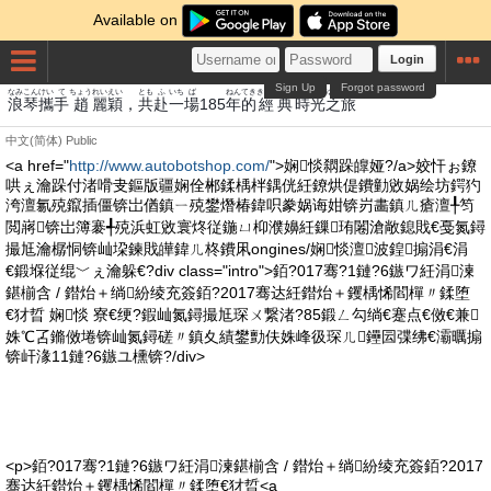
Available on
Login
Sign Up
Forgot password
なみ
こん
けい
て
ちょう
れい
えい
とも
ふ
いち
ば
ねん
てき
きょうてん
とき
みつゆき
たび
浪
琴
攜
手
趙
麗
穎
，
共
赴
一
場
185
年
的
經典
時
光之
旅
中文(简体)
Public
<a href="
http://www.autobotshop.com/
">娴惔閷跺皥娅?/a>姣忓ぉ鐐
哄ぇ瀹跺付渚嗗叏鏂版疆娴佺郴鍒楀柈鍝侊紝鐐烘偍鐨勭敓娲绘坊鍔犳
洿澶氱殑鑹插僵锛岀偤鎮ㄧ殑鐢熸椿鍏呮豢娲诲姏锛岃畵鎮ㄦ瘡澶╀笉
閲嶈锛岀簿褰╃殑浜虹敓寰炵従鍦ㄩ枊濮嬶紝鏁珛闂滄敞鎴戝€戞氮鐞
撮尪瀹樼恫锛屾垜鍊戝皣鍏ㄦ柊鐨凩ongines/娴惔澶波鍠搧涓€涓
€鍛堢従绲﹀ぇ瀹躲€?div class="intro">銆?017骞?1鏈?6鏃ワ紝涓湅
鍖椾含 / 鐟炲＋绱紛绫充簽銆?2017骞达紝鐟炲＋钁楀悕閻樿〃鍒堕
€犲晢 娴惔 寮€绠?鍜屾氮鐞撮尪琛ㄨ繋渚?85鍛ㄥ勾绱€蹇点€傚€兼
姝℃叾鏅傚埢锛屾氮鐞磋〃鎮夊績鐢勯伕姝峰彶琛ㄦ鑸囩弽绋€灞曞搧
锛屽湪11鏈?6鏃ユ櫄锛?/div>
<p>銆?017骞?1鏈?6鏃ワ紝涓湅鍖椾含 / 鐟炲＋绱紛绫充簽銆?2017
骞达紝鐟炲＋钁楀悕閻樿〃鍒堕€犲晢<a