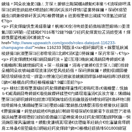
鐪熻〃闆朵欢瀹夎鍦ㄥ亣琛ㄤ腑锛岀敤閫欐ǎ鐨勨€淎璨ㄢ€濆啋鍏呯湡
琛紝鎶垫娂鎴栬€呭嚭鍞郸涓€浜涘吀鐣惰鍙婁簩鎵嬭〃琛屻€傛埅
鑷虫鐧兼檪锛屽叐浜鸿楱欎竷娆￠兘寰楁墜锛岀嵅鍒?0澶氳惉鍏冦
€?/p>
<p> 鍔夋煇鏇惧洜浠嬬垂璩ｆ帆缃€佺洔绔婄姜銆佹暡瑭愬嫆绱㈢姜澶
氭琚硶闄㈠垽鍒戙€?016骞?2鏈?9鏃ワ紝鍔夋煇寰炲叾涓婄窔浠ｆ煇
鏌愯檿鍙栧緱涓€濉婂亣<a
href="
http://www.uppwatch.com/goods/rolex-datejust-116233-
champagne-dial/
">rolex 116233 閲戠洡</a>鍜屽嫗鍔涘＋鎵嬮尪鈥滅
稜姘撮鈥濇墜琛紝渚嗗埌涓北鍗€涓€鍌簩鎵嬭〃琛岃常琛ㄣ€?/p>
<p> 鍔夋煇鐨勯€欏鍋囧嫗鍔涘＋鍙互瑾槸鈥滅湡鍋囧弮鍗娾€濄
€備粬鏄敤鐪熷嫗鍔涘＋琛ㄧ殑鎵嬭〃涓诲ぞ鏉裤€佸亣琛ㄦ鑺拰鍏
朵粬闆朵欢锛屾嫾瑁濆湪涓€璧风殑銆傝〃琛屽皣鎵嬭〃鐨勭収鐗囩櫦
閫佸埌鍖椾含绲﹀皥鍌㈤憭瀹氾紝娌掓湁鐪嬪嚭鐣版ǎ锛屾柤鏄妷鏌愰
娆¤楱欐垚鍔燂紝楱欏緱鐬?.9钀厓銆?/p>
<p> 棣栨寰楁墜寰岋紝鍔夋煇鐨勮喗瀛愯秺渚嗚秺澶с€備粬鐢ㄥ悓妯
ｂ€滅湡鍋囧弮鍗娾€濈殑鎵嬫硶鍒堕€犳嫾瑁濈灜涓€浜涘亣璨ㄥ悕鐗屾
墜琛紝鍖呮嫭鍕炲姏澹噾閬婅墖銆佸崱鍦颁簽钘嶆埃鐞冦€佹硶铇厠
绌嗗嫆绛夊悕鐗屾墜琛紝璎婄ū鑷繁鍋氬伐绋嬮渶瑕佺稉璨伙紝灏囬
€欎簺鎵嬭〃鎶垫娂鎴栬€呴姺鍞郸鍏哥暥琛屻€佷腑灞卞崁鏌愬ア渚堝
搧浜屾墜搴楃瓑鍠綅銆傜偤鐬鍙栦俊浠伙紝鍔夋煇閭勫皥闁€鍦ㄧ恫
涓婅臣璨风灜鐪熻〃鐨勫叏濂楀寘瑁濄€佽瓑鏇革紝鍋介€犵灜璩肩墿鐧
肩エ绛夈€傛埅鑷虫鐧硷紝鍔夋煇鍏?娆¤楱欙紝鐛插埄501800鍏冦