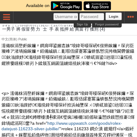
Available on
Login
Sign Up
Forgot password
かずお
こ
しょう
かり
ぼう
ろうりょく
さむらい
て
おもて
てい
おう
きゅう
てん
とう
ぎょう
かく
けい
一男
子
將
假
冒
勞力
士
手
表
抵
押
給
典
當
行
獲
刑
(4)
中文(简体)
Public
濡備粖涓嶅皯鎵嬭〃鐧肩噿鍙嬪枩姝″埌鍏哥暥琛屻€佷簩鎵嬭〃琛岃臣
璨峰ア渚堝搧鎵嬭〃銆備絾鎮ㄥ彲瑕佸皬蹇冪灜锛氬嵆浣挎槸閫欎簺鑷
鈥滃皥妤€濈殑鍏哥暥琛屽拰浜屾墜琛ㄨ锛屼篃鍙兘琚瀛愮殑
鑺辨嫑钂欓锛岃卜鍒颁互鍋囦簜鐪熺殑鈥淎璨ㄢ€?6鏈?/div>
<p> 濡備粖涓嶅皯鎵嬭〃鐧肩噿鍙嬪枩姝″埌鍏哥暥琛屻€佷簩鎵嬭〃琛
岃臣璨峰ア渚堝搧鎵嬭〃銆備絾鎮ㄥ彲瑕佸皬蹇冪灜锛氬嵆浣挎槸閫欎
簺鑷鈥滃皥妤€濈殑鍏哥暥琛屽拰浜屾墜琛ㄨ锛屼篃鍙兘琚瀛
愮殑鑺辨嫑钂欓锛岃卜鍒颁互鍋囦簜鐪熺殑鈥淎璨ㄢ€?6鏈?鏃ワ紝澶
ч€ｅ競涓北鍗€娉曢櫌瀵╃祼涓€璧疯楱欐銆傜敺瀛愬妷鏌愬拰褰煇
鍏堝緦涓冩鐢?a href="
http://www.uppwatch.com/goods/rolex-
datejust-116233-silver-jubillie/
">rolex 116233 鐧介潰 鍍规牸</a>鍜屽
嫗鍔涘＋鎵嬮尪銆佹硶铇厠绌嗗嫆銆佸崱鍦颁簽绛変笘鐣屽悕琛ㄧ殑