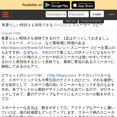
Available on
Login
Sign Up
Forgot password
春夏らしい軽快さも加味できるジバンシィ スニーカー コピー
Français
Public
春夏らしい軽快さも加味できるので、1足はゲットしておきましょ
う！スエード、メッシュ、など素材感に特徴のある
http://lsqzy.com/brand-54.html
ジバンシィ スニーカー コピーを選ぶの
もおすすめ。なぜなら、それだけで着こなしのポイントになるからで
す。キャンバス地のスニーカーや白スニーカーは使いやすいですが、
まわりと差別化するという意味でも、素材に変化のあるスニーカーに
挑戦してみるのもアリ。
スウェットのショーツや、（
http://lsqzy.com
）ナイロンパーカーな
ど、スポーツミックスも今季注目のテイストのひとつ。それを後押し
する役目として、スポーツ感の高いスニーカーをピックするのもおす
すめ。各ブランドから復刻デザインのものも出ているので、ぜひチェ
ックしてみて。夏のアクティブなデートにもスニーカーが動きやすく
て◎
スポーティーな足元は、動きやすくて◎。アクティブなデートに履い
ていけば、彼の好感度もグンとアップします。スネーク柄のスニーカ