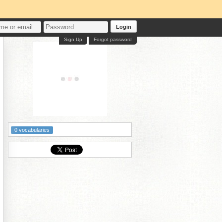
Login
Sign Up
Forgot password
0 vocabularies