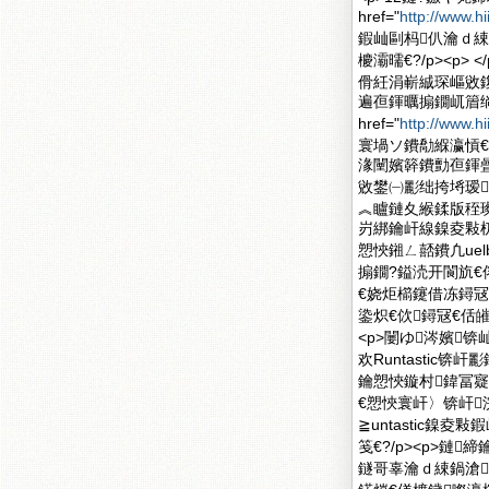
href="
http://www.h
鍜屾剾杩仈瀹ｄ
櫦灞曘€?/p><p>
傦紝涓嶄絾琛嶇敓鍑哄
遍亱鍕曞搧鐗屼篃
href="
http://www.hi
寰堝ソ鐨勪緥瀛愩€?
湪闉嬪簳鐨勯亱鍕曡
敓鐢㈠彲绌挎埓瑷
︽矑鏈夊緱鍒版秷璨
岃綁鑰屽線鎳夌敤杌熶
愬悏鎺ㄥ嚭鐨凢ue
搧鐗?鎰涜开閬斻
€娆炬櫤鑳借冻鐞冦
鍌炽€佽鐞冦€佸皠闁€
<p>闄ゆ涔嬪
欢Runtastic
鑰愬悏鏇村鍏冨寲
€愬悏寰屽〉锛屽
≧untastic
笺€?/p><p>鏈
鐩哥辜瀹ｄ綀鍋滄