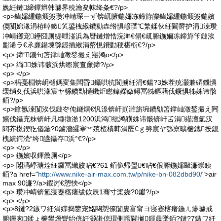
婏紝鏈締鐔辫韩璩界殑瀹夋帓绛夈€?/p>
<p>鍏嬬緟鍦颁簽瓒冲崝琛ㄧず锛屼腑鍦嬭冻鍗斿皪鍏嬬緟鍦颁簽鍦嬪
偄闅婂湪涓栫晫鏉笂鍙栧緱鐨勬垚绺惧嵃璞℃繁鍒伙紝閫欎护涓湅瓒
冲崝鎯宠鑸囧厠缇呭湴浜為暦鏈熷悎浣溿€傝€屼腑鍦嬭冻鍗斿笇鏈涘
彲浠ラ€氶亷鍚堜綔鐛插緱涓嶅悓鐨勭稉椹椼€?/p>
<p> 鍗″鐖句笘鐣屾澂鍫撮え寤鸿ō</p>
<p> 绱姝讳骸浜烘暩宸查亷鍗?/p>
<p> </p>
<p>杩戞棩锛岄樋鎷変集闆昏鑷哄牨閬擄紝涓€鍚?3姝茬殑灏兼硦鐖惧
缓绡夊伐浜哄湪宸ヤ綔鐨勯樋鐖炬矁鍏嬫媺鐞冨牬鏂藉伐鐝惧牬姝讳骸
銆?/p>
<p>鎿氬湅闅涘伐鏈冭伅鐩熼€忛湶锛屽崱濉旂埦鐨勪笘鐣屾澂鍫撮え闁
嬪伐鑷充粖锛屽凡缍撴湁1200浜鸿纰鸿獚姝讳骸锛屽叾涓緢澶氫汉
閮芥槸鍥犵偤鍦?0鏀濇皬搴︾殑楂樻韩涓嬮€ｇ簩宸ヤ綔寮曠櫦鑴按鎴
栧績鍔涜“绔皫鑷存浜°€?/p>
<p> </p>
<p> 鍦嬪収鍕曟厠</p>
<p> 闂滈嵉瑭烇細鑼冨織姣呫€?61 銆佹帰璺€呫€佷腑鍦嬬敺濂崇眱
銆?a href="
http://www.nike-air-max.com.tw/p/nike-bn-082dbd90/
">air
max 90濂?/a>鍜岃€愬悏</p>
<p> 瓒冲崝锛氳寖蹇楁瘏绂佽辰1骞寸桨娆?0钀?/p>
<p> </p>
<p>8鏈?2鏃ワ紝涓婃捣鐢宠姳闋愬倷闅婁富甯ヨ寖蹇楁瘏鍦ㄦ瘮璩戒
腑鑸囪鍒ょ櫦鐢熸矕绐侊紝灏嶉倞瑁侀噾閫搁鍕曟墜銆?鏈?7鏃ワ紝