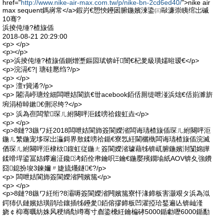
href="
http://www.nike-air-max.com.tw/p/nike-bn-2cd6ed40/
">nike air
max sequent鎷嶈常</a>鍜岃€愬悏鑸囦腑鍦嬪湅鍌㈢敺濂崇眱绾岀磩
10骞?
浜掕伅缍?楂旇偛
2018-08-21 20:29:00
<p> </p>
<p></p>
<p>浜掕伅缍?楂旇偛鍘熷壍鏂囩珷锛屽闇€杞夎級璜嬬暀瑷€</p>
<p>浣滆€?| 瑭硅憠绉?/p>
<p> </p>
<p> 澶т簨浠?/p>
<p> 闂滈嵉瑭烇細闆呭姞閬斻€丗acebook銆佸厠缇呭湴浜炪€佸崱濉旂
埦涓栫晫鏉€侀浕绔?</p>
<p> 浜為亱闆荤琛ㄦ紨闋呯洰鍒嗙祫鍑虹垚</p>
<p> </p>
<p>8鏈?3鏃ワ紝2018闆呭姞閬斾簽閬嬫渻闆诲瓙楂旇偛琛ㄦ紨闋呯洰
鍦ㄦ繁鍦宠垑琛岀灜鎶界敖鍒嗙祫鍎€寮忥紝閫欐槸闆诲瓙楂旇偛浣滅
偤琛ㄦ紨闋呯洰棣栨鍑虹従鍦ㄤ簽閬嬫渻璩藉牬锛屼腑鍦嬪湗闅婂皣
鍒嗗垾鍙冨姞鑻遍泟鑱洘銆佺帇鑰呮Ξ鑰€鍦嬮殯鐗堬紙AOV锛夊強鐨
囧鎴扮埈3鍊嬭〃婕旈爡鐩€?/p>
<p> 闆呭姞閬斾簽閬嬫渻闁嬪箷</p>
<p> </p>
<p>8鏈?8鏃ワ紝绗?8灞嗕簽閬嬫渻闁嬪箷寮忓湪鍗板害灏艰タ浜為泤
鍔犻仈鏈嬪姞璜鹃珨鑲插牬鑸夎銆傛摎鍗板凹濯掗珨鍫遍亾锛屾湰
娆￠枊骞曞紡姝风稉绱勪竴骞寸睂鍌欙紝鑰楄硣5000鍎勮嚦6000鍎勫