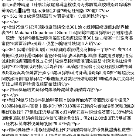
涓湅瓒冲崝瀹ｄ綀锛岀敵鑺遍爯鍌欓殜涓诲弗鑼冨織姣呭洜鎿婃墦杈
辩降銆佸▉鑴呰鍒ゅ摗锛岀璩?骞达紝缃版20钀€?/p>
<p> 361 瀹ｄ綀鑸囧嵃灏煎お闄界櫨璨ㄩ仈鎴愬悎浣?/p>
<p> </p>
<p>8鏈?5鏃ワ紝涓湅楂旇偛鍝佺墝361 瀹ｄ綀鑸囧嵃灏煎お闄界櫨
璨?PT Matahari Department Store Tbk)閬旀垚鍚堜綔锛屽お闄界櫨璨
ㄧ殑瀵﹂珨鍟嗗簵鍜岀窔涓婂晢鍩庡皣鎴愮偤361 鍦ㄥ嵃搴﹀凹瑗夸簽
甯傚牬鑼冨湇鍏х殑鐛ㄥ偄鐢㈠搧缍撻姺娓犻亾銆?/p>
<p>361 闆嗗湗鍩疯钁ｄ簨鍏肩附瑁佷竵浼嶈櫉琛ㄧず锛?61 寰?014
骞撮枊濮嬩綀灞€娴峰甯傚牬锛屾娆¤垏鍗板凹澶櫧鐧捐波鐨勫悎浣
滅劇鐤戝皣閫蹭竴姝ュ公鍔╂垜鍊戞帹鍕曞湅闅涘競鍫寸殑浣堝眬銆備
綔鐐?018骞撮泤鍔犻仈浜為亱鏈冮珮绱氬悎浣滃ぅ浼达紝鎴戝€戝笇鏈
涘€熷姪浜為亱鏈冨拰姝ゆ鍚堜綔锛屾洿濂藉湴鎶婂涓€搴︾啽鎰涚殑
閬嬪嫊绮剧鍌抽仦绲︾暥鍦颁汉姘戯紝铏熷彫鏇村骞磋紩浜哄叏鎯呮
姇鍏ヨ嚜宸辩啽鎰涚殑閬嬪嫊銆?/p>
<p> 鎺㈣矾鑰呬笂鍗婂勾鍑堝埄鍚屾瘮涓嬫粦7鎴?/p>
<p> </p>
<p>8鏈?4鏃ワ紝鎺㈣矾鑰呮帶鑲￠泦鍦樿偂浠芥湁闄愬叕鍙哥櫦浣?
018骞村崐骞村害鍫卞憡椤ず锛?018骞翠笂鍗婂勾锛屾帰璺€呭鐝剧
嚐妤敹鍏?.77鍎勫厓浜烘皯骞ｏ紝杓冧笂骞村悓鏈熶笅闄?1.38%锛涘
鐝炬灞柤涓婂競鍏徃鑲℃澅鍑堝埄娼ょ偤2412.08钀厓浜烘皯骞
ｏ紝杓冧笂骞村悓鏈熶笅闄?9.47%銆?/p>
<p>鎺㈣矾鑰呰〃绀猴紝灏嶆柤妤妇涓嬫粦锛屼富瑕佹槸鐢辨柤鏃呰
鏈嶅嫏涓湅闅涙绁ㄦキ鍕欑殑澶у箙娓涘皯灏庤嚧鐕熸敹涓嬮檷锛涜