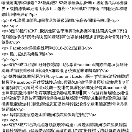
嵃灏肩浘锛堢磩鍚?.35鍎勮嚦2.82鍎勫厓浜烘皯骞ｏ級銆傜浜屾棩璩
界▼绲愭潫寰岋紝涓湅浠ｈ〃鍦樹互15閲戙€?2閵€銆?閵咃紝鍒楅噾
鐗屾棣栦綅銆?/p>
<p> KPL璨撶鎴愮Щ鍕曢浕绔跺彶涓婇浣嶄簽閬嬬伀鐐墜</p>
<p> </p>
<p>8鏈?8鏃ワ紝KPL鐝惧焦閬告墜璨撶鎿斾换闆呭姞閬旂伀鐐墜銆
傞€欐槸棣栧€嬪弮鍔犱簽閬嬫渻鐏偓鍌抽仦鐨勭Щ鍕曢浕绔惰伔妤伕
鎵嬨€?/p>
<p> Facebook鐛插緱姝愬啝2018-2021璩藉</p>
<p> 鍦ㄦ媺缇庤綁鎾瑠</p>
<p> </p>
<p>8鏈?6鏃ユ秷鎭紝姝愯冻鑱浣堣垏Facebook閬旀垚鍚堜綔锛屽
緦鑰呭皣鐛插緱鏈締涓夊€嬭辰瀛ｇ殑姝愬啝鐗堟瑠銆?/p>
<p>姝愯冻鑱嚐閵风附鐩uy-Laurent Epstein琛ㄧず锛氣€滄垜鍊戝緢
楂樿垐Facebook鍔犲叆姝愯冻鑱偄鏃忥紝鎴愮偤濯掗珨鍚堜綔澶ヤ即
銆備綔鐐哄叏鐞冩渶澶х殑鍦ㄧ窔绀句氦濯掗珨骞宠嚭锛孎acebook灏
囩⒑淇濆皪涓栫晫涓婃渶瀵岀洓鍚嶇殑淇辨▊閮ㄨ伅璩藉厤璨绘挱鍑恒
€傛垜鍊戞湡寰呰憲閫欎竴鏂扮殑鍚堜綔澶ヤ即闂滅郴鐨勫暉鍕曪紝閫
欏皣纰轰繚鏇村鐨勫壍鎰忎互鍙婅垏鐣跺湴鐞冭糠淇濇寔瀵嗗垏浜掑
嫊銆傗€?/p>
<p> 鍏嬬緟鍦颁簽鑸囦腑鍦嬭冻鍗旈仈鎴愬悎浣?/p>
<p> </p>
<p>8鏈?3鏃ワ紝鍏嬬緟鍦颁簽瓒冲崝瀹ｄ綀鑸囦腑鍦嬭冻鍗旈仈鎴愮
灜鍚堜綔锛岄洐鏂瑰悎浣滃収瀹瑰寘鎷悆鍝″拰鏁欑反鐨勪氦鎻涘煿椁