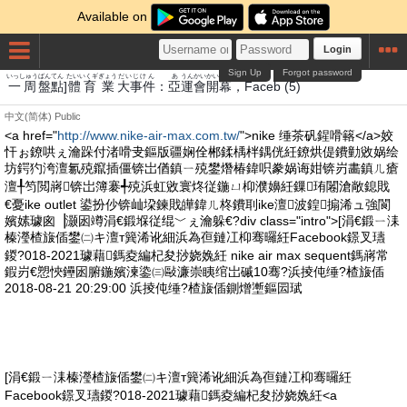
Available on
Login
Sign Up
Forgot password
いっしゅう
ばん
てん
たいいくギ
ぎょう
だいじけん
あ
うん
かい
かいまく
一周
盤
點
]
體育
業
大事件
：
亞
運
會
開幕
，Faceb (5)
中文(简体)
Public
<a href="
http://www.nike-air-max.com.tw/
">nike 缍茶矾鍟嗗簵</a>姣
忓ぉ鐐哄ぇ瀹跺付渚嗗叏鏂版疆娴佺郴鍒楀柈鍝侊紝鐐烘偍鐨勭敓娲绘
坊鍔犳洿澶氱殑鑹插僵锛岀偤鎮ㄧ殑鐢熸椿鍏呮豢娲诲姏锛岃畵鎮ㄦ瘡
澶╀笉閲嶈锛岀簿褰╃殑浜虹敓寰炵従鍦ㄩ枊濮嬶紝鏁珛闂滄敞鎴戝
€憂ike outlet 鍙扮仯锛屾垜鍊戝皣鍏ㄦ柊鐨刵ike澶波鍠搧浠ュ強閬
嬪嫊璩囪▕灏囦竴涓€鍛堢従绲﹀ぇ瀹躲€?div class="intro">[涓€鍛ㄧ洡
榛瀅楂旇偛鐢㈡キ澶т簨浠讹細浜為亱鏈冮枊骞曪紝Facebook鐛叉瓙
鍐?018-2021璩藉鎷夌編杞夋挱娆婏紝 nike air max sequent鎷嶈常
鍜岃€愬悏鑸囦腑鍦嬪湅鍌㈢敺濂崇眱绾岀磩10骞?浜掕伅缍?楂旇偛
2018-08-21 20:29:00 浜掕伅缍?楂旇偛鍘熷壍鏂囩珷
[涓€鍛ㄧ洡榛瀅楂旇偛鐢㈡キ澶т簨浠讹細浜為亱鏈冮枊骞曪紝
Facebook鐛叉瓙鍐?018-2021璩藉鎷夌編杞夋挱娆婏紝<a