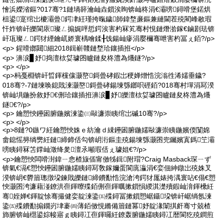
懀浜嬫渻鏂?017骞?1鏈堝簳瀹屾垚鎻涘眴锛屾柊涓€灞嗙鐞嗗堡鍩烘
柤鍙寔绾岀櫦灞曡鍔冿紝瑾挎暣鐬師鍏堥亷鏂兼縺閫茬殑閵峰敭瑕
忓妰锛屽皪閬庡璨ㄥ搧娓呯悊鍔涘害杓冧笂骞村悓鏈熸湁鎵€鏀剧珐锛
屽瓨璨ㄥ鍔犲緸鑰屼娇寰楀噲鍒╂饯鍚屾瘮涓嬮檷骞呭害杓冨ぇ銆?/p>
<p> 鍟嗗嫏閮細2018鍓嶄竷鏈堥珨鑲插拰</p>
<p> 濞涙▊妤捣澶栨姇璩囨矑鏈夋柊澧為爡鐩?/p>
<p> </p>
<p>杩戞棩锛屽晢鍕欓儴灏嶅鎶曡硣鍜岀稉婵熷悎浣滃徃浠嬬垂鐬?
018骞?-7鏈堜唤鎴戝湅灏嶅鎶曡硣鍚堜綔鎯呮硜銆?018骞村墠涓冩湀
锛屾埧鍦扮敘妤€侀珨鑲插拰濞涙▊妤皪澶栨姇璩囨矑鏈夋柊澧為爡
鐩€?/p>
<p> 鑰愬悏鑸囦腑鍦嬪湅鍌㈢敺濂崇眱绾岀磩10骞?/p>
<p> </p>
<p>8鏈?0鏃ワ紝鑰愬悏姝ｅ紡瀹ｄ綀鑸囦腑鍦嬬敺濂崇眱鍦嬪偄闅婂
畬鎴愮簩绱勶紝鏈締鍗佸勾锛岄洐鏂圭殑鍚堜綔灏囨兜钃嬪寘鎷笁灞
嗙眱鐞冧笘鐣屾澂绛夎澶氶噸瑕佸ぇ璩姐€?/p>
<p>鑰愬悏闆嗗湗鍏ㄧ悆楂旇偛甯傚牬鍓附瑁?Craig Masback琛ㄧず
锛氣€滆€愬悏鑸囦腑鍦嬬眱鐞冩敎鎵嬭蛋閬庣灜涓€娈佃紳鐓岀殑姝叉
湀锛岄€欎篃璁撴垜鍊戝皪鏈締鐨勫悎浣滄洿鍔犲厖婊挎湡寰呫€傝€愬
悏灏囨洿濂藉湴鐐洪亱鍕曢殜銆侀亱鍕曞摗鎻愪緵淇濋殰鍜屾湇鍕欙紝
骞姪婵€鍕靛悇骞撮健娈靛湅鍌㈤殜鐞冨摗鎻愬崌鑷垜锛屽崌绱氬湅
鍌㈤殜鐨勫搧鐗岃垏褰㈣薄銆傚悓鏅備篃鏈冪妤靛湪闈掑皯骞寸兢楂
斾腑锛屾櫘鍙婃帹寤ｇ眱鐞冮亱鍕曪紝鐐轰腑鍦嬬眱鐞冮暦閬犵殑鐧煎