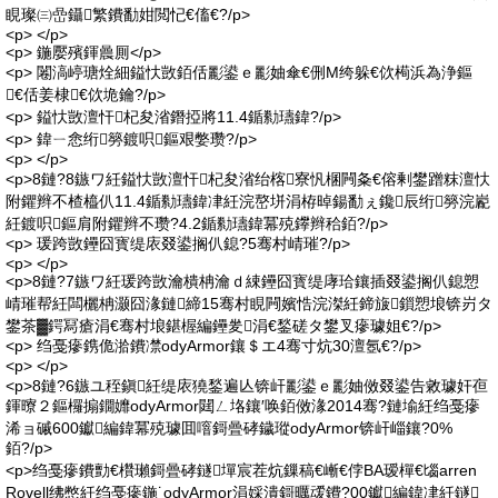
睍璨㈢嵒鑷繁鐨勫姏閲忋€傗€?/p>
<p> </p>
<p> 鍦嬮殯鍕曟厠</p>
<p> 闂滈嵉瑭烇細鎰忕敳銆佸彲鍙ｅ彲妯傘€侀Μ绔躲€佽槆浜為浄鏂
€佸姜棣€佽垝鑰?/p>
<p> 鎰忕敳澶忓杞夋渻鐕掗將11.4鍎勬瓙鍏?/p>
<p> 鍏ㄧ悆绗簩鍍呮鏂艰嫳瓒?/p>
<p> </p>
<p>8鏈?8鏃ワ紝鎰忕敳澶忓杞夋渻绐楁寮忛棞闁夈€傛剰鐢蹭粖澶忕
附鑺辫不楂橀仈11.4鍎勬瓙鍏冿紝浣嶅垪涓栫晫鍚勫ぇ鑱辰绗簩浣嶏
紝鍍呮鏂肩附鑺辫不瓒?4.2鍎勬瓙鍏冪殑鑻辫秴銆?/p>
<p> 瑗跨敳鑸囧寳缇庡叕鍙搁仈鎴?5骞村崝璀?/p>
<p> </p>
<p>8鏈?7鏃ワ紝瑗跨敳瀹樻柟瀹ｄ綀鑸囧寳缇庨珨鑲插叕鍙搁仈鎴愬
崝璀帮紝闆欐柟灏囧湪鏈締15骞村睍闁嬪悎浣滐紝鍗旇鎻愬埌锛岃タ
鐢茶▓鍔冩瘡涓€骞村埌鍖楃編鑸夎涓€鍫磋タ鐢叉瘮璩姐€?/p>
<p> 绉戞瘮鎸佹湁鐨凚odyArmor鑲＄エ4骞寸炕30澶氬€?/p>
<p> </p>
<p>8鏈?6鏃ユ秷鎭紝缇庡獟鍫遍亾锛屽彲鍙ｅ彲妯傚叕鍙告敹璩奸亱
鍕曢２鏂欏搧鐗孊odyArmor閮ㄥ垎鑲′唤銆傚湪2014骞?鏈堬紝绉戞瘮
浠ョ磩600钀編鍏冪殑璩囬噾鎶曡硣鐬瑽odyArmor锛屽崰鑲?0%
銆?/p>
<p>绉戞瘮鐨勯€欑瓎鎶曡硣鐩墠宸茬炕鏁稿€嶃€侼BA瑷樿€匘arren
Rovell绋憋紝绉戞瘮鍦˙odyArmor涓婇潰鎶曞叆鐨?00钀編鍏冿紝鐩