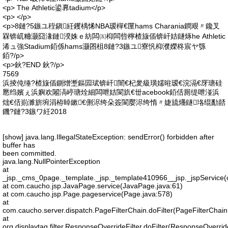
<p> The Athletic鍙奡tadium</p>
<p> </p>
<p>8鏈?5鏃ユ秷鎭紝钁楀悕NBA瑷樿€匰hams Charania鐧艰〃鑱叉
槑锛屼粬灏囧湪鏈湀姝ｅ紡闆㈤枊闆呰檸楂旇偛锛屽姞鐩烼he Athletic
浠ュ強Stadium銆係hams灏囨柤8鏈?3鏃ユ寮忛枊濮嬫柊宸ヤ綔
銆?/p>
<p>鈥?END 鈥?/p>
7569
浜掕伅缍?楂旇偛鍘熷壍鏂囩珷锛屽闇€杞夎級璜嬬暀瑷€浣滆€厊瑭硅
憠绉嬪ぇ浜嬩欢闂滈嵉瑭烇細闆呭姞閬斻€丗acebook銆佸厠缇呭湴浜
炪€佸崱濉旂埦涓栫晫鏉€侀浕绔朵簽閬嬮浕绔惰〃婕旈爡鐩垎绲勫嚭
鐖?鏈?3鏃ワ紝2018
[show] java.lang.IllegalStateException: sendError() forbidden after
buffer has
been committed.
java.lang.NullPointerException
at
_jsp._cms_0page._template._jsp._template410966__jsp._jspService(
at com.caucho.jsp.JavaPage.service(JavaPage.java:61)
at com.caucho.jsp.Page.pageservice(Page.java:578)
at
com.caucho.server.dispatch.PageFilterChain.doFilter(PageFilterChain
at
org.displaytag.filter.ResponseOverrideFilter.doFilter(ResponseOverride