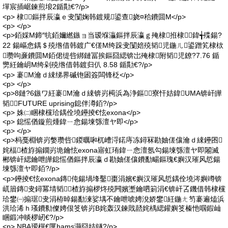
墠宸插崌鍊煎埌2鍎勩€?/p>
<p> 棣鏂拌辰瀛ｅ叏闅婅韩鍍规鍙查娆¤秴鐨囬Μ</p>
<p> </p>
<p>銆婇Μ鍗″牨銆嬭繎鏃ョ当瑷堢灜鏂拌辰瀛ｇ殗棣拰棣鍏╅殜鍚?
22 鍚嶇悆鍝＄殑绺借韩鍍广€傞Μ绔跺叏闅婄殑韬児鍦ㄦ鍙蹭笂棣栨
瓒呴亷鐨囬Μ銆侰缇呰綁鏈冨挨鏂囧緦锛岀殗棣附韬児鐐?7.76 鍎
勶紝鑰岄Μ绔剁殑绺借韩鍍归仈 8.58 鍎勩€?/p>
<p> 褰Μ瀹ｄ綀绨界磩铇囦簽闆锋柉</p>
<p> </p>
<p>8鏈?6鏃ワ紝褰Μ瀹ｄ綀锛岃槆浜為浄鏂寮忓姞鍏UMA锛屽皣
韬┛FUTURE uprising鎴伴澊銆?/p>
<p> 姝㈡睏棣欓珨鍝佺墝鑸掕€怰exona</p>
<p> 鎴愮偤鏇煎煄鍏ㄧ悆鍚堜綔澶ヤ即</p>
<p> </p>
<p>杩戞棩锛岃嫳瓒呰鍐曞啝杌嶆浖鍩庤冻鐞冧勘妯傞儴瀹ｄ綀鑸囨
姹楅楂斿搧鐗岃垝鑰怰exona寤虹珛鍏ㄧ悆澶氬勾鍚堜綔澶ヤ即闂滅
郴锛屽緦鑰呭皣鎴愮偤鏂拌辰瀛ｄ勘妯傞儴鐨勫畼鏂瑰€嬩汉璀风悊鍚
堜綔澶ヤ即銆?/p>
<p>鑸掕€怰exona鏄伅鍚堝埄鑿棗涓嬪€嬩汉璀风悊鍝佺墝涔嬩竴锛
屼篃鏄叏鐞冪埥韬楂斿搧椤炵殑闁嬪壍鑰呬箣涓€锛屽叾鐖借韩棣欓
珨鐢㈠搧琚叏涓栫晫鍚勫湅娑堣不鑰呭唬娉涗娇鐢紝鍦ㄤ笉褰遍熆浜
洪珨浠ｈ瑵鐨勬儏娉佷笅锛岃В姹轰汉鍊戝嚭姹楀緦鑵嬩笅榛忚啯鍜屾
睏鍛冲晱椤屻€?/p>
<p> NBA瑷樿€匰hams灏囧姞鐩?/p>