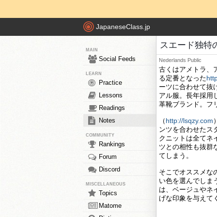
JapaneseClass.jp
スエード独特
MAIN
Social Feeds
Nederlands
Public
古くはアメトラ、
LEARN
る定番となった
htt
Practice
ーツに合わせて抜
Lessons
アル服。長年採用
革靴ブランド。フ
Readings
Notes
（
http://lsqzy.com
ンツを合わせたス
COMMUNITY
クニットは全てネ
Rankings
ツとの相性も抜群
てしまう。
Forum
Discord
そこでオススメな
い色を選んでしま
MISCELLANEOUS
は、ベージュやネ
Topics
げな印象を与えて
Matome