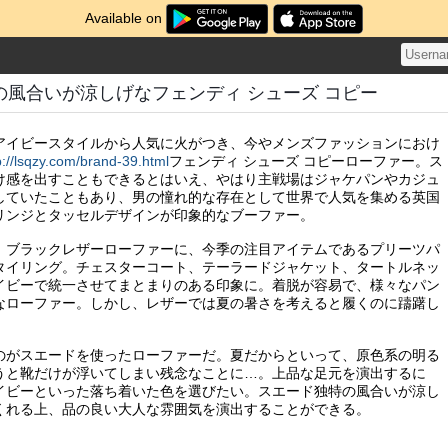
Available on
の風合いが涼しげなフェンディ シューズ コピー
アイビースタイルから人気に火がつき、今やメンズファッションにおけ
p://lsqzy.com/brand-39.html
フェンディ シューズ コピーローファー。ス
け感を出すこともできるとはいえ、やはり主戦場はジャケパンやカジュ
していたこともあり、男の憧れ的な存在として世界で人気を集める英国
リンジとタッセルデザインが印象的なブーファー。
）ブラックレザーローファーに、今季の注目アイテムであるプリーツパ
タイリング。チェスターコート、テーラードジャケット、タートルネッ
イビーで統一させてまとまりのある印象に。着脱が容易で、様々なパン
なローファー。しかし、レザーでは夏の暑さを考えると履くのに躊躇し
のがスエードを使ったローファーだ。夏だからといって、原色系の明る
うと靴だけが浮いてしまい残念なことに…。上品な足元を演出するに
イビーといった落ち着いた色を選びたい。スエード独特の風合いが涼し
くれる上、品の良い大人な雰囲気を演出することができる。