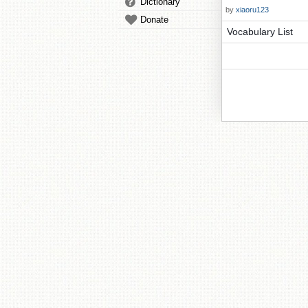
Dictionary
by
xiaoru123
Donate
Vocabulary List