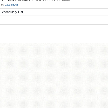
by
saland5208
Vocabulary List