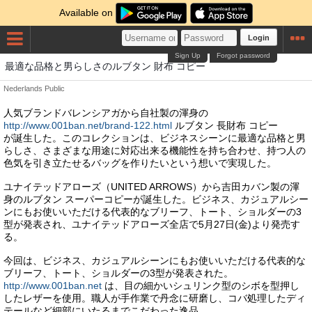
Available on
Login
Sign Up
Forgot password
最適な品格と男らしさのルブタン 財布 コピー
Nederlands
Public
人気ブランドバレンシアガから自社製の渾身の
http://www.001ban.net/brand-122.html
ルブタン 長財布 コピー
が誕生した。このコレクションは、ビジネスシーンに最適な品格と男
らしさ、さまざまな用途に対応出来る機能性を持ち合わせ、持つ人の
色気を引き立たせるバッグを作りたいという想いで実現した。
ユナイテッドアローズ（UNITED ARROWS）から吉田カバン製の渾
身のルブタン スーパーコピーが誕生した。ビジネス、カジュアルシー
ンにもお使いいただける代表的なブリーフ、トート、ショルダーの3
型が発表され、ユナイテッドアローズ全店で5月27日(金)より発売す
る。
今回は、ビジネス、カジュアルシーンにもお使いいただける代表的な
ブリーフ、トート、ショルダーの3型が発表された。
http://www.001ban.net
は、目の細かいシュリンク型のシボを型押し
したレザーを使用。職人が手作業で丹念に研磨し、コバ処理したディ
テールなど細部にいたるまでこだわった逸品。