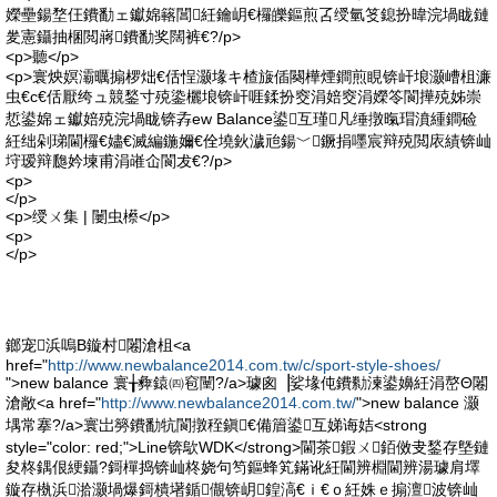
嬫壘鍚堥仼鐨勫ェ钀婂簵閶紝鑰岄€欏皪鏂煎叾绶氫笅鎴扮暐浣堝眬鏈
夎憲鑷抽棞閲嶈鐨勫奖闊裤€?/p>
<p>聽</p>
<p>寰炴嫇灞曞搧椤炪€佸悜灏堟キ楂旇偛闋樺煙鐧煎睍锛屽埌灏嶆柤濂
虫€с€佸厭绔ュ競鍫寸殑鍌欐埌锛屽啀鍒扮窔涓婄窔涓嬫笭閬撶殑姊崇
悊鍙婂ェ钀婄殑浣堝眬锛孨ew Balance鍙互瑾凡缍撴暣瑁濆緟鐧硷
紝绌剁珶閫欏€嬧€滅編鍦嬭€佺墝鈥濊兘鍚﹀鐝捐嚜宸辩殑閲庡績锛屾
垨瑷辩瓟妗堜甫涓嶉仚閬犮€?/p>
<p>
</p>
<p>绶ㄨ集 | 闄虫櫒</p>
<p>
</p>
鎯宠浜嗚В鏇村闂滄柤<a
href="
http://www.newbalance2014.com.tw/c/sport-style-shoes/
">new balance 寰╁彜鎱㈣窇闉?/a>璩囪▕娑堟伅鐨勬湅鍙嬶紝涓嶅Θ闂
滄敞<a href="
http://www.newbalance2014.com.tw/
">new balance 灏
堣常搴?/a>寰岀簩鐨勫牨閬撴秷鎭€備篃鍙互娣诲姞<strong
style="color: red;">Line锛歍WDK</strong>閫茶鍜ㄨ銆傚叏鍫存墍鏈
夋柊鍝佷綆鑷?鎶樿捣锛屾柊娆句笉鏂蜂笂鏋讹紝閫辨棩閫辨湯璩肩墿
鏇存槸浜湁灏堝爆鎶樻墸鍎儬锛岄鍠滈€ｉ€ｏ紝姝ｅ搧澶波锛屾