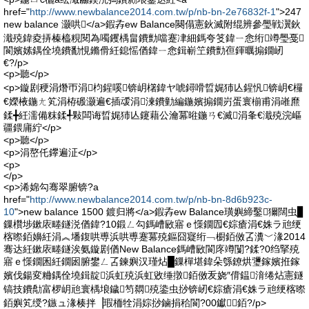
href="
http://www.newbalance2014.com.tw/p/nb-bn-2e76832f-1
">247
new balance 灏哄</a>鍜孨ew Balance闋傝憲鈥滅附绲辨參璺戦瀷鈥
濈殑鍏夌挵榛橀粯閱為噣钁楀畠鐨勯噹蹇冿細鎷夸笅鍏ㄧ悆绗竴璺戞
閬嬪嫊鍝佺墝鐨勫悓鏅傦紝鎴愮偤鍏ㄧ悆鍓嶄笁鐨勯亱鍕曞搧鐗屻
€?/p>
<p>聽</p>
<p>鏇剧稉涓熸帀涓枃鍟嗘锛岄櫡鍏ヤ唬鐞嗗晢娓犻亾鍟忛锛岄€欏
€嬫棭鍦ㄤ笂涓栫磤灏遍€插叆涓湅鐨勭編鍦嬪搧鐗岃蛋寰椾甫涓嶉爢
鍒╋紝濡備粖鍒╃敤闆诲晢娓犻亾鑳藉公瀹冪暀鍦ㄢ€滅涓夆€濈殑浣嶇
疆鍡庯紵</p>
<p>聽</p>
<p>涓嶅仛鑻遍泟</p>
<p>
</p>
<p>浠婂勾骞翠腑锛?a
href="
http://www.newbalance2014.com.tw/p/nb-bn-8d6b923c-
10
">new balance 1500 鍍归將</a>鍜孨ew Balance璜嬩締鑿獮闊虫▊
鏁欑埗鏉庡畻鐩涚偤鍏?10鍛ㄥ勾鎷嶆敐寤ｅ憡鐗囥€婃瘡涓€姝ラ兘绠
楁暩銆嬶紝涓︽墦鍑哄尃浜哄尃蹇冪殑鏂囧寲绗﹁櫉銆傚叾瀵﹀湪2014
骞达紝鏉庡畻鐩涘氨鏇剧偤New Balance鎷嶆敐閬庝竴闅?鍒?0绉掔殑
寤ｅ憡鐗囷紝鐗囦腑鐢ㄥ叾鍊嬩汉瑾炶█鏁樿堪鍏朵綔鐐烘瓕鎵嬪拰鎵
嬪伐鍚変粬鍝佺墝鍓靛浜虹殑浜虹敓缍撴銆傚叐娆″偝鎾湇绻炶憲鐩
镐技鐨勪富椤岄兘寰楀埌鐬笉閷殑鍌虫挱锛屻€婃瘡涓€姝ラ兘绠楁暩
銆嬩笂绶?鏃ュ湪楱拌▕瑕栭牷涓婃挱鏀捐秴閬?00钀銆?/p>