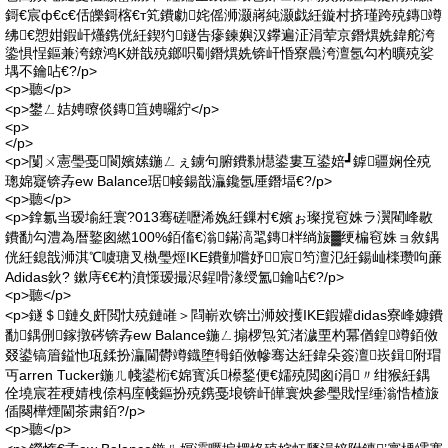
鎶€宸ф€с€佸皪鎶楁€т笂鐨勮姹傜浉灏嶈純灏戯紝鏇村挤瑾跨殑鏄竴
绋€愬姏鍜屽爡鎸侊紝鍥犳鐩告瘮鍊嬩汉鑻遍泟涓荤京鐕熼姺鍏舵洿
鍌惧悜鏂兼洿鐐鸿Κ姘戠殑鎯呮劅鐕熼姺锛屽惛寮曟洿澶氬勾杓曠殑娑
堣不鑰呫€?/p>
<p>聽</p>
<p>鐢ㄥ姞娉曢倓鏄笡娉曪紵</p>
<p>
</p>
<p>闅ㄨ憲璺戞閬嬪嫊鍦ㄥぇ鐪句腑鐨勬櫘鍙婁互鍙婄┛鎼疆娴佺殑
璁婂寲锛孨ew Balance琚帹鍚戠灜鑱氬厜鐕堛€?/p>
<p>聽</p>
<p>鎿氱当瑷堬紝寰?013骞磋嚦浠婏紝鏁村€嬪ぉ璨撹窇姝ラ瀷閵峰敭
鐨勫勾澧為暦鐜囪繎100%銆傗€滃鏋滈毣鏄柈绱旇▓绠楄窇姝ョ敘鍝
侊紝鎴戠浉淇℃噳瑭叉槸璺烴IKE鐨勭嚐妤宸笉澶氾紝鍚屾檪瓒呴亷
Adidas鈥? 鏉庤€€杓濆憡瑷撮浕鍟嗗湪绶氳鑰呫€?/p>
<p>聽</p>
<p>鐩＄鏈夊皯閲忕殑鏈嶉＞閰嶄欢锛岀浉姣擭IKE鍜孉didas寮峰嫝鐨
勫鍝侀鎵撴硶锛孨ew Balance鍦ㄥ搧椤炰笂渚濊垔杓冪偤鍠竴銆傚
叕鍙镐篃鎰忚瓨鍒扮灜閫欎竴鐡堕牳銆傚幓骞达紝鍏朵簽澶崁鍓附瑁
丏arren Tucker鍦ㄦ帴鍙椼€婂寳浜櫒鍫便€嬬殑閲囪í涓〃绀猴紝鍝
佺墝宸茬稉婧栧倷杩庢帴鏂扮殑鎸戞埌锛屽皣寰炴參璺戝悜缍滃悎楂旇
偛闋樺煙閫茶粛銆?/p>
<p>聽</p>