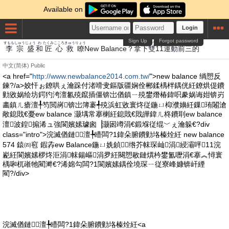
Available on
Login
Sign Up
Forgot password
すもも
しゅう
じょう
わ
たくみ
こころ
きゅう
りょう
だ
した
そう
うんどう
まえ
さん
てき
李
宗
盛
和
匠
心
救
瞭
New Balance？
拿
下
雙
11
運動
前
三
的
中文(简体)
Public
<a href="
http://www.newbalance2014.com.tw/
">new balance 绱愬反
鍊?/a>姣忓ぉ鐐哄ぇ瀹跺付渚嗗叏鏂版疆娴佺郴鍒楀柈鍝侊紝鐐烘偍鐨
勭敓娲绘坊鍔犳洿澶氱殑鑹插僵锛岀偤鎮ㄧ殑鐢熸椿鍏呮豢娲诲姏锛岃
畵鎮ㄦ瘡澶╀笉閲嶈锛岀簿褰╃殑浜虹敓寰炵従鍦ㄩ枊濮嬶紝鏁珛闂滄
敞鎴戝€憂ew balance 灏堣常搴楋紝鎴戝€戝皣鍏ㄦ柊鐨刵ew balance
澶波鍠搧浠ュ強閬嬪嫊璩囪▕灏囦竴涓€鍛堢従绲﹀ぇ瀹躲€?div
class="intro">浣滅偤鏈澶╄矒闆?1鍏朵腑鐨勭垎榛烇紝 new balance
574 鎱㈣窇 鍜孨ew Balance鍦ㄩ姺鍞绺芥帓琛屾涓綅灞呯11浣
嶏紝閬嬪嫊椤炵洰涓帓鍚嶇涓夛紝闋愬敭鏈熼枔鐢氳嚦涓€搴︽憳寰
楀啝杌嶉牠閵溿€?浠婂勾闆?1閬嬪嫊鍝佺墝琛ㄧ従寮峰嫝锛屽緸
閵?/div>
浣滅偤鏈澶╄矒闆?1鍏朵腑鐨勭垎榛烇紝<a