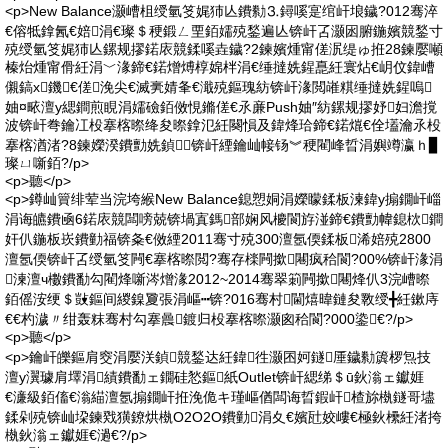
<p>New Balance灏嶆柤绶氫笅娓犻亾鐨勬⒊鐞嗘寔绾屽埌鐬?012骞淬
€傛牴鎿氥€婄涓€璨＄稉鍛ㄥ垔銆嬬殑鍫遍亾锛屽叾灏囦腑鍦嬪競鍫寸
殑绶氫笅娓犻亾鏍规摎鍩庡競鍒嗘垚鐬?2鍊嬪煄甯傞泦缇ゅ拰28鍊嬮噸
榛炲煄甯傦紝涓﹀湪鍗€鍩熷煿椁婂柈涓€缍撻姺鍟嗭紝寰炶€岄伩鍏嶆
儭鎬х鐖€傞浼尖€滅亴婧夆€濈殑鏂瑰紡锛屽湪閲嶉粸缍撻姺鍟嗚
妯¤畩澶у緦鐧煎睍涓嬬礆銆傚悓鏅傞€氶亷Push妯″紡鏍规摎妤妇澹撹
波锛屽弮鑰冮杸搴楁暩绛夋暩鎿氾紝闋愪及鍏烽珨鍗€鍩熴€佺壒瀹氶杸
搴楁湭渚?8鍊嬫湀鐨勯姺鍞锛屽緸鑰屾帹钖︾稉閵峰晢涓嬩竴瀛ｈ▊
璨ㄩ噺銆?/p>
<p>聽</p>
<p>鐏屾簤绯荤当浣垮緱New Balance鎴愬姛涓嬫矇鍒板湅鍏у搧鐗屽崰
涓诲皫鐨凾6鍩庡競闆嗙兢锛堝寘鎷部娴风櫦閬斿湴鍗€鐨勯幃鎴栨鐧
奸仈鍦板崁鐨勭福锛夈€傚緸2011骞寸殑300澶氬偄鍒板浠婄殑2800
澶氬偄锛屽叾绶氫笅闁€搴楁暩閲?骞存檪闁撳闀疯秴閬?00%锛屽湪涓
湅澶ч櫢鐨勫勾閵烽噺涔熷湪2012~2014骞翠箣闁撳闀烽仈3浣嶆暩
銆傜洝绠＄敱鏂间緵鎳夐張涓嶇┅锛?016骞村閫熺暐鏈夋斁绶╋紝鏉庤
€€杓濊〃绀轰粖骞村勾搴曟鍍归杸搴楁暩灏囪秴閬?000鍌€?/p>
<p>聽</p>
<p>鑰屽皪鏂肩窔涓嬮浂鍞競鍫达紝鍏徃灏囨妸鐩厜鐬勬簴椤炰技
澶у瀷璩肩墿涓績鐨勫ェ鐗硅悐鏂紙Outlet锛屽緦绨＄ū鈥滃ェ钀娾
€濓級銆傗€滃緢澶氬搧鐗屽拰浼佹キ瑾嶇偤闆诲晢鍜屽楂旀槸鐩哥壗
鍒剁殑锛屾垜鍊戣獚鐐烘槸O2O2O鐨勭涓夊€嬪瓧姣嶁€極鈥欙紝渚挎
槸鈥滃ェ钀娾€濄€?/p>