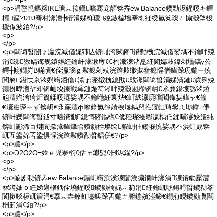
<p>涓嶅悓鏂糔IKE瑭︽按鑷嚐骞宠嚭锛孨ew Balance鐨勯浕鍟嗘キ鍕
欏鏂?010骞村湪澶╄矒涓婇枊瑷殑鏃楄墻搴楋紝绶氫笂璨ㄥ搧灏堥杸
瑷傝波銆?/p>
<p>
</p>
<p>闆诲晢闄ょ灜浣滅偤娓犻亾锛屾洿閲嶈鐨勬槸浣滅偤娑堣不鑰呯殑
涓€绋敓娲诲舰鎱嬶紝鑰屽湪鏉庤€€杓濈湅渚嗭紝閬嬬敤鍏剁壒鎬у公
鍔╁搧鐗岃В鏋愩€佺灜瑙ｇ敤鎴剁殑浣跨敤缈掓叄鎴愮偤鍏跺瓨鍦ㄧ殑
閲嶈鎰忕京涔嬩竴銆傗€滃ぉ璨撴槸鎴戝€戝湪闆诲晢涓婇潰鏈€濂界殑
鎴扮暐澶ヤ即锛屾垜鍊戦爯鏈熶笉涔呯殑灏囦締锛岄€氶亷鍚堜綔涔熻
兘澶犳洿绮炬簴鍒嗘瀽娑堣不鑰咃紝寰炶€屽紩灏庣嚐閵锋姇鍏ャ€傗
€濅粬琛ㄧず锛岄€氶亷澶ф暩鎿氱簿婧栧垎鏋愬拰寤虹珛鐢ㄦ埗鐣儚
锛屽皪闆诲晢鐩寸嚐鐨勫鎴惰硣鏂欍€佹秷璨绘暩瀛楀仛鍒嗘瀽姣旇純
锛屽彲浠ョ煡閬撳湪鍏烽珨鐨勬秷璨绘鍜岄仼鍚堢殑娑堣不浜虹兢锛
屼互鍙婂叾鍌惧悜浣跨敤鐨勫晢鍝併€?/p>
<p>聽</p>
<p>O2O2O=姝ｅ児搴椼€佸ェ钀娿€侀浕鍟?/p>
<p>
</p>
<p>鏇剧稉锛孨ew Balance鍚屼竴浜涘湅闅涘搧鐗屽湪涓湅鐨勮檿澧
冧竴妯ｏ紝娣遍櫡鍝佺墝鍟嗘鐨勬棆娓︿箣涓紝鑰屼唬鐞嗗晢鐨勬笭
閬撳晱椤屼篃涓€搴︽垚鐐虹壗鍒跺叾鍦ㄤ腑鍦嬪湴鍗€鐧煎睍鐨勬灧閹
栦箣涓€銆?/p>
<p>聽</p>