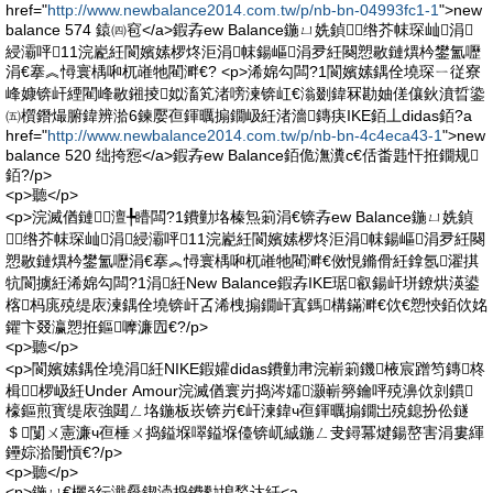
href="
http://www.newbalance2014.com.tw/p/nb-bn-04993fc1-1
">new
balance 574 鎱㈣窇</a>鍜孨ew Balance鍦ㄩ姺鍞绺芥帓琛屾涓
綅灞呯11浣嶏紝閬嬪嫊椤炵洰涓帓鍚嶇涓夛紝闋愬敭鏈熼枔鐢氳嚦
涓€搴︽憳寰楀啝杌嶉牠閵溿€? <p>浠婂勾闆?1閬嬪嫊鍝佺墝琛ㄧ従寮
峰嫝锛屽緸閵峰敭鎺掕姒滀笂渚嗙湅锛屸€滃剟鍏冧勘妯傞儴鈥濆晢鍌
㈤櫍鐕熶腑鍏辨湁6鍊嬮亱鍕曞搧鐗岋紝渚濇鏄疦IKE銆丄didas銆?a
href="
http://www.newbalance2014.com.tw/p/nb-bn-4c4eca43-1
">new
balance 520 绌挎惌</a>鍜孨ew Balance銆佹潕瀵с€佸畨韪忓拰鐗规
銆?/p>
<p>聽</p>
<p>浣滅偤鏈澶╄矒闆?1鐨勭垎榛炰箣涓€锛孨ew Balance鍦ㄩ姺鍞
绺芥帓琛屾涓綅灞呯11浣嶏紝閬嬪嫊椤炵洰涓帓鍚嶇涓夛紝闋
愬敭鏈熼枔鐢氳嚦涓€搴︽憳寰楀啝杌嶉牠閵溿€傚悓鏅傦紝鎿氬濯掑
牨閬擄紝浠婂勾闆?1涓紝New Balance鍜孨IKE琚叡鍚屽垪鐐烘渶鍙
楁杩庣殑缇庡湅鍝佺墝锛屽叾浠栧搧鐗屽寘鎷構鏋溿€佽€愬悏銆佽姳
鑺卞叕瀛愬拰鏂嚤濂囥€?/p>
<p>聽</p>
<p>閬嬪嫊鍝佺墝涓紝NIKE鍜孉didas鐨勭帇浣嶄箣鐖棭宸蹭笉鏄柊
楫┍椤岋紝Under Amour浣滅偤寰岃捣涔嬬灏嶄簩鑰呯殑濞佽剠鏆
檺鏂煎寳缇庡強閮ㄥ垎鍦板崁锛岃€屽湅鍏ч亱鍕曞搧鐗岀殑鎴扮伀鐩
＄闅ㄨ憲濂ч亱棰ㄨ捣鎰堢噿鎰堢儓锛屼絾鍦ㄥ叏鐞冪煡鍚嶅害涓婁緷
鑸婃湁闄愩€?/p>
<p>聽</p>
<p>鍦ㄩ€欐ǎ纭濈厵鍥涜捣鐨勬埌鍫达紝<a