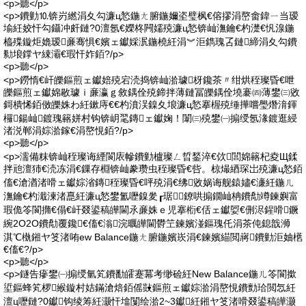
<p>聽</p>
<p>鐨勭⒑锛岃繎涓夊勾濂ц悐鍦ㄤ腑鍦嬭垐璧枫€傛摎涓嶅畬鍏ㄧ当瑷
堬紝姣忓勾鑷冲皯鏈?0澶氬€嬫柊闁嬬殑濂ц悐锛屾潕鑰€杓濋€忛湶鍦
橀殜鏇炬嫓瑷亷骞惧€嬪ェ钀婇泦鍦橈紝涓︾洰鐫瑰叾鏈締涓夊勾鐨
勬埌鐣ヤ綀灞€瑕忓妰銆?/p>
<p>聽</p>
<p>鐒惰€屽皪鏂煎ェ钀婄殑宕涜捣锛屾湁璩枒鑱茶〃绀烘秷璨昏€呭
皪鏂煎ェ钀婂敭璩ｉ亷瀛ｇ敘鍝佺殑鍗拌薄鏈冨皪鍝佺墝褰㈣薄鐢㈢敓
鎶樻悕銆傚皪姝わ紝鏉庤€€杓濆洖鎳夊埌濂ц悐搴楃殑缍撶嚐璺熸湇鍕
欏鍚屾鍍瑰簵姘村钩锛岄毣鏄ェ钀婅！闈㈢殑鐢㈠搧绶氬湪鍍逛綅
渚涚郸涓婃湁鎵€涓嶅悓銆?/p>
<p>聽</p>
<p>濡備粖锛屾秷璨诲緸閬庡幓鐨勭櫨璨ㄥ晢鍫淬€佽閭婂簵杞夌Щ鍒
拌兘澶犻€涜冻涓€鏁存棩锛屾豢瓒虫秷璨昏€呰。椋熶綇琛岀殑濂ц悐銆
傗€滄湭渚嗗ェ钀婃渻鏄秷璨昏€呯殑涓€绋敓娲诲舰鎱嬧€濓紝鍦ㄦ
潕鑰€杓濈湅渚嗭紝濂ц悐鐢氳嚦鎳夎┎琚鐐哄搧鐗屾柟鐨勪竴鍊嬩富
瑕佹笭閬撱€傝€屽叕鍙稿皣閫氶亷姝ｅ児搴椼€佸ェ钀娿€侀浕鍟嗗鐝
綩2O2O鐨勪覆鑱€傗€滃浣曞皣閫欎笁鍊嬪湴鏂瑰仛涓茶伅鎴戠浉
淇℃槸鎺ヤ笅渚哊ew Balance鍦ㄤ腑鍦嬪崁涓€鍊嬪緢閲嶈鐨勭洰妯欍
€傗€?/p>
<p>聽</p>
<p>鐩告瘮鐢㈠搧绶氫笂鐨勫皬蹇冪考缈硷紝New Balance鍦ㄦ笭閬撳
垽鏂蜂笂椤緱鏇村姞鏋滄焙銆傜敱鏂煎ェ钀婃湁涓嶅悓鐨勯珨閲忥紝
澶ц嚦鏈?0钀钩绫筹紝灏忓墖闅绘湁2~3钀紝鎺ヤ笅渚嗗叕鍙稿皣灏