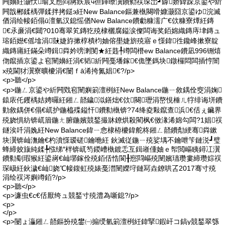
闁嬶紝灏忕瑜叉惌閰嶈紩宸ч亱鍕曢瀷鐨勬祦琛岀┛鎼娇鍏跺京鍙や紤
闁戠郴鍒楀彈鍒拌拷鎹э紝New Balance鏂兼槸闋嗗嫝灏囧京鍙ゆ浣滅
偤涓绘帹銆傝ū澶氫汉鎴愮偤New Balance鐨勮糠濡广€佽糠寮燂紝鏄
€氶亷涓€閮?010骞翠笂鏄犵殑棣欐腐鎰涙儏闆诲奖銆婂織鏄庤垏鏄ュ
瑢銆嬨€傜墖涓敱婕斿摗椁樻枃妯傛壆婕旂殑寤ｅ憡鍏徃鑱峰摗寮靛
織鏄庯紝鏋朵竴鍓粦妗嗙溂閺★紝韪╀竴闆橬ew Balance鐨凪996铏熺
伆鑹插京鍙よ窇闉嬶紝涓€韬紤闁戞墦鎵€佹墜鎷块鐓欏悶闆插悙闇
х殑閫犲瀷寮曠櫦涓€闄ｆā浠挎氮娼€?/p>
<p>聽</p>
<p>鍦ㄥ京鍙や紤闁戣窇闉嬩箣澶栵紝New Balance鍦ㄧ敘鍝佺窔涓婅
鎱庡仛钁楀姞娉曪紝鎺ㄥ嚭鐬泤鐥炪€佽闋瓑涓嶅悓棰ㄦ牸绯诲垪鐨
勭敘鍝併€傝€屼护鍦橀殜鎰忓鐨勬槸锛?74绛夌敤鑹查浜€佸ぇ鑶界
殑娆惧紡锛屼篃鍦ㄤ腑鍦嬪競鍫撮牀鐐烘殺閵枫€傚湪浠婂勾闆?1娼祦
鐩涘吀涓婏紝New Balance鍏ㄧ悆棣栫櫦鍏舵柊鎺ㄥ嚭鐨勪綆骞粦鏉
块瀷锛屾潕鑰€杓濆憡瑷磋鑰咃紝 鈥滅従鍦ㄧ殑娑堣不鑰呭笇鏈涚┛璧
蜂締姣旇純鍒╄惤绨″柈锛屼笉鍐嶆槸鍍忎互鍓嶉偅妯ｅ帤閲嶇眱鐞冮瀷
鐨勬劅瑕猴紝鍙嶈€屾墎鎵佺殑銆佸悎閬╂惌閰嶇殑闉嬪瓙瓒婁締瓒婃祦
琛岋紝鈥濊€屾娆℃帹鍑虹殑婊戞澘闉嬫垨鏈冩垚鐐哄叾2017骞寸殑
涓绘祦涔嬩竴銆?/p>
<p>聽</p>
<p>濂虫€с€佸厭绔ュ競鍫寸殑澧為噺鎴?/p>
<p>
</p>
<p>闄ょ灜鎺ㄥ嚭鏂扮殑鐢㈠搧绶氫箣澶栵紝鍏掔鍜屽コ鎬у競鍫翠綔