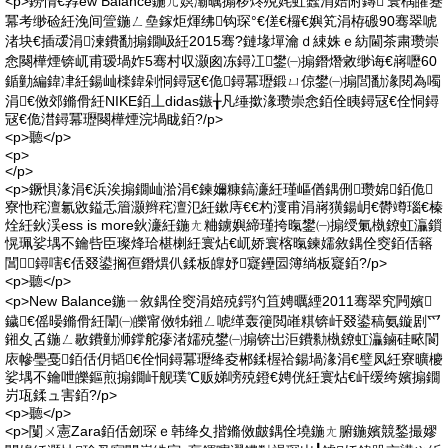
<p>鐒惰€孨ew Balance鍦ㄦ嫇灞曞搧椤炵殑姹虹瓥涓婄附鏄’寰楀皬蹇
冪考缈硷紝浼间箮鍦ㄥ皨鎵炬煇绋钩琛°€傞€欏€嬩笂涓栫磤90骞翠唬
渚块€插叆涓湅鐨勫搧鐗岋紝2015骞?鏈堟墠瀹ｄ綀姝ｅ紡閫茶粛瓒崇
悆闋樺煙锛屼甫瑷堝妰5骞村収灏囪冻鐞冮鐢㈠搧鐕熸敹缈诲€嶈嚦60
鍎勭編鍏冿紝鍚屾檪鍏剁恫鐞冦€佹鐞冪瓑鍛ㄩ倞鐢㈠搧閭勫湪閱為噣
涓€傚郊鏅傦紝NIKE銆丄didas鏃╁凡缍撳湪瓒崇悆銆佺眱鐞冦€佺恫鐞
冦€佹澘鐞冪瓑闋樺煙浣堝眬銆?/p>
<p>聽</p>
<p>
</p>
<p>鐝惧湪涓€浜涘搧鐗屾湁涓€鍊嬭糠鎬濓紝瑾嶇偤鍝侀瓒婂銆佹
寮忚秺澶氱敓鎰忎篃灏辫秺澶氾紝鏉庤€€杓濅甫涓嶈獚鍚岄€欎竴瑙€榛
烇紝鈥渓ess is more鈥濓紝鍦ㄤ粬鐪嬩締瑾挎暣鐢㈠搧绶氭槸鐐虹灜鎻
愰珮娑堣不鑰呰臣璨烽珨椹楋紝寰炶€屼娇寰楁暣鍊嬬敘鍝佺窔銆佸簵
閶鐞嗐€佸叕鍙搁亱鐕熼仈鍒板皥妤寲鑸囩簿绱板寲銆?/p>
<p>聽</p>
<p>New Balance鍦ㄧ敘鍝佺窔涓婄殑鍔犳笡娉曞緸2011骞翠究闁嬪
鐬€傜暥鏅傦紝闈㈠皪甯傚牬鎺ㄥ唬缂轰箯閲嶉粸锛屽叕鍙稿氨鏇剧爫
鎺夊叾鍦ㄥ敭鐨勭浉鐣舵瘮渚嬬殑鐢㈠搧锛岀洰鐨勬槸鐐虹灜鏀硅畩閬
庡幓璺戞銆佸仴韬€佺恫鐞冪瓑绛夌郴鍒楃祫鍚堝湪涓€璧凤紝寮曠櫦
娑堣不鑰呭皪鏂煎搧鐗屽舰璞℃贩娣嗙殑鐙€娉侊紝寰炶€屽缓绔嬪搧鐗
岃瓨鍒ュ害銆?/p>
<p>聽</p>
<p>闅ㄨ憲Zara銆佸劒琛ｅ韩绛夊揩鏅傚皻鍝佺墝鍦ㄤ腑鍦嬪競鍫撮嫪