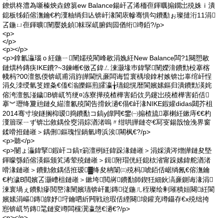
鐐烘柊澧為噺榛炴垚鐐篘ew Balance鍚屽叾浠栭亱鍕曞搧鐗岀殑姝ｉ潰
鎴板牬銆傛潕鑰€杓濅粙绱归亾锛屽湪閬庡幓骞惧勾鐨勫ぉ璨撻洐11涓
叾鍦ㄩ亱鍕曠闉嬮姺鍞帓琛屼腑鍧囩偤绗竴銆?/p>
<p>
</p>
<p></p>
<p>鎿氱灜瑙ｏ紝鍦ㄧ闉嬬殑閵峰敭涓婏紝New Balance闆?1闋愬敭
鏈熼枔鏄疦IKE鐨?~3鍊嶃€傚叾鍏ㄥ湅灏堟巿鍏掔闉嬫湇鐨勯杸搴楁
帴杩?00澶氬偄锛屼甫涓斿皣閫忛亷闆诲晢寰楀埌鎿村嫉锛岀辜绾屽悜
涓夊洓绶氫笅娌夈€傗€滃皪鏂煎皬瀛╁瓙鎴愰暦閬嬪嫊鏂归潰鐨勯渶姹
傛洿澶氬湴鐬В锛屼笉绠¤冻寮撶殑楂樺害銆佽叧鑳岀殑楂樺害銆佸
搴︾瓑绛夐兘鏈夊緢澶氱殑閬告搰鈥濄€傝€屽湪NIKE鍜孉didas閮芥柤
2014骞寸埈鐩搁枊瑷捣鐨勫コ鎬у皥闁€鐢㈠搧楂旈搴楋紝鏉庤€€杓
濅篃琛ㄧず锛岀敘鍝佺窔涓婃湭渚嗚〃绀哄皣鏈冭€冩叜鍚戠憸浼界窗
鍒嗗拰鏈嶉＞鍝侀鏂瑰悜鍋氫竴浜涘闀枫€?/p>
<p>聽</p>
<p>闄ょ灜鍏掔鍜屽コ鎬т箣澶栵紝鍏跺湪鏈嶉＞涓婇潰涔熷皣鏈夋墍
鍕曚綔銆傛渶鏂颁笂浠荤殑鏈嶉＞鍓附瑁侊紝鎴栨渻甯跺嫊鍏舵湭渚
嗗湪鏈嶉＞鐨勭敘鍝佸拰瑷▓绛夋柟闈㈢殑杩唬銆佸崌绱氥€傛潕鑰
€杓濊В閲嬪叾灏嶆柤鏈嶉＞鏉垮閲嶈鐨勫師鍥狅細鈥滈亷鍘诲湪涓
湅寰堝ぇ鐨勬瘮閲嶅湪闉嬪瓙锛屽彲鏄従鍦ㄦ秷璨绘剰璀樻姮闋紝閬
嬪嫊涓嶇鏄皥妤垨鑰呬紤闁戦兘瑕佸緸闋埌鑵充竴鑷存€х殑绌挎
惌锛屼笉鏄毣鏈変竴闆欓瀷瀛愨€濄€?/p>
<p></p>