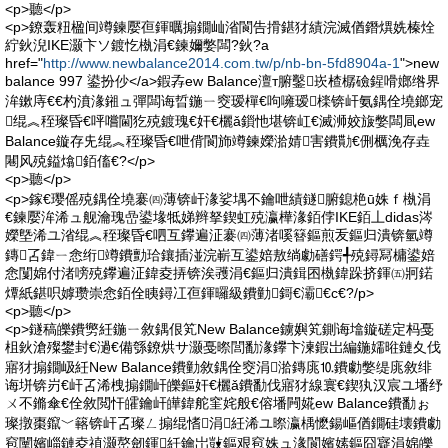
<p>聽</p>
<p>鐐轰粈楹间竴鍊嬮亱鍕曞搧鐗屾渻閬告搰鍖犲績浣滅偤鐕熼姺榛烇
紵鈥淣IKE灏卞ソ鍍忔槸涓€鍊嬭嫳闆?鈥?a
href="
http://www.newbalance2014.com.tw/p/nb-bn-5fd8904a-1
">new
balance 997 鍙扮仯</a>鍜孨ew Balance澶т腑鑿崁楂樼礆鍟嗗嫏绺界
洠鏉庤€€杓濆湪鎺ュ彈闆诲晢鍦ㄧ窔瑷樿€呴噰瑷檪锛屽氨鍝佺墝鎯宠
绲︽秷璨昏€呯嚐閫犵殑鍍瑰€奸€欐ǎ鎻忚堪锛屸€滅浉姣旇嫳闆凬ew
Balance鏇存兂绲︽秷璨昏€呭偝閬斾竴鍊嬫湁婧害鐨勩€侀櫔浼存垚
闀风殑鎰熻銆傗€?</p>
<p>聽</p>
<p>鎵€璎傜殑鍝佺墝褰㈣薄锛屽湪娑堣不鑰呭績鐩腑鎴栬ū姝ｆ槸涓
€鍊嬮洠浠ュ舰瀹瑰嵒鍙堟牴娣辫拏鍥虹殑瀛樺湪銆侼IKE銆丄didas涔
嬫墍浠ユ渻绲︽秷璨昏€呬互鑻遍泟褰㈣薄渚嗘簮鏂煎叐鏂归潰锛氫竴
鏄叾鍏ㄧ悆绗竴鐨勯珨鑲插湴浣嶄互鍙婄敖绱勮磰鍔╃殑鐞冩槦鍙婄
悆闅婂付渚嗙殑鑻遍泟鍏夌挵锛涘彟涓€鏂归潰鍓囨槸鍏跺挤鍕㈤牁鍩
燂紙鍖呮嫭瓒崇悆銆佺眱鐞冮亱鍕曪級鐨勭鎶€灞€с€?/p>
<p>聽</p>
<p>鐩稿皪鐨勶紝鍦ㄧ敘鍝佷笂New Balance鐪嬩笂鍘诲墖鏇磋定杩戞
柤鈥滄殩鐢封€濄€備綔鐐烘サ灏戞暩閭勫湪鑻卞湅鍜岀編鍦嬬暀鏈夊伐
寤犲搧鐗岋紝New Balance鐨勭敘鍝佺窔涓湁鏄庣⒑鐨勮嫳缇庣敘绯
诲垪锛岃€屽叾浠栧搧鐗屽皪鏂奸€欐ǎ鐨勫伐寤犲線寰€鍥犱汉宸ユ墦纾
ㄨ不鏅傘€佺敘閲忓皬鑰屽皣鍏舵窐姹般€傛墦闁婲ew Balance鐨勫ぉ
璨撴棗鑹﹀簵锛屽叾璨ㄥ搧绲愭涓紝浠ユ暩瀛楀懡鍚嶇偤鐗硅壊鐨勮
窇闉嬪崰鏈夌禃灏嶅劒鍕紝鑰岀敱鏂艰窇姝ュ湪閬嬪嫊鏂囧寲涓婂皪