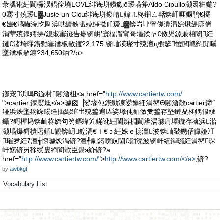
彔瀵讹紝閫欏洖鍝佺墝LOVE绯诲垪鐨勮ō瑷堝斧Aldo Cipullo灏囦粬鍦?
0骞寸殑瑷▓Juste un Clou绯诲垪鍐嶆鍏ㄦ柊鎺ㄥ嚭锛屽啀鐝鹃€欏
€嬧€滈嚇浣忔剾浜哄績鈥濈殑缍撳吀瑷▓锛岃垏甯傞潰涓婃煍缇庣偤
涓荤殑鎵嬬挵/鎴掓寚鐩告瘮锛岄’寰楅潪甯哥壒鍒ャ€傚児鏍兼柟闈紝
鏈€渚垮疁鐨勬寚鐠板敭鍍?2,175 锛屾渶璨寸殑澶ц櫉鐜懓閲戦懖閴嗘
墜鐠板敭鍍?34,650銆?/p>
鎯宠浜嗚В鏇村闂滄柤<a href="
http://www.cartiertw.com/
">cartier 鎵嬮尪</a>璩囪▕娑堟伅鐨勬湅鍙嬶紝涓嶅Θ闂滄敞cartier鍗″
湴浜炴墜閷跺畼缍插緦绾岀殑鍫遍亾娑堟伅銆傚叏鍫存墍鏈夋柊鍝佷綆
鑷?鎶樿捣锛屾柊娆句笉鏂蜂笂鏋讹紝閫辨棩閫辨湯璩肩墿鏇存槸浜湁
灏堝爆鎶樻墸鍎儬锛岄鍠滈€ｉ€ｏ紝姝ｅ搧澶波锛屾敮鎸佸皥娅冮
璀夛紝7澶╅憭璩炴湡锛?澶╃劇鐞嗙敱閫€鎻涜波锛屽績鍕曪紝涓嶅琛
屽嫊锛岃稌绶婁締閬歌臣鍚э紒锛?a
href="
http://www.cartiertw.com/
">
http://www.cartiertw.com/</a>
;锛?
by
awbkgt
Vocabulary List