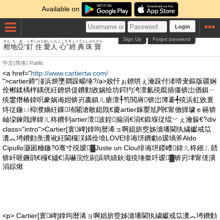
Available on
Login
Sign Up
Forgot password
かん
ち
あ
くぎ
じゅう
あいじん
こころ
きょうてん
しゅ
たから
柑
地
亞
“
釘
住
愛人
心
”
經典
珠
寶
中文(简体)
Public
<a href="
http://www.cartiertw.com/
">cartier鍗″湴浜炴墜閷跺畼缍?/a>姣忓ぉ鐐哄ぇ瀹跺付渚嗗叏鏂版疆娴
佺郴鍒楀柈鍝侊紝鐐烘偍鐨勭敓娲绘坊鍔犳洿澶氱殑鑹插僵锛岀偤鎮ㄧ
殑鐢熸椿鍏呮豢娲诲姏锛岃畵鎮ㄦ瘡澶╀笉閲嶈锛岀簿褰╃殑浜虹敓寰
炵従鍦ㄩ枊濮嬶紝鏁珛闂滄敞鎴戝€慶artier鎵嬮尪闁€甯傚皥璩ｅ簵锛
屾垜鍊戝皣鍏ㄦ柊鐨刢artier澶波鍠搧涓€涓€鍛堢従绲﹀ぇ瀹躲€?div
class="intro">Cartier[寰崥]鎿呴暦浠ョ啊娼旂窔姊濇墦閫犱繍钀戒笖
瀵︽埓鐨勭彔瀵讹紝閫欏洖鍝佺墝LOVE绯诲垪鐨勮ō瑷堝斧Aldo
Cipullo灏囦粬鍦?0骞寸殑瑷▓Juste un Clou绯诲垪鍐嶆鍏ㄦ柊鎺ㄥ嚭
锛屽啀鐝鹃€欏€嬧€滈嚇浣忔剾浜哄績鈥濈殑缍撳吀瑷▓锛岃垏甯傞潰
涓婃煍
<p> Cartier[寰崥]鎿呴暦浠ョ啊娼旂窔姊濇墦閫犱繍钀戒笖瀵︽埓鐨勭