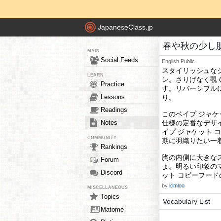
JapaneseClass.jp
春や秋の少し
MAIN
Social Feeds
English
Public
スタイリッシュなジ
LEARN
ン。さりげなく覗
Practice
す。リバーシブル
Lessons
り。
Readings
このベイプ ジャ
Notes
仕様の定番なデザ
イプ ジャケット 
COMMUNITY
期に羽織りたい一
Rankings
胸の内側に大きな
Forum
よ。明るい印象の
Discord
ット コピーフー
by
kimloo
MISCELLANEOUS
Topics
Vocabulary List
Matome