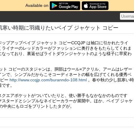
Available on
肌寒い時期に羽織りたいベイプ ジャケット コピー
ップアップベイプ ジャケット コピーCCQJP は袖口に引かれたライ
くライナーのレッドカラーがファッションに奥行きをもたらしてくれま
になっており、裏返せばライトダウンジャケットのような様子に早変わ
ケット コピーのスタジャンは、胴部はウール×アクリル、アームはレザー
インで、シンプルだからこそコーディネートの幅を広げてくれる優秀ベ
コピー
http://www.ccqjp.com/buranndo-108.html
。春や秋の少し肌寒い時
着です。
スクエアポケットがついていたりと、使い勝手もなかなかのものです
マスタードとシンプルなネイビーカラーが展開中。ほか、ベイプ ジャケ
ドの中央にもロゴをプリントしたタグが。