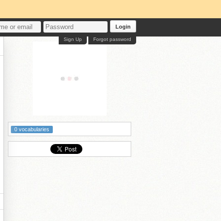
Login
Sign Up
Forgot password
0 vocabularies