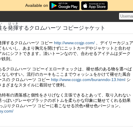
Available on
い
はっき
性
を
発揮
するクロムハーツ コピージャケット
発揮するクロムハーツ コピー
http://www.ccqjp.com/
、デイリーカジュ
てもいいし、あまり胸元を開けずにニットカーデやジャケットと合わせ
アルにシフトできます。淡いトーンなので、合わせるアイテムはダーク
が鉄則。
あるクロムハーツ コピーイエローチェックは、褪せ感のある物を選べば
こなしやすい。流行のカーキもここまでウォッシュをかけて褪せた風合
スの クロムハーツ コピー
http://www.ccqjp.com/buranndo-13.html
シ
さまざまなスタイルに着回せて便利。
色特有の洒落感と個性をさりげなく主張できるとあって、取り入れない
男っぽいグレーやブラックのボトムを柔らかな印象に魅せてくれる効果
たっぷりクロムハーツ コピーに着こなせる渋色×褪せ色バージョン。
opy.com/