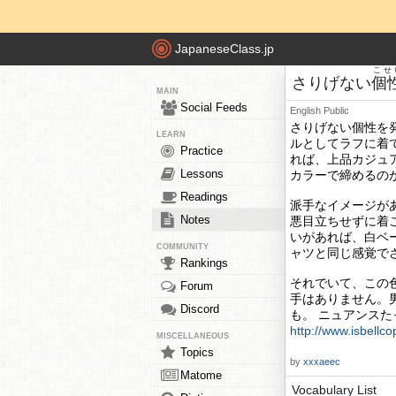
JapaneseClass.jp
こせ
さりげない
個
MAIN
Social Feeds
English
Public
さりげない個性を
LEARN
ルとしてラフに着
Practice
れば、上品カジュ
Lessons
カラーで締めるの
Readings
派手なイメージが
Notes
悪目立ちせずに着
いがあれば、白ベー
COMMUNITY
ャツと同じ感覚で
Rankings
それでいて、この
Forum
手はありません。
Discord
も。 ニュアンス
http://www.isbellc
MISCELLANEOUS
Topics
by
xxxaeec
Matome
Vocabulary List