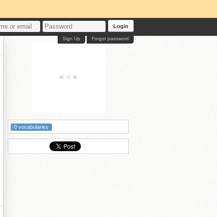
Login
Sign Up
Forgot password
ア
0 vocabularies