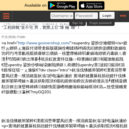
Available on
Login
Sign Up
Forgot password
こうてい
し
くつ
なみ
ふ
たく
おとこ
じつ
きわ
うえ
た
かい
きょく
りょう
“
工程
師
靴
”
並
不
宅
男
，
實
際
上
它
“
壞
極
瞭
”！
中文(简体)
Public
<a href="
http://www.goonershop.com/
">superdry 鍙扮仯瀹樼恫</a>姣
忓ぉ鐐哄ぇ瀹跺付渚嗗叏鏂版疆娴佺郴鍒楀柈鍝侊紝鐐烘偍鐨勭敓娲绘
坊鍔犳洿澶氱殑鑹插僵锛岀偤鎮ㄧ殑鐢熸椿鍏呮豢娲诲姏锛岃畵鎮ㄦ瘡
澶╀笉閲嶈锛岀簿褰╃殑浜虹敓寰炵従鍦ㄩ枊濮嬶紝鏁珛闂滄敞鎴戝
€憇uperdry 鍙扮仯锛屾垜鍊戝皣鍏ㄦ柊鐨剆uperdry澶波鍠搧涓€涓
€鍛堢従绲﹀ぇ瀹躲€?div class="intro">鈥滃伐绋嬪斧闈粹€濅甫涓嶅畢
鐢凤紝瀵﹂殯涓婂畠鈥滃妤电灜鈥濓紒 寰堝皯鏈夐厤椋捐兘鍍忓伐绋
嬪斧闈翠竴妯ｈ畵浜烘劅瑕洪€欓杭鐥炴埃鍗佽冻锛岄偅浜涚┛钁楀畠鐨
勪汉锛岀湅璧蜂締鏄渻鎼惰蛋灏嶆柟姗熻粖鍚屾檪涓€涓︽惗璧颁粬寰
屽骇鐨勫コ瀛┿€?myGQ201
鈥滃伐绋嬪斧闈粹€濅甫涓嶅畢鐢凤紝瀵﹂殯涓婂畠鈥滃妤电灜鈥濓紒
<p>寰堝皯鏈夐厤椋捐兘鍍忓伐绋嬪斧闈翠竴妯ｈ畵浜烘劅瑕洪€欓杭鐥