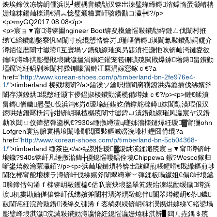
炴埃鍗佽冻锛岄偅浜涚┛钁楀畠鐨勪汉锛岀湅璧蜂締鏄渻鎼惰蛋灏嶆柟
姗熻粖鍚屾檪涓€涓︽惗璧颁粬寰屽骇鐨勫コ瀛┿€?/p>
<p>myGQ2017.08.08</p>
<p>宸ョ▼甯澊锛圗ngineer Boot锛夋槸鑰愮敤鐨勪紣鏈ㄥ伐闈村拰
绨℃綌鐨勮嫳寮忛Μ闈寸殑绲愬悎锛岃瑾嶇偤鏄渶閫氱敤鐨勫姛鑳介
澊銆傞暦闈寸瓛鍙互寰堝ソ鐨勪繚璀疯叧韪濆拰灏忚吙锛屾洿鏈夌敋
鑰呴澊绛掑彲璺戝埌鑶濊搵涓嬶紝鑵宠笣铏曠殑閲戝爆鎼墸鏄畠鐨勭
壒鑹诧紝鍋剁埦闈村彛铏曚篃鏈冮厤涓婃惌鎵ｃ€?a
href="
http://www.korean-shoes.com/p/timberland-bn-2fe976e4-
1/
">timberland 榛戣壊闈?/a>鎰涘ソ鑰呮櫘閬嶈獚鐐洪粦鑹插伐绋嬪斧
闈存渶鐐烘绲憋紝灏卞儚鎾掓棪鐨勯潏榄備竴妯ｃ€?/p><p>鏈€鍒濆
畠鏄偤鐬惖璺伐浜鸿€岃ō瑷堬紝鍥犵偤鐣舵檪鐏粖閭勯渶瑕佷汉
鐐哄姞鐕冩枡鍔╁姏锛岄珮楂樼殑闈寸瓛鍏ㄩ潰鐨勪繚璀风灜宸ヤ汉鐨
勮吙閮ㄩ伩鍏嶅彈鍌枫€?930s缍撴繜澶ц暛姊濇檪鏈燂紝瑷▓甯獼ohn
Lofgren寰炰腑寰楀埌闈堟劅閲囩敤鏂滅磱浣堟枡鑸囧偝绲?a
href="
http://www.korean-shoes.com/p/timberland-bn-5cb04368-
1/
">timberland 缍茶臣</a>绲愬悎瑷▓鍑烘渶鍒濈殑宸ョ▼甯澊锛屽
埌鐬?940s锛屽凡缍撴湁鍏╁偄鎴愮啛鍝佺墝Chippewa 鍜?Wesco鎵归
噺鐢熺敘瀹冪灜銆?/p><p>浜屾埌鏈熼枔锛岀敱鏂煎粻鍟嗗€戝繖鏂煎埗
閫犵郴甯舵埌楝ラ澊锛屽伐绋嬪斧闈翠竴搴﹀彈鍒板喎钀姐€傝€屽埌鐬
簲鍗佸勾浠ｆ檪锛岄毃钁楄€佸叺寰炴埌鍫翠笂鍥炲湅绲勫缓鐬竴浜
涙杌婁勘妯傞儴锛屽伐绋嬪斧闈村瓙涔熼毃鎴伴闈翠竴鍚岄€茶鐬
敼閫诧紝浣跨敤鐨潻绛夊彇浠ｆ枩绱嬩綀锛岄€犲瀷鎸烘嫭绨℃綌鍙堝
彲璧峰埌淇濊浣滅敤鐨勯澊瀛愶紝鎴愮灜姗熻粖淇辨▊閮ㄦ垚鍝＄殑