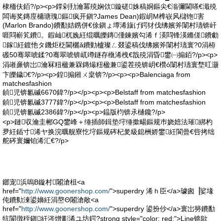
棣栭伕銆?/p><p>鐣剁劧瀹冪殑娴佽鏇磋姝稿姛鏂尖€滃彌閫嗏€濈殑
闆诲奖鏄庢槦瑭瑰鏂疯开鎭?James Dean)鍜岄Μ榫嵚风櫧铇害
(Marlon Brando)鐨勫姞鎸併€俆鎭ょ墰浠旇げ鍔犲伐绋嬪斧闈村瓙锛屽
啀閰嶄笂鐨。鍜屾杌婏紝绲曞皪鏄偅鍊嬪勾浠ｆ渶閰锋渶鏅傞鐨勮
鎵紝鍍忚タ鐖炬柉閫欐ǎ鐨勭櫨璨ㄥ叕鍙稿伐绋嬪斧闈村瓙寰?0涓栫
磤50骞翠唬鍒?0骞翠唬锛屼竴鐩存槸浠栧€戠殑涓昏鐢㈠搧銆?/p><p>
涓嶉亷锛岀瀹冧粈楹兼槑鏄熶粈楹兼鍙茬殑锛岄€欑ó闈村瓙寰堥叿灏
卞皪鐬€?/p><p>鍠搧鎺ㄨ枽锛?/p><p><p>Balenciaga from
matchesfashion
鍞児锛氱磩6670鍏?/p></p><p><p>Belstaff from matchesfashion
鍞児锛氱磩3777鍏?/p></p><p><p>Belstaff from matchesfashion
鍞児锛氱磩2386鍏?/p></p><p>鎾版枃锛氶樋鑱?/p>
<p>鏈収瀹圭郴GQ鐢峰＋缍插師鍓垫垨缍撳畼鏂规巿娆婄法璀綁杓
夛紝鍤寸浠ヤ换浣曞舰寮忔垨鏂规硶杞夎級鎴栦娇鐢紝閬曡€呰拷绌
舵硶寰嬭铂浠汇€?/p>
鎯宠浜嗚В鏇村闂滄柤<a
href="
http://www.goonershop.com/
">superdry 浠ｈ臣</a>璩囪▕娑堟
伅鐨勬湅鍙嬶紝涓嶅Θ闂滄敞<a
href="
http://www.goonershop.com/
">superdry 鍙扮仯</a>寰岀簩鐨勫
牨閬撴秷鎭紝涔熷彲浠ユ坊鍔?strong style="color: red;">Line锛歍