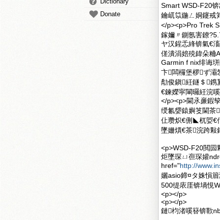
Dictionary
Smart WSD-
Donate
鑰屼笖鍦ㄥ姛鑳戒笂
</p><p>Pro 
鎵嬭〃鍘氬害鐐?5
ヤ汉鍟忎綘锛氣€
傞潰涓婄殑鍏朵粬An
Garmin f nix
卞闆欏堡椤ず灞
勪俊鎭紝鐩＄鎸
€鍊嬫寜閳曪紝浣嗘槸
</p><p>閫氶
绶氱媭鎱嬩笅閫茶浣
仩瓒炽€侀◣杌娿€
墜姗熼€茶浣跨敤銆?/p
<p>WSD-F2
炬墜琛ㄩ亱琛孉ndro
href="
http://www.i
孋asio鍗¤タ姝
500缇庡厓锛堝悓W
<p></p>
<p></p>
鏈枃渚嗘簮锛歝nb