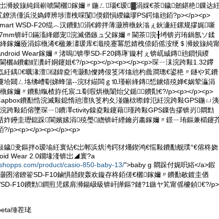
F20锛岀浉姣旇純鍓嶄唬閫欐鎵嬭〃鍦ㄥ瑙€瑷▓涓婇€茶鐬劒鍖栬鏁达
鐐洪偅浜涚媯鐔辨埗澶栧啋闅偄鎻愪緵鐬璆PS鍔熻兘銆?p></p><p>
Trek Smart WSD-F20绲︿汉鐨勭涓€鍗拌薄灏辨槸鈥滃ぇ鈥濓紝鏍规摎娓噺
.7mm锛屽鏋滀綘鎯宠浣滅偤鏃ュ父鎵嬭〃閫茶浣╂埓锛岃珛鍋氬ソ鍒
滀綘鎵嬭厱涓婃槸浠€楹兼澅瑗库€濈殑蹇冪悊婧栧倷銆傜洝绠＄浉姣旇純
droid Wear鎵嬭〃渚嗚锛學SD-F20鏄庨’鏇村ぇ锛屼絾鏄兘鎻愪緵
绯诲垪閫欐ǎ鐨勮睈瀵屽姛鑳姐€?/p><p></p><p></p><p>琛ㄧ洡浣跨敤1.32鑻
忥紝鍝€曞湪澶櫧鍏夌洿灏勬儏娉佷笅涔熻兘杓曟澗璁€鍙栬〃鐩や笂鐨
夐垥閮ㄥ垎绋嶆劅娣蜂簜--浣犲緢闆ｇ⒑瑾嶄綘鏄惁鐪熺殑婵€娲荤灜涓
鎵嬭〃鐨勬暣楂斿仛宸ユ劅瑕烘槸闈炲父鍎鐨勩€?/p><p></p><p>
亷鍜孧apbox鐨勫悎浣滅敤鎴惰兘澶犱笅杓夊湴鍦栨暩鎿氾紝浣跨敤GPS鍦ㄩ洟
跨敤銆傛墜琛ㄧ鐨凙ctivity鎳夌敤鑳藉瑾跨敤GPS鏁告摎锛岃閷勯
佸妰鑸圭瓑鎴跺閬嬪嫊涓殑璺緫锛屽緸鑰岃畵鎵嬭〃鐛ㄧ珛鏂兼櫤鑳
><p></p><p></p><p>
0閲囩敤鐬叏鏂拌ō瑷堬紝寰炶€岀郸浜烘洿鍔犲爡鍥鸿€愮敤鐨勫舰璞°€傛柊娆
id Wear 2.0鐗堟湰锛岀◢寰?a
nshopps.com/product/casio-850-baby-13/
">baby g 閷跺付娓呮綌</a>鍜
愪篃灏囨渻鐐篧SD-F10鏀惧嚭鍥轰欢鏇存柊銆傞€欐鎵嬭〃鐨勫敭鍍圭偤
SD-F10鐨勯鐧煎児鏍肩浉鍚岋級锛屽皣鏂?鏈?1鏃ヤ笂甯傜櫦鍞€?/p>
eta缍茬珯