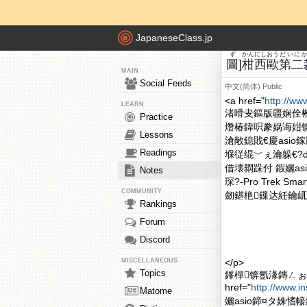
JapaneseClass.jp
ず
かん
にし
おう
だいに
圖
]
柑
西
歐
第二
MAIN
Social Feeds
中文(简体)
Public
<a href="
http://ww
LEARN
渚嗗叏鏂版疆娴佺
Practice
熸椿鍏呮豢娲诲姏
Lessons
滄敞鎴戝€慶asio
Readings
堢従绲﹀ぇ瀹躲€?div
借壊閷跺付 鍜孋as
Notes
琛?-Pro Trek
COMMUNITY
劒鍖栬鏁达紝鑰屼笖
Rankings
Forum
Discord
MISCELLANEOUS
</p>
Topics
鎽樿锛氬湪鏄ㄥぉ
href="
http://www.i
Matome
孋asio鍗¤タ姝愭帹