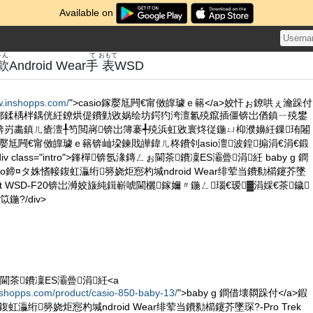
Available on
かん
て
おもて
款
Android Wear
手
表
WSD
w.inshopps.com/
">casio鎵嬮尪闁€甯傚皥璩ｅ簵</a>姣忓ぉ鐐哄ぇ瀹跺付
郴鍒楀柈鍝侊紝鐐烘偍鐨勭敓娲绘坊鍔犳洿澶氱殑鑹插僵锛岀偤鎮ㄧ殑鐢
锛岃畵鎮ㄦ瘡澶╀笉閲嶈锛岀簿褰╃殑浜虹敓寰炵従鍦ㄩ枊濮嬶紝鏁珛闂
鎵嬮尪闁€甯傚皥璩ｅ簵锛屾垜鍊戝皣鍏ㄦ柊鐨刢asio澶波鍠搧涓€涓€鍛
 class="intro">鎽樿锛氬湪鏄ㄥぉ閫茶鐨凜ES灞曡涓紝 baby g 鐧
io鍗¤タ姝愭帹鍑虹灜绗簩娆炬惌杓堿ndroid Wear绯荤当鐨勬櫤鑳芥墜
 Smart WSD-F20锛岀浉姣旇純鍓嶄唬閫欐鎵嬭〃鍦ㄥ瑙€瑷▓涓婇€茶鐬
鍦?/div>
閫茶鐨凜ES灞曡涓紝<a
nshopps.com/product/casio-850-baby-13/
">baby g 鐧借壊閷跺付</a>鍜
鍑虹灜绗簩娆炬惌杓堿ndroid Wear绯荤当鐨勬櫤鑳芥墜琛?-Pro Trek