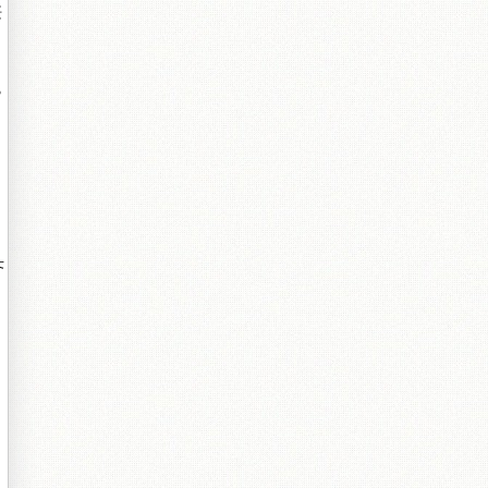
紝
甯
芥