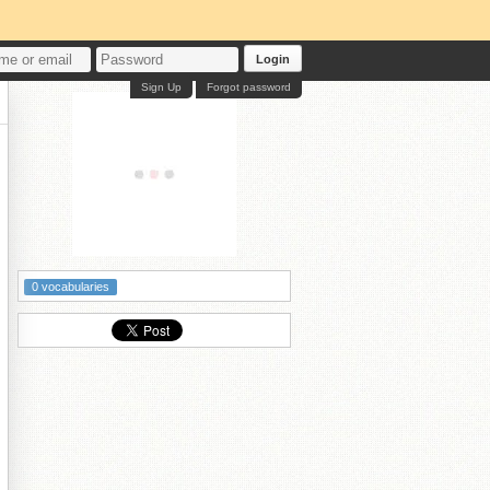
Login
Sign Up
Forgot password
0 vocabularies