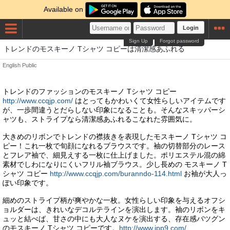
Available on
Login
Sign Up
Forgot password
トレンドのモスキーノ Tシャツ コピーは清潔感あふれる
English
Public
トレンドのファッションのモスキーノ Tシャツ コピー
http://www.ccqjp.com/
はとってもかわいくて女性らしいアイテムです
が、一歩間違うとだらしない印象になることも。そんなスキッパーシ
ャツも、ストライプなら清潔感あふれるこなれた雰囲気に。
大きめのリボンでトレンドの襟抜きを表現したモスキーノ Tシャツ コ
ピー！これ一枚で旬顔になれるブラウスです。袖の切替部分のレース
とフレア袖で、細見えする一枚に仕上げました。ポリエステル混の綿
素材でしわになりにくいフリル袖ブラウス。少し長めの モスキーノ T
シャツ コピー
http://www.ccqjp.com/buranndo-114.html
お袖が大人っ
ぽい印象です。
細めのストライプ柄が爽やかな一枚。女性らしい印象を与えるオフシ
ョルダーは、きれいなデコルテラインを演出します。袖のリボンをキ
ュッと結べば、甘さの中にも大人なヌケを演出する、存在感バツグン
のモスキーノ Tシャツ コピーです。
http://www.jpp9.com/