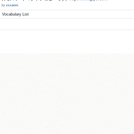
by
xxxaeec
Vocabulary List