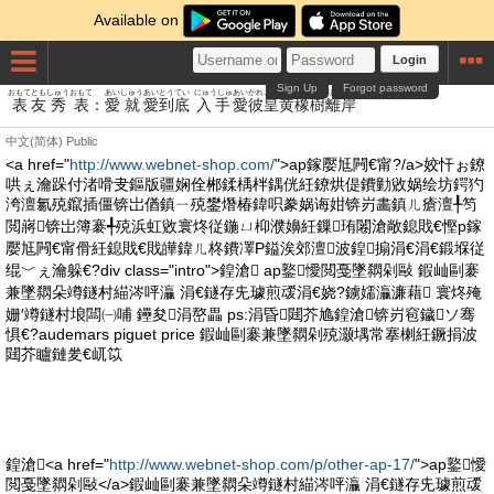
Available on
Login
Sign Up
Forgot password
おもて
とも
しゅう
おもて
あい
しゅう
あい
とうてい
にゅうしゅ
あい
かれ
こう
き
とち
き
りがん
表
友
秀
表
：
愛
就
愛
到底
入手
愛
彼
皇
黄
橡
樹
離岸
中文(简体)
Public
<a href="
http://www.webnet-shop.com/
">ap鎵嬮尪闁€甯?/a>姣忓ぉ鐐
哄ぇ瀹跺付渚嗗叏鏂版疆娴佺郴鍒楀柈鍝侊紝鐐烘偍鐨勭敓娲绘坊鍔犳
洿澶氱殑鑹插僵锛岀偤鎮ㄧ殑鐢熸椿鍏呮豢娲诲姏锛岃畵鎮ㄦ瘡澶╀笉
閲嶈锛岀簿褰╃殑浜虹敓寰炵従鍦ㄩ枊濮嬶紝鏁珛闂滄敞鎴戝€慳p鎵
嬮尪闁€甯傦紝鎴戝€戝皣鍏ㄦ柊鐨凙P鎰涘郊澶波鍠搧涓€涓€鍛堢従
绲﹀ぇ瀹躲€?div class="intro">鍠滄 ap鐜懓閲戞墜閷剁敺 鍜屾剾褰
兼墜閷朵竴鐩村緢涔呯灜 涓€鐩存兂璩煎叆涓€娆?鐪嬬灜濂藉 寰炵殗
姗′竴鐩村埌闆㈠哺 鑸夋涓嶅畾 ps:涓昏閮芥尯鍠滄锛岃窇鐬ソ骞
惧€?audemars piguet price 鍜屾剾褰兼墜閷剁殑灏堣常搴楋紝鐝捐波
閮芥矑鏈夎€屼笖
鍠滄<a href="
http://www.webnet-shop.com/p/other-ap-17/
">ap鐜懓
閲戞墜閷剁敺</a>鍜屾剾褰兼墜閷朵竴鐩村緢涔呯灜 涓€鐩存兂璩煎叆