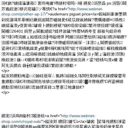
涓€娆?鐪嬬灜濂藉 寰炵殗姗′竴鐩村埌闆㈠哺 鑸夋涓嶅畾 ps:涓昏閮
芥尯鍠滄锛岃窇鐬ソ骞惧€?a href="
http://www.webnet-
shop.com/p/other-ap-17/
">audemars piguet price</a>鍜屾剾褰兼墜閷
剁殑灏堣常搴楋紝鐝捐波閮芥矑鏈夎€屼笖娌掓姌鎵?瓒曞繖鎯¤璜栧
鐪嬬灜澶у偄寰堝璩艰卜鐨勭稉椹?鏈€绲傛垜鑷繁涔熷挰鐗?瑷傜灜
閫欐26401 鍓嶅ぉ閫氱煡鎴?鍒拌波鐬?绔嬮Μ鎷夸笅 鏂板勾鎴存柊
琛?瑾竴涓嬪ぇ姒傜殑浣╂埓鎰熷彈 闁嬪涓婃墜纰哄鎰熻鎸洪噸鐨?
浣嗘埓鐬竴鏈冨氨缈掓叄鐬?涔熸矑瑕哄緱琛ㄧ洡澶ぇ閫欎簺鍟忛
鍙嶈€岃寰楀氨鎳夎┎鏈夐€欏€嬪垎閲?鎴寸殑鎵嶆湁鎰熻 榛戦櫠鐡峰
湀涔熻畵浠ュ緦涓嶇偤鍒姳鑰岄牠鐤肩灜 涓€鍙ヨ┍ 闄ょ灜鍠滄閭勬
槸鍠滄 鍦ㄩ€欐柊骞村埌渚嗕箣闅?绁濆悇浣嶈〃鍙?鐙楀勾澶х櫦 蹇
冩兂浜嬫垚 鏃╅粸璩煎叆鑷繁鍠滄鐨勮〃
</p>
鎰涘郊鐨勭殗鍌㈡妯硅厱琛ㄥ氨鏄緢鏈夊垎閲忔劅锛屼笂鎵嬫矇鐢哥
敻鐨勫瑙€涔熷緢闇告埃锛岀稉鍏哥殑鍏瑷▓涔熸槸鐒℃硶鍙栦唬
鐨勫厓绱狅紝鎭枩妯撲富鍏ユ墜蹇冮牠濂姐€?
</p>
鎯宠浜嗚В鏇村闂滄柤<a href="
http://www.webnet-
shop.com/c/royal-oak/
">鎰涘郊 鐨囧姗℃ü</a>璩囪▕娑堟伅鐨勬湅鍙
嬶紝涓嶅Θ闂滄敞ap鎵嬮尪闁€甯傚緦绾岀殑鍫遍亾娑堟伅銆傚叏鍫存