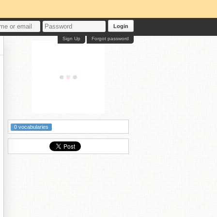
Login
Sign Up
Forgot password
0 vocabularies