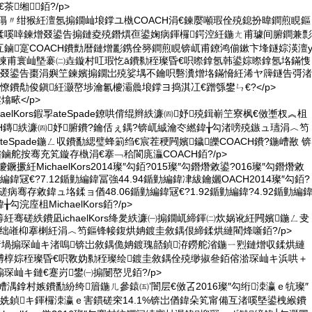
€茶缃銆?/p>
鏅傝〃绀猴紝澶氬搧鐗屾埌鐣ユ槸COACH涓€鍊嬮噸瑕佺殑鎴扮暐鐧煎睍鏂
鍒嗘啈鍊熷叕鍙告搧鏈夌殑鐕熼亱鍙婅病鍕欏鍔涳紝鍦ㄤ甫璩间腑鐧兼彯
鏀寔COACH鐨勯暦鏈熷彲鎸佺簩鐧煎睍锛屼甫鐐鸿偂鏉卞埄鐩婃渶澶
鍚堜甫寰屾墍褰㈡垚鏇村叿瑕忔ā鐨勬秷璨昏€呮暩鎿氬韩鍙婃暩鎿氬垎鏋愯
╁叕鍙告棗涓嬩笁鍊嬪搧鐗岀殑娑堣不鑰呮礊瀵熷垎鏋愶紝浠ヤ簰鐩告彁渚
憭鐨勪俊鎭紝灏嶅埗瀹氱櫦灞曟埌鐣ヨ捣淇冮€蹭綔鐢ㄣ€?</p>
熻畩</p>
chaelKors鍜孠ateSpade鐐哄偝绲辫紩濂㈣妤殑鍓嶄笁寮枫€傚壍杈︽柤
ACH鏄紩濂㈣妤腑鐨?鑰佸ぇ鍝?锛屼絾瀹冭繎鍏╁勾渚嗙殑鏃ュ瓙涓︿笉
eSpade鍦ㄥ収鐨勫緦璧蜂箣绉€宸茬稉闁嬪鐬皪COACH鐨?鍦嶆敾 锛
鍦ㄧ嚐鏀舵按骞充笂鏇存槸涓€搴﹁秴閬庣灜COACH銆?/p>
鐝撅紝MichaelKors2014璨″勾銆?015璨″勾鐕熸敹鍙?016璨″勾鐕熸敹
編鍏冦€?7.12鍎勭編鍏冨強44.94鍎勭編鍏冿紱鑰孋OACH2014璨″勾銆?
6骞磋病骞存敹鍏ュ垎鍒ョ偤48.06鍎勭編鍏冦€?1.92鍎勭編鍏?4.92鍎勭編
浣庢柤MichaelKors銆?/p>
鍙筹紝骞磋紩鐨凪ichaelKors绛夎紩濂㈠搧鐗屼締鍕㈡炊娲讹紝闁嬪鍦ㄥ叏
绌嶉枊搴楋紝涓︿笉鏂锋帹鍑烘姌鍍圭敘鍝佷締鍒烘縺閵烽噺銆?/p>
渚堝搧琛屾キ渚嗚锛岀敘鍝佹姌鍍瑰嚭鍞洊鐒舵渻鍦ㄧ煭鏈熷収鍒烘縺
煿椁婃秷璨昏€呮斁妫勬秷璨绘鍍圭敘鍝佺殑缈掓叄銆傛湁琛屾キ浜哄＋
琛屾キ鏈€蹇岃鐢㈠搧闄嶅児銆?/p>
ors鍓嶆湡鎿村嫉鐨勫紛绔篃鍦ㄦ參鎱㈤’闇层€傚叾2016璨″勾绗洓瀛ｅ牨璨″
姺鍞キ鍕欏洓瀛ｅ害鏆磋穼14.1%锛岀偤鍏朵笂甯備互渚嗘墍鍙栧緱鐨