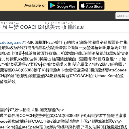
Available on
く
きょく
なま
へん
おく
び
もと
しゅう
こう
格
局
生
變
COACH24
億
美
元
收
購
Kate
w.debaga.net/
">MK 瀹樼恫</a>姣忓ぉ鐐哄ぇ瀹跺付渚嗗叏鏂版疆娴佺郴
偍鐨勭敓娲绘坊鍔犳洿澶氱殑鑹插僵锛岀偤鎮ㄧ殑鐢熸椿鍏呮豢娲诲姏锛
嶈锛岀簿褰╃殑浜虹敓寰炵従鍦ㄩ枊濮嬶紝鏁珛闂滄敞鎴戝€戣€愬悏瀹
ㄦ柊鐨凬ike澶波鍠搧浠ュ強閬嬪嫊璩囪▕灏囦竴涓€鍛堢従绲﹀ぇ瀹
="intro">姣忕稉瑷樿€?娈靛€╁€?姣忕稉绶ㄨ集 闄充繆鍌?7鏈?2鏃ワ紝杓曞ア
叕鍙窩OAC(06388锛孒K)鍏憡绋卞畬鎴愮灜灏嶇鐖皪鎵婯ateSpade
H鎵€鏀粯鐨勪唬鍍圭偤24鍎勭編鍏冦€?COACH銆丮ichaelKors銆並
鐐哄偝绲辩殑
娈靛€╁€?姣忕稉绶ㄨ集 闄充繆鍌?/p>
杓曞ア鍝佺墝COACH姣嶅叕鍙窩OAC(06388锛孒K)鍏憡绋卞畬鎴愮灜灏
Spade鐨勬敹璩硷紝COACH鎵€鏀粯鐨勪唬鍍圭偤24鍎勭編鍏冦€?/p>
chaelKors銆並ateSpade琚ū鐐哄偝绲辩殑杓曞ア涓夊法闋紝浼撮毃钁桟