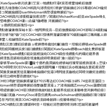
KateSpade锛岃紩濂笁宸ㄩ牠鐨勬牸灞€宸茬稉鐢熻畩銆傚皪
勬敹璩煎凡缍撴槸COACH杩戝勾渚嗙殑绗簩娆″嚭鎵嬶紝2015骞碈OACH鏇
コ闉嬪搧鐗孲tuartWeitzman绱嶅叆鎳蜂腑銆?/p>
ACH杩戝勾渚嗘棩瀛愪甫涓嶅ソ閬庯紝MichaelKors銆並ateSpade绛夊
峰皪COACH褰㈡垚鐬?鍦嶆敾 涔嬪嫝銆?/p>
ョ偤鐧煎睍鏂瑰悜</p>
ade鐨勬敹璩兼槸琛屾キ宸ㄩ牠闁撶殑涓﹁臣銆傚皪鏂糃OACH渚嗚24鍎勭
哥洰锛?鏈?鏃ワ紝COACH鍏憡绋辫瀺璩囩櫦琛?0鍎勭編鍏冮珮绱氱エ鎿
ㄦ柤鏀惰臣KateSpade銆?/p>
H鐨勪汉澹皪銆婃瘡鏃ョ稉婵熸柊鑱炪€嬭鑰呰〃绀猴紝鑸嘖ateSpade鐨
睍闆欐柟浜掕鍎嫝鐨勬閬囷紝KateSpade鑸嘋oach鏈夊樊鐣板寲
KateSpade鐨勫鎴剁兢楂旇純COACH鍝佺墝鐨勫勾杓曪紝鑳界偤
朵締澶氬厓鍖栫殑鍝佺墝瀹氫綅鐞嗗康鍜岄¨瀹㈢兢銆?/p>
告瘮锛孠ateSpade瑷▓鏇寸偤杓曟澗娲绘綉锛屾秷璨荤兢楂斾篃浠ュ崈绂
CH闆嗗湗CEOVictorLuis鏇惧叕闁嬭〃绀猴紝浜ゆ槗瀹屾垚寰屼甫涓嶅
煡閬撳叐鍊嬪寳缇庣毊鍏峰搧鐗屽悓灞竴闁撻泦鍦橈紝闆嗗湗鐝炬湁鐨勪
辜绾岀崹绔嬮亱鐕熴€?/p>
CH绗竴娆″嚭鎵嬩甫璩笺€?015骞达紝COACH鏂ヨ硣5.74缇庡厓灏囧コ
Weitzman绱嶅叆鎳蜂腑銆傝嫳鍦嬮瀷灞ュア渚堝搧鐗孞immyChoo灏嬫眰鍑
嗗緦锛孋OACH琚獚鐐烘槸鏈€鏈夊彲鑳界殑娼涘湪璨峰偄涔嬩竴銆傛
鐬浘鍦↗immyChoo浠昏伔鐨凧oshuaSchulman鐐哄搧鐗岄甯煼琛
存洿鍔犵浉淇OACH鐐烘渶鍏峰劒鍕㈢殑璨锋柟銆?/p>
COACH鐨勪汉澹皪瑷樿€呰〃绀猴紝涓嶅皪闆嗗湗鏄惁鏈冩敹璩糐