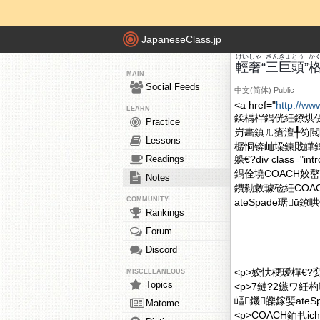
JapaneseClass.jp
けい
しゃ
さん
きょとう
か
輕
奢
“
三
巨頭
”
MAIN
Social Feeds
中文(简体)
Public
<a href="
http://ww
LEARN
鍒楀柈鍝侊紝鐐烘
Practice
岃畵鎮ㄦ瘡澶╀笉閲
Lessons
樼恫锛屾垜鍊戝皣鍏
Readings
躲€?div class
鍝佺墝COACH姣嶅
Notes
鐨勬敹璩硷紝COAC
COMMUNITY
ateSpade琚ū
Rankings
Forum
Discord
<p>姣忕稉瑷樿€?
MISCELLANEOUS
Topics
<p>7鏈?2鏃ワ紝
嶇鐖皪鎵婯ate
Matome
<p>COACH銆丮i