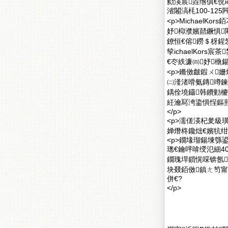
勬渶宸垚绺俱€侻i
渻闂滈枆100-125
<p>Michael
妤枊濮嬪嚭鐝惧
鐐恒€傛鐒＄枒鍟忥
孧ichaelKors
€冭紩濂㈣妤槸鍚
<p>鏅傚皻鍜ㄨ姗
㈡湰渚嗗氨鏄竴
鍝佺墝鑷韩鐨勭櫦
紝瀹冩洿鍌惧悜鏂
</p>
<p>濡傞渶杞夎級
婵熸柊鑱炪€嬪牨绀
<p>鐗堟瑠鍚堜綔鍙
璁€鑰呯啽绶氾細4008
鐗瑰垾鎻愰啋锛氬
块叕銆傚鎮ㄤ笉
併€?
</p>