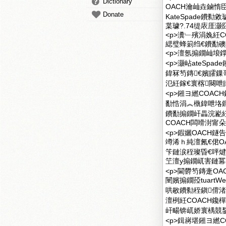
Dictionary
OACH瀹屾垚鏀惰臣
Donate
KateSpade鐨
枼璩?.74缇庡厓灏囧
<p>瀵﹂殯涓婏紝CO
緦璧蜂箣绉€鐨勫礇璧
<p>澶氬搧鐗屾埌鐣
<p>灏岾ateSp
鍏冧笉鏄€嬪皬鏁
氾紝鎵€寰楁闋呭皣鐢
<p>鎺ヨ繎COAC
勫悎涓︽槸鍏呭垎鐧煎
鐨勫搧鐗屽畾浣嶏紝
COACH闆嗗湗甯
<p>鍜孋OACH鐩
竴浠ｈ純澶氥€侰OA
笇鏈涙秷璨昏€呯
笁澶у搧鐗屼害鏈冪
<p>閫欎笉鏄疌OA
闉嬪搧鐗孲tuart
哄敭鐨勬秷鎭偝渚
澶栵紝COACH鑱樿珛
屽畼锛屼娇寰楀競鍫
<p>鍓嶈堪鎺ヨ繎