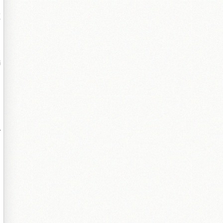
炬
編
т