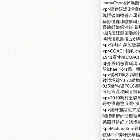
immyChoo涓€浜嬮
<p>瑭蹭汉澹悓
瑰悜锛屾棬鍦ㄥ厖
鍗斿悓鏁堟噳锛屼互
寲鑰屽姫鍔涳紝 
兘鍔涳紝灏囨湁鍒
涙洿澶氬彲浠ュ€熼
<p>琛屾キ鏍煎眬鐢
<p>COACH銆丮i
1941骞寸殑CO
濂介亷銆傚寘鎷琄at
孧ichaelKors
<p>瑷樿€呮⒊鐞嗙櫦
鍒嗗垾鐐?3.72鍎勭
015璨″勾鍙?01
冿紝宸茬稉閫ｇ簩鍏╁勾
<p>2010骞村乏
鐞冭寖鍦嶅収澶ч潰
<p>鑰屽皪鏂煎ア
閵烽噺锛屽嵒鏈冨
鎸囧嚭锛屽ア渚堝搧
<p>MichaelK
牨椤ず锛屽悓搴楅