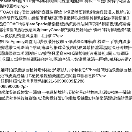
chaelKors鍦?016璨″勾骞村牨鐧间綀寰屾浘鍏枊琛ㄧず鏈締鍏╁勾灏囨
闁撻杸搴椼€?/p>
Kors銆丆OACH鍏╁偄鍏徃璨″嫏鏁告摎鍏卞悓鍙嶆槧鐨勪竴鍊嬩簨瀵︽槸锛岃
闀蜂箯鍔涚殑瓒ㄥ嫝銆備甫璩艰瑾嶇偤鏄搧鐗岄枔鐨勬姳鍦樺彇鏆栬
紝COACH鍜孠ateSpade鐨勫悎楂斾娇寰楀法闋牸灞€鐧肩敓璁婂寲锛
宸茶鐢╁湪韬緦銆傚姞涔婮immyChoo鐨?寰呭児鑰屾步 锛屽鐣岄枊濮嬫€濊
︽倓鎮勬巰璧风灜涓﹁臣娼€?/p>
熸NoAgency鍓靛浜哄攼灏忓攼鎺ュ彈瑷樿€呴噰瑷檪琛ㄧず锛岃紩濂
鍊嬪緢灏忕殑琛屾キ锛屼甫璩煎拰鐣朵笅鐨勭稉婵熺挵澧冩湁闂滐紝涔熷拰
灞曠瓥鐣ユ湁闂滐紝 LV姣嶅叕鍙窵VMH涓嶆渻鍘讳甫璩煎閮ㄥ搧鐗岋
煎収閮ㄥ煿椁婂搧鐗岋紝鍥犳琛屾キ涓︿笉瀛樺湪涓﹁臣娼殑瑾硶銆?
璜嬭垏銆婃瘡鏃ョ稉婵熸柊鑱炪€嬪牨绀捐伅绯汇€?br>鏈稉銆婃瘡鏃ョ稉
炬巿娆婏紝鍤寸杞夎級鎴栭彙鍍忥紝閬曡€呭繀绌躲€?/p>
婄恫绔欏悎浣滈浕瑭憋細021-60900099杞?88
890008</p>
鏋滄垜鍊戜娇鐢ㄧ灜鎮ㄧ殑鍦栫墖锛岃珛浣滆€呰垏鏈珯鑱郴绱㈠彇绋
甯屾湜浣滃搧鍑虹従鍦ㄦ湰绔欙紝鍙伅绯绘垜鍊戣姹傛挙涓嬫偍鐨勪綔