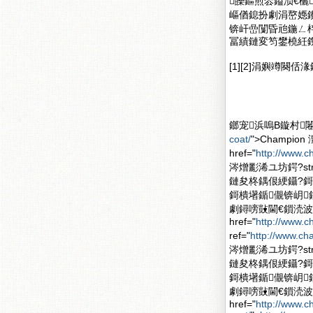
皪鏂煎枩鎰涢€欐
嶇偤鎴扮劇涓嶅嫕
锛屽嵒闅昏兘鍦ㄥ
冨績鏈変笉鐢橈紝
[1][2]涓嬩竴闋
鎯宠浜嗚В鏇村闂滄柤
coat/
">Champi
href="
http://www.
涔熷彲浠ユ坊鍔?stron
鏈夋柊鍝佷綆鑷?
鎶樻墸鍎儬锛岄
劇鐞嗙敱閫€鎻涜波
href="
http://www.
ref="
http://www.ch
涔熷彲浠ユ坊鍔?stron
鏈夋柊鍝佷綆鑷?
鎶樻墸鍎儬锛岄
劇鐞嗙敱閫€鎻涜波
href="
http://www.