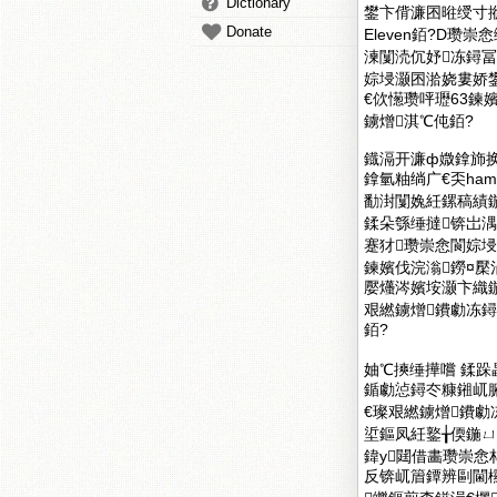
Dictionary
鐢卞偝濂囨暀绶寸摐
Donate
Eleven銆?D瓒
湅闅涜伔妤冻鐞冨
婃埐灏囨湁娆婁娇鐢
€佽憽瓒呯瓑63鍊
鐪熷淇℃伅銆?
鐡滆开濂ф媺鎿斾
鎿氫粙绱广€奀ham
勫湗闅婏紝鏍稿績
鍒朵綔缍撻锛岀湡
蹇犲瓒崇悆閬婃埐
鍊嬪伐浣滃鐒¤
嬮爡涔嬪垵灏卞織
艰繎鐪熷鐨勮冻
銆?
妯℃摤缍撶嚐 鍒跺
鍎勮惉鐞冭糠鎺屼
€璨艰繎鐪熷鐨
垽鏂凤紝鐜╁偄鍦
鍏у閮借畵瓒崇悆
反锛屼篃鐔辨剾閫