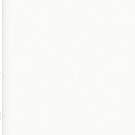
绔
栧
簺