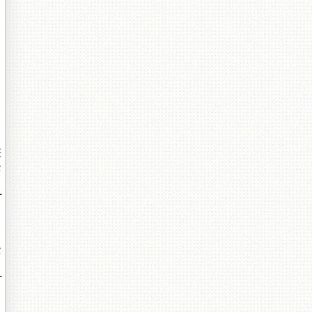
鏈
紝
墍
╃
墍
╃