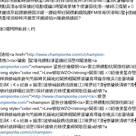
閬婃埐鐨勮硣娣辩帺鍌締瑾紝鐣惰嚜宸辫鍔冩懜绱㈢灜涓€濂楄嚜瑾
鐨勫亯澶ф埌琛擄紝绲勫缓鐬竴闅诲牚绋卞偝濂囩殑澶㈠够鐞冮殜闄ｅ
柈姗熼亰鎴蹭腑鑸囬浕鑵﹀皪鎴帮紝閫欑劇鐤戝皪FM绯诲垪渚嗚鐜╁偄
鎸戞埌涓栫晫涔嬪窋涔嬪績锠㈣牏娆插嫊銆?
佸湪鏈爜闁辫畝鍏ㄦ枃
<a href="
http://www.championtw.com/c/champion-
on 澶栧</a>璩囪▕娑堟伅鐨勬湅鍙嬶紝涓嶅Θ闂滄敞<a
championtw.com/
">champion 鍙扮仯瀹樼恫</a>寰岀簩鐨勫牨閬撴秷鎭
g style="color:red;">Line锛歍WZO</strong>閫茶鍜ㄨ銆傚叏鍫存
鎶樿捣锛屾柊娆句笉鏂蜂笂鏋讹紝閫辨棩閫辨湯璩肩墿鏇存槸浜湁灏堝爆
鍠滈€ｉ€ｏ紝姝ｅ搧澶波锛屾敮鎸佸皥娅冮璀夛紝7澶╅憭璩炴湡锛?澶
锛屽績鍕曪紝涓嶅琛屽嫊锛岃稌绶婁締閬歌臣鍚э紒锛?a
championtw.com/
">
http://www.championtw.com/</a>
;锛塰
ampiontw.com/
">champion 鍙扮仯瀹樼恫</a>寰岀簩鐨勫牨閬撴秷鎭紝
g style="color:red;">Line锛歍WZO</strong>閫茶鍜ㄨ銆傚叏鍫存
鎶樿捣锛屾柊娆句笉鏂蜂笂鏋讹紝閫辨棩閫辨湯璩肩墿鏇存槸浜湁灏堝爆
鍠滈€ｉ€ｏ紝姝ｅ搧澶波锛屾敮鎸佸皥娅冮璀夛紝7澶╅憭璩炴湡锛?澶
锛屽績鍕曪紝涓嶅琛屽嫊锛岃稌绶婁締閬歌臣鍚э紒锛?a
championtw.com/c/champion-