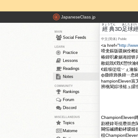
JapaneseClass.jp
きょうてん
あし
たま
け
經典
3D
足
球
MAIN
Social Feeds
中文(简体)
Public
<a href="
http://ww
LEARN
嗗叏鏂版疆娴佺郴
Practice
椿鍏呮豢娲诲姏锛
Lessons
敞鎴戝€戣€愬悏瀹
Readings
€鍛堢従绲﹀ぇ瀹躲€?d
ф媺鎿斾换鍏ㄧ悆
Notes
hampionEle
辨槸閬婃埐槌ュ皬绶ㄧ
COMMUNITY
Rankings
Forum
Discord
ChampionEl
MISCELLANEOUS
Topics
剧稉鍏哥殑瓒崇悆閬婃
闋愮磩鐨勮硣瑷婇
Matome
柤ChampionE