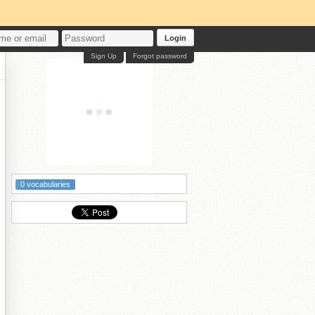
Login
Sign Up
Forgot password
0 vocabularies