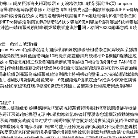
杩ェ鎷夋摂浠诲叏鐞冩帹寤ｅぇ浣垮強姒鍒朵綔浜恒€奀hampion
崇悆缍撶嚐绛栫暐鎵嬮亰姝ｅ紡灏嶅鍏綀锛岃┎鐢㈠搧鐛插緱鐬璅IFPro锛堝
摗鍗旀渻锛夌殑姝ｇ増鎺堟瑠锛屽熀鏂糉IFPro鎺堟瑠锛岄€欐瓒崇悆閬
‵IFPro鍗旀渻涓嬪寘鎷嫳瓒呫€佽タ鐢层€佹剰鐢层€佹硶鐢层€佽嵎鐢层
嬪湅鍌㈠崝鏈冪殑鐨勬暩鐧炬敮瓒崇悆淇辨▊閮ㄨ秴閬?0000鍚嶇悆鍝＄殑
换鍏ㄧ悆鎺ㄥ唬澶т娇
pion Eleven銆嬪埗浣滃湗闅婃槸涓€鍊嬪皥瑷绘柤瓒崇悆閬婃埐鍒朵綔鐨
鍦橀殜鎴愬摗鎿佹湁瓒呴亷10骞撮亰鎴茬爺鐧肩稉椹椼€傞櫎鐬睈瀵岀殑
姝ｅ枩鎰涜冻鐞冮€欓爡閬嬪嫊锛屼甫涓旀槸FM銆佸娉併€丗IFA绯诲垪
鐜╁偄锛屾槸鑳藉鍔犲叆鍒伴€欏€嬪埗浣滃湗闅婄殑蹇呰鍥犵礌锛屾暣
檿涓嶉珨鐝剧灜灏嶈冻鐞冪殑鍠滄剾鍜岀櫋杩枫€傛墍浠ュ埗浣滃湗闅婂湪
鍦ㄦ墦閫犱竴娆惧叿鏈夋繁搴︺€佹儏鎰熴€佹搷浣滄€у拰浜や簰寮忔渶璨
鐞冩ā鎿亰鎴诧紝璁撶帺鍌豢浣涜韩鑷ㄥ叾澧冪溂鍓嶇殑瓒崇悆涓栫晫
畾鎴拌
腑瀵︽檪灏嶆埌 姹哄嫕缍犺尩鍫磋冻鐞冪稉鐞嗙郴鍒楅亰鎴蹭竴鐩存槸鏈
勮冻鐞冮亰鎴诧紝榫愬ぇ瑭冲鐨勬暩鎿氬韩锛屽皪瓒崇悆濡栦汉鐨勭簿婧
ㄩ亰鎴蹭腑浣滅偤涓绘暀绶寸鐞嗕竴闅荤悆闅婄殑涓婁笂涓嬩笅銆傞€欎
杩锋矇娴稿湪閬婃埐涓缃蜂笉鑳斤紝鍗充娇涓€浜涘皥妤殑瓒崇悆鏁欑
欏€嬮亰鎴诧紝鐢氳嚦鏍规摎閬婃埐鐨勬暩鎿氬韩鍘荤敖绱勭悆鍝°€備絾鏄