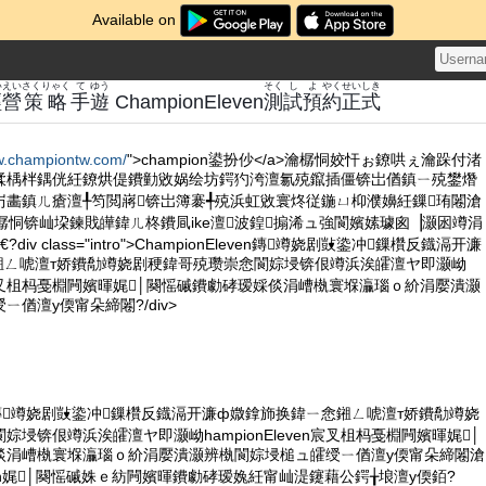
Available on
いえい
さくりゃく
て
ゆう
そく
し
よ
やく
せいしき
經營
策略
手
遊
ChampionEleven
測
試
預
約
正式
w.championtw.com/
">champion鍙扮仯</a>瀹樼恫姣忓ぉ鐐哄ぇ瀹跺付渚
鍒楀柈鍝侊紝鐐烘偍鐨勭敓娲绘坊鍔犳洿澶氱殑鑹插僵锛岀偤鎮ㄧ殑鐢熸
岃畵鎮ㄦ瘡澶╀笉閲嶈锛岀簿褰╃殑浜虹敓寰炵従鍦ㄩ枊濮嬶紝鏁珛闂滄
樼恫锛屾垜鍊戝皣鍏ㄦ柊鐨凬ike澶波鍠搧浠ュ強閬嬪嫊璩囪▕灏囦竴涓
iv class="intro">ChampionEleven鏄竴娆剧敱鍌冲鏁欑反鐡滆开濂
鎺ㄥ唬澶т娇鐨勪竴娆剧稉鍏哥殑瓒崇悆閬婃埐锛佷竴浜涘皬澶ヤ即灏岰
ven宸叉柤杩戞棩闁嬪暉娓│闋愮磩鐨勮硣瑷婇倓涓嶆槸寰堢灜瑙ｏ紒涓嬮潰灏
偤澶у偄甯朵締闂?/div>
even鏄竴娆剧敱鍌冲鏁欑反鐡滆开濂ф媺鎿斾换鍏ㄧ悆鎺ㄥ唬澶т娇鐨勪竴娆
埐锛佷竴浜涘皬澶ヤ即灏岰hampionEleven宸叉柤杩戞棩闁嬪暉娓│
倓涓嶆槸寰堢灜瑙ｏ紒涓嬮潰灏辨槸閬婃埐槌ュ皬绶ㄧ偤澶у偄甯朵締闂滄
leven娓│闋愮磩姝ｅ紡闁嬪暉鐨勮硣瑷婏紝甯屾湜鑳藉公鍔╁埌澶у偄銆?