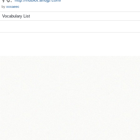
する。
http://hublot.anujp.com/
by
xxxaeec
Vocabulary List