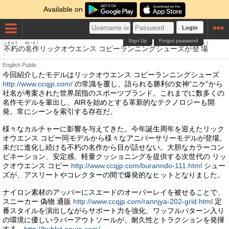
Available on
Login
Sign Up
Forgot password
ふきゅう
めいさく
とうじょう
不朽
の
名作
リックオウエンス コピーランニングシューズが
登場
English
Public
今回紹介したモデルはリックオウエンス コピーランニングシューズ
http://www.ccqjp.com/
の常識を覆し、語られる勝利の女神“ニケ”から
社名が考案された世界屈指のスポーツブランド。これまでに数多くの
名作モデルを輩出し、AIRを始めとする革新的なテクノロジーも開
発。常にシーンを索引する存在だ。
様々なカルチャーに影響を与えてきた。今年誕生周年を迎えたリック
オウエンス コピー同モデルから様々なアニバーサリーモデルが登場。
未だに進化し続ける不朽の名作から目が話せない。大胆なカラーコン
ビネーション、安定感、軽量クッショニングを提供する次世代の リッ
クオウエンス コピー
http://www.ccqjp.com/buranndo-111.html
シュー
ズが、アスリートやコレクターの間で爆発的なヒットとなりました。
ナイロン素材のアッパーにスエードのオーバーレイを被せることで、
スニーカー 偽物 通販
http://www.ccqjp.com/rannjya-202-grid.html
定
番スタイルを演出しながらサポート力を強化、ワッフルパターン入り
の環境に優しいラバーアウトソールが、耐久性とトラクションを発揮