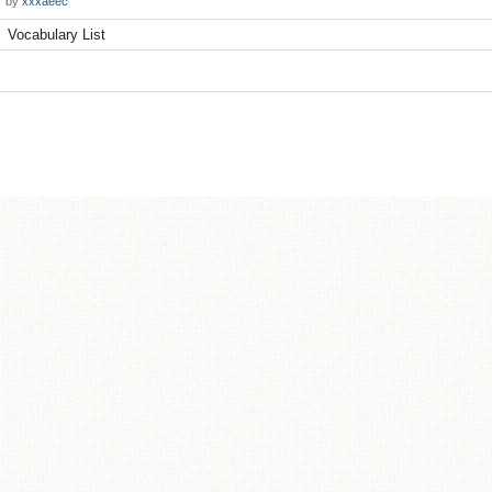
by
xxxaeec
Vocabulary List