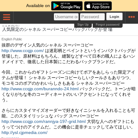
Available on
Login
Sign Up
Forgot password
にんき
げんてい
とうじょう
人気
限定
のシャネル スーパーコピーバックパックが
登場
English
Public
抜群のデザイン人気のシャネル スーパーコピー
http://www.ccqjp.com/
は迷彩柄とペイントというインパクトバッグが
登場した。原材料はもちろん、縫製などすべて日本の職人によるハン
ドメイドで、徹底した日本製にこだわるバックブランドだ。
今回、これからのギフトシーズンに向けてボアをあしらった限定アイ
テムが登場！ シャネル スーパーコピーらしいクールさもありつつ、
モコモコのボアのかわいらしさもある シャネル スーパーコピー
http://www.ccqjp.com/buranndo-24.html
バックパックだ。トーンが暗
くなりがちな冬のコーディネートのいいアクセントになってくれそ
う。
さらにカスタイマイズオーダーで好きなイニシャルを入れることも可
能。このスタイリッシュな バッグ スーパーコピー
http://www.ccqjp.com/rannjya-197-grid.html
大切な人へのギフトにも
うってつけのアイテムだ。この機会に是非チェックしてみてほしい。
http://ysl.cjpmedia.com/