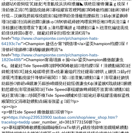
績鎯呫€傜恫绲′笂鏈夋洿澶氱殑浜洪枊濮嬭◣璜栬臣璨锋彌瀛ｇ殑琛ｆ
湇銆傚叾涓笉灏戠殑鏈嶈搴楅嫪宸茬稉闁嬪閵峰敭绉嬪鏈嶈锛屽
付绲︿汉鍊戝挤鐑堢殑鎻涘鎰熷彈銆傞偅楹煎皪鏂煎コ鎬ф湅鍙嬩締
瑾紝鑷劧涓嶈兘閷亷姝ゅ绡€锛屼締鐐鸿嚜宸辫臣缃竴浜涚瀛ｆ
湇椋撅紝璁撹嚜宸卞彲浠ュ湪绉嬮珮姘ｇ埥鐨勭瀛ｈ兘澶犵編缇庣殑
銆傞伕鎿囩ū蹇冭。鏈嶏紝鐣剁劧瑕佺湅涓€涓?a
href="
http://www.championtw.com/p/champion-hats-
64193c7e/
">Champion 婕佸か甯?鐧借壊</a>鍙奀hampion绉嬫琛ｆ
湇锛屽埌娣樺搴楀幓鐪嬩竴涓?a
href="
http://www.championtw.com/p/champion-hats-
1820e488/
">Champion甯藉瓙姝ｅ搧</a>鍙奀hampion鏅傚皻濂虫
€ц。鏈嶏紝Tide Speed鏄皥闁€閵峰敭娼墝绉嬫琛ｆ湇鐨勫簵閶紝
鍏舵湰韬叿鏈夊崄鍒嗗挤澶х殑褰遍熆鍔涳紝鑳藉鐐哄ぇ鐪惧コ鎬у付
渚嗘洿澶氱殑绂忓埄锛屽簵閶！闈㈡湁澶氭鐨勭瀛ｆ湇瑁濓紝娆惧
紡鏂扮锛岄ⅷ鏍兼竻鏂扮崹鐗癸紝鎴愮偤濂虫€ф湅鍙嬪€戝績鐩腑鐨
勭悊鎯虫湇瑁濆簵閶紝Tide Speed搴楅嫪姝蜂締閮芥湁寰堝鐨勫鎴
讹紝寰堝瀹㈡埗閮芥槸Tide Speed鐨勮€佸鎴讹紝搴楅嫪濡備粖鍙栧
緱闈炲父涓嶉尟鐨勬垚鏋滃強鍙ｇ銆?/p>
<p></p>
<p>锛圱ide Speed 鏅傚皻娼祦锛?/p>
<p>
https://shop239533900.taobao.com/shop/view_shop.htm?
tracelog=twddp
user_number_id=3819773156锛?/p>
<p>搴楅嫪閵峰敭鐨勫搧鐗屾槸ErraTic锛岃┎鍝佺墝鍏锋湁鐗规畩鐨勫