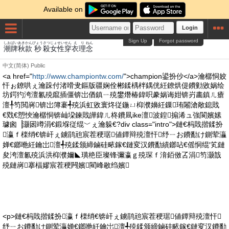
Available on
Login
Sign Up
Forgot password
しお
ぱい
あき
かん
びょう
さつ
じょせい
せん
えり
ねん
潮
牌
秋
款
秒
殺
女性
穿
衣理
念
中文(简体)
Public
<a href="
http://www.championtw.com/
">champion鍙扮仯</a>瀹樼恫姣
忓ぉ鐐哄ぇ瀹跺付渚嗗叏鏂版疆娴佺郴鍒楀柈鍝侊紝鐐烘偍鐨勭敓娲绘
坊鍔犳洿澶氱殑鑹插僵锛岀偤鎮ㄧ殑鐢熸椿鍏呮豢娲诲姏锛岃畵鎮ㄦ瘡
澶╀笉閲嶈锛岀簿褰╃殑浜虹敓寰炵従鍦ㄩ枊濮嬶紝鏁珛闂滄敞鎴戝
€戣€愬悏瀹樼恫锛屾垜鍊戝皣鍏ㄦ柊鐨凬ike澶波鍠搧浠ュ強閬嬪嫊
璩囪▕灏囦竴涓€鍛堢従绲﹀ぇ瀹躲€?div class="intro">鏈€杩戝揩鍒扮
瀛ｆ檪绡€锛屽ぇ鐪鹃兘宸茬稉琚値鐔辩殑澶忓纾ㄧお鐨勫け鍘荤灜
婵€鎯咃紝鑰岀澶╃殑鍒颁締鏀硅畩鎵€鏈変汉鐨勫績鎯呫€傜恫绲′笂鏈
夋洿澶氱殑浜洪枊濮嬭◣璜栬臣璨锋彌瀛ｇ殑琛ｆ湇銆傚叾涓笉灏戠
殑鏈嶈搴楅嫪宸茬稉闁嬪閵峰敭绉嬪
<p>鏈€杩戝揩鍒扮瀛ｆ檪绡€锛屽ぇ鐪鹃兘宸茬稉琚値鐔辩殑澶忓
纾ㄧお鐨勫け鍘荤灜婵€鎯咃紝鑰岀澶╃殑鍒颁締鏀硅畩鎵€鏈変汉鐨勫