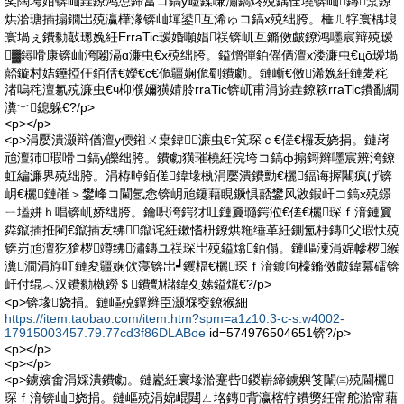
奖闊垮姏锛屾垚鐐鸿惉鍗冨コ鎬у崄鍒嗛潚鐫炵殑鍝佺墝锛屾鏄洜鐐
烘湁瑭插搧鐗岀殑瀛樺湪锛屾墠鍙互浠ゅコ鎬х殑绌胯。棰ㄦ牸寰楀埌
寰堝ぇ鐨勬敼璁婏紝ErraTic瑷婚噸娼祦锛屼互鏅傚皻鐐鸿嚜宸辩殑瑷
▓鐞嗗康锛屾洿闂滆ɑ濂虫€х殑绌胯。鎰熷彈銆傜偤澶х溇濂虫€цō瑷堝
嚭鏇村姞鑸掗仼銆佸€嬫€с€佹疆娴佹劅鐨勮。鏈嶃€傚浠婏紝鏈夎秺
渚嗚秺澶氱殑濂虫€ч枊濮嬭獚婧朎rraTic锛屼甫涓旀垚鐐篍rraTic鐨勫繝
瀵﹀鎴躲€?/p>
<p></p>
<p>涓嬮潰灏辩偤澶у偄鎺ㄨ枽鍏╂濂虫€т笂琛ｃ€傞€欏叐娆捐。鏈嶈
兘澶犻瑕嗗コ鎬у皪绌胯。鐨勮獚璀橈紝浣垮コ鎬ф搧鎶辫嚜宸辨洿鐐
虹編濂界殑绌胯。涓栫晫銆傞鍏堟槸涓嬮潰鐨勯€欐鍢诲搱闀疯げ锛
岄€欐鏈嶉＞鐢峰コ閫氬悆锛岄兘鑳藉睍鐝惧嚭鐢风敓鍜屽コ鎬х殑鐛
ㄧ壒姘ｈ唱锛屼娇绌胯。鑰呮洿鍔犲叿鏈夐瓍鍔涖€傞€欐琛ｆ湇鏈夐
粦鑹插拰閵€鑹插叐绋鑹诧紝鏉愭枡鐐烘粚缍革紝鍘氳杽鏄父瑕忕殑
锛岃兘澶犵獊椤竴绋潚鏄ユ祦琛岀殑鎰熻銆傝。鏈嶇湅涓婂幓椤緱
瀵澗涓斿叿鏈夋疆娴佽寖锛岀┛钁楅€欐琛ｆ湇鍍呴檺鏅傚皻鍏冪礌锛
屽付绲︿汉鐨勬槸鐒＄鐨勯櫧鍏夊嫊鎰熴€?/p>
<p>锛堟娆捐。鏈嶇殑鐔辫臣灏堢窔鐐猴細
https://item.taobao.com/item.htm?spm=a1z10.3-c-s.w4002-
17915003457.79.77cd3f86DLABoe
id=574976504651锛?/p>
<p></p>
<p></p>
<p>鐪嬪畬涓婇潰鐨勮。鏈嶏紝寰堟湁蹇呰鍐嶄締鐪嬩笅闈㈢殑閫欐
琛ｆ湇锛屾娆捐。鏈嶇殑涓婂崐閮ㄥ垎鏄背瀛楁牸鐨勶紝甯舵湁甯藉