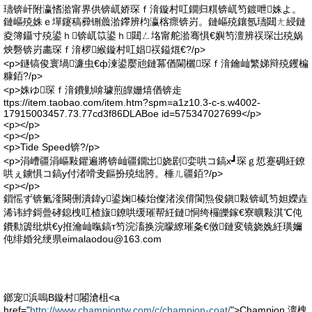
瓙锛屽附瀛愭湁甯界供锛屼娇琛ｆ湇鏇村叿鐗归粸锛屼笉鍍呭姝よ。
鏈嶇殑姝ｅ墠鑳稿彛铏曟湁鑻辨枃瀛楁瘝锛岃。鏈嶇殑鑲氬瓙閮ㄤ綅鏈
夌簿鑷寸殑鍙ｈ锛屼笖鍙ｈ閮ㄥ垎甯舵湁骞惧€嬩笉澶辨祦琛岀殑娲
炴礊锛岃畵琛ｆ湇椤緱鏇村叿娼祦鎰熴€?/p>
<p>鐩镐俊寰堝濂虫€ф湅鍙嬮兘鏈冪偤閫欐琛ｆ湇鑰屾繁娣辩殑钁楄
糠銆?/p>
<p>姝ゆ琛ｆ湇鐨勭啽璩煎皥姗熺偤锛歨
ttps://item.taobao.com/item.htm?spm=a1z10.3-c-s.w4002-
17915003457.73.77cd3f86DLABoe id=575347027699</p>
<p></p>
<p></p>
<p>Tide Speed锛?/p>
<p>涓嶆疆涓嶇敤鑺遍將锛屾疆鐗岀娆剧娈哄コ鎬х┛琛ｇ悊蹇碉紝鐐
哄ぇ鐪惧コ鎬у付渚嗗叏鏂扮殑绌胯。棰ㄦ疆銆?/p>
<p></p>
鎻愮ず锛氭湰闋侀潰鍏у鍙婅榛炲儏渚涘偝閬炰俊鎭敤锛屼笉妲嬫垚
浠讳綍鎶曡硣鎴栧叿楂旇鐐哄缓璀帮紝鏈恫绔欏皪鎵€寮曠敤淇℃伅
鐨勬簴纰烘€у拰瀹屾暣鎬т笉浣滀换浣曚繚璀夈€傚鏈変镜娆婏紝璜嬭
伅绯婚兊绠県
eimalaodou@163.com
鎯宠浜嗚В鏇村闂滄柤<a
href="
http://www.championtw.com/c/champion-coat/
">Champion 澶栧