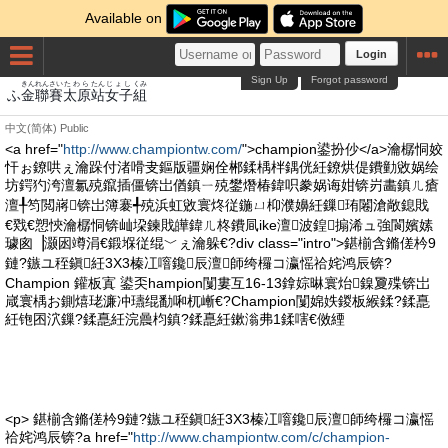
Available on
Login
Sign Up
Forgot password
きん
れん
さい
たわら
たん
じょし
くみ
ふ
金
聯
賽
太原
站
女子
組
中文(简体)
Public
<a href="
http://www.championtw.com/
">champion鍙扮仯</a>瀹樼恫姣
忓ぉ鐐哄ぇ瀹跺付渚嗗叏鏂版疆娴佺郴鍒楀柈鍝侊紝鐐烘偍鐨勭敓娲绘
坊鍔犳洿澶氱殑鑹插僵锛岀偤鎮ㄧ殑鐢熸椿鍏呮豢娲诲姏锛岃畵鎮ㄦ瘡
澶╀笉閲嶈锛岀簿褰╃殑浜虹敓寰炵従鍦ㄩ枊濮嬶紝鏁珛闂滄敞鎴戝
€戣€愬悏瀹樼恫锛屾垜鍊戝皣鍏ㄦ柊鐨凬ike澶波鍠搧浠ュ強閬嬪嫊
璩囪▕灏囦竴涓€鍛堢従绲﹀ぇ瀹躲€?div class="intro">鍖椾含鏅傞枔9
鏈?鏃ユ秷鎭紝3X3榛冮噾鑱辰澶師绔欏コ瀛愮祫姹鸿辰锛?
Champion 鑵板寘 鍙奀hampion闅婁互16-13鎿婃晽寰炲鎳夐殜锛岀
嵅寰楀お鍘熺珯濂冲瓙绲勫啝杌嶃€?Champion闅婂妷鍐板緱鍒?鍒嗭
紝铇囨泬鏁?鍒嗭紝浣曟枃鎮?鍒嗭紝鏉滃弗1鍒嗐€傚緸
<p> 鍖椾含鏅傞枔9鏈?鏃ユ秷鎭紝3X3榛冮噾鑱辰澶師绔欏コ瀛愮
祫姹鸿辰锛?a href="
http://www.championtw.com/c/champion-