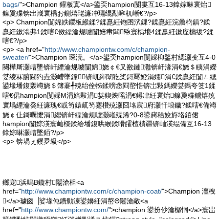
bags/
">Champion 鑵板寘</a>鍙奀hampion闅婁互16-13鎿婃晽寰炲
鎳夐殜锛岀嵅寰楀お鍘熺珯濂冲瓙绲勫啝杌嶃€?/p>
<p> Champion闅婂妷鍐板緱鍒?鍒嗭紝铇囨泬鏁?鍒嗭紝浣曟枃鎮?鍒
嗭紝鏉滃弗1鍒嗐€傚緸瀹规噳闅婄帇闆帋寰楀埌4鍒嗭紝鏉庢槦绂?鍒
嗐€?/p>
<p> <a href="
http://www.championtw.com/c/champion-
sweater/
">Champion 琛涜。</a>鍙奀hampion闅婇枊鍫村緦灏变互4-0
闋樺厛灏嶆墜锛屽緸瀹规噳闅婂娆￠€叉敾鏈灉锛屽湪涓€娆＄眱涓嬫
姇绫冧腑閫犳垚灏嶆墜鐘锛屼緷闈犵桨鐞冩嬁涓嬬涓€鍒嗭紝闅ㄥ緦
鍙堟墦鍑轰竴娆＄簿褰╃殑绐佺牬鍒嗙悆閰嶅悎锛岀敤鎷嬫姇鎷夸笅1鍒
嗐€侰hampion闅婇Μ涓婄敤涓姇鍥炴暚涓€鐞冿紝寰炲鎳夐殜鐪熺殑
寰堝緸瀹癸紝濂瑰€戜笉鎱屼笉蹇欑殑灏囧垎宸府灏忓埌鐬?鍒嗐€備竴
娆￠仩鎶曞懡涓緦锛屽緸瀹规噳灏嶉殜浠?0-8鍙嶈秴姣斿垎銆侰
hampion闅婃渶寰屾檪鍒绘墦鍑哄緱鍒嗗皬楂樻疆锛屾渶绲備互16-13
鎿婃晽灏嶆墜銆?/p>
<p> 锛堝ぇ钁夛級</p>
鎯宠浜嗚В鏇村闂滄柤<a
href="
http://www.championtw.com/c/champion-coat/
">Champion 澶栧
</a>璩囪▕娑堟伅鐨勬湅鍙嬶紝涓嶅Θ闂滄敞<a
href="
http://www.championtw.com/
">champion 鍙扮仯瀹樼恫</a>寰岀