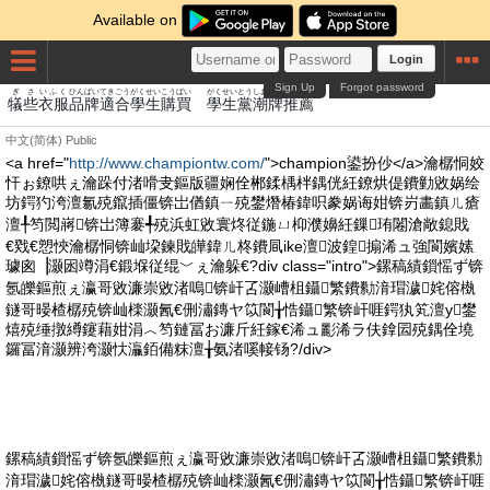
Available on
Login
Sign Up
Forgot password
ぎ
さ
いふく
ひん
ぱい
てきごう
がくせい
こうばい
がくせい
とう
しお
ぱい
すいせん
犠
些
衣服
品
牌
適合
學生
購買
學生
黨
潮
牌
推薦
中文(简体)
Public
<a href="
http://www.championtw.com/
">champion鍙扮仯</a>瀹樼恫姣
忓ぉ鐐哄ぇ瀹跺付渚嗗叏鏂版疆娴佺郴鍒楀柈鍝侊紝鐐烘偍鐨勭敓娲绘
坊鍔犳洿澶氱殑鑹插僵锛岀偤鎮ㄧ殑鐢熸椿鍏呮豢娲诲姏锛岃畵鎮ㄦ瘡
澶╀笉閲嶈锛岀簿褰╃殑浜虹敓寰炵従鍦ㄩ枊濮嬶紝鏁珛闂滄敞鎴戝
€戣€愬悏瀹樼恫锛屾垜鍊戝皣鍏ㄦ柊鐨凬ike澶波鍠搧浠ュ強閬嬪嫊
璩囪▕灏囦竴涓€鍛堢従绲﹀ぇ瀹躲€?div class="intro">鏍稿績鎻愮ず锛
氬皪鏂煎ぇ瀛哥敓濂崇敓渚嗚锛屽叾灏嶆柤鑷繁鐨勬湇瑁濊姹傛槸
鐩哥暥楂樼殑锛屾檪灏氥€侀潚鏄ヤ笖閬╁悎鑷繁锛屽啀鍔犱笂澶у鐢
熺殑缍撴繜鑳藉姏涓︿笉鏈冨お濂斤紝鎵€浠ュ彲浠ラ伕鎿囩殑鍝佺墝
鑼冨湇灏辨洿灏忕灜銆備粖澶╁氨渚嗘帹钖?/div>
鏍稿績鎻愮ず锛氬皪鏂煎ぇ瀛哥敓濂崇敓渚嗚锛屽叾灏嶆柤鑷繁鐨勬
湇瑁濊姹傛槸鐩哥暥楂樼殑锛屾檪灏氥€侀潚鏄ヤ笖閬╁悎鑷繁锛屽啀