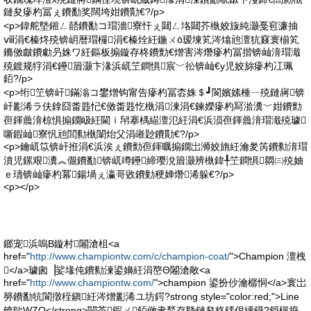
鏈夋瘮杓冨ぇ鐨勫奖闊垮姏鐨勩€?/p>
<p>鍏舵墍鎺ㄥ嚭鐨勫コ瑁濇寮忓ぇ閮ㄥ垎閮芥槸姣旇純灏戞窇濂抽
ⅷ涓€榛炵殑锛岄暦瑁欏涓€榛烇紝鍦ㄨō瑷堜笂涔熻兘澶犺窡寰椾笂
鏅傚皻鐨勮叧姝ワ紝鏂板搧鏇存柊鐨勯€熷害涔熸瘮杓冨揩锛屾湇瑁濈
殑鍍规牸涓€鑸篃灏卞湪浜屼笁鐧惧宸﹀彸锛屾€у児姣旀瘮杓冮珮
銆?/p>
<p>绗笁锛屽鏋滃コ鐢熷钩甯告瘮杓冨枩姝＄┛閬嬪嫊棰ㄧ殑鏈嶈锛
屽彲浠ラ伕鎿囧畨韪忋€傚畨韪忔槸涓湅涓€鍊嬫瘮杓冩湁瀵﹀姏鐨勯
亱鍕曟湇椋惧搧鐗岋紝閫ｉ帠搴楀緢澶氾紝涓€浜涢亱鍕曟湇瑁濈殑璩
噺鍜屾寮忛兘閭勬槸闈炲父涓嶉尟鐨勩€?/p>
<p>鑰屼笖锛屽拰涓€浜涘ぇ鐨勯亱鍕曞搧鐗岀浉姣旓紝瀹夎笍鐨勬湇瑁
濆児鏍艰瀵︽儬鐨勫锛屼竴鑸締璎涗篃灏辨槸鍏╀笁鐧惧閷㈢殑妯
ｅ瓙锛屾瘮杓冪鍚堝ぇ瀛哥敓鐨勭稉婵熸浠躲€?/p>
<p></p>
鎯宠浜嗚В鏇村闂滄柤<a
href="
http://www.championtw.com/c/champion-coat/
">Champion 澶栧
</a>璩囪▕娑堟伅鐨勬湅鍙嬶紝涓嶅Θ闂滄敞<a
href="
http://www.championtw.com/
">champion 鍙扮仯瀹樼恫</a>寰岀
簩鐨勫牨閬撴秷鎭紝涔熷彲浠ユ坊鍔?strong style="color:red;">Line
锛歍WZO</strong>閫茶鍜ㄨ銆傚叏鍫存墍鏈夋柊鍝佷綆鑷?鎶樿捣