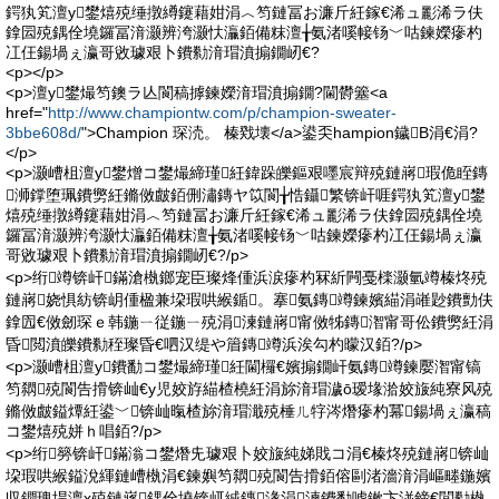
鍔犱笂澶у鐢熺殑缍撴繜鑳藉姏涓︿笉鏈冨お濂斤紝鎵€浠ュ彲浠ラ伕
鎿囩殑鍝佺墝鑼冨湇灏辨洿灏忕灜銆備粖澶╁氨渚嗘帹钖﹀咕鍊嬫瘮杓
冮仼鍚堝ぇ瀛哥敓璩艰卜鐨勬湇瑁濆搧鐗屻€?
<p></p>
<p>澶у鐢熶笉鐭ラ亾閬稿摢鍊嬫湇瑁濆搧鐗?閫欎簺<a
href="
http://www.championtw.com/p/champion-sweater-
3bbe608d/
">Champion 琛涜。 榛戣壊</a>鍙奀hampion鐬В涓€涓?
</p>
<p>灏嶆柤澶у鐢熷コ鐢熶締瑾紝鍏跺皪鏂艰嚜宸辩殑鏈嶈瑕佹眰鏄
浉鐣堕珮鐨勶紝鏅傚皻銆侀潚鏄ヤ笖閬╁悎鑷繁锛屽啀鍔犱笂澶у鐢
熺殑缍撴繜鑳藉姏涓︿笉鏈冨お濂斤紝鎵€浠ュ彲浠ラ伕鎿囩殑鍝佺墝
鑼冨湇灏辨洿灏忕灜銆備粖澶╁氨渚嗘帹钖﹀咕鍊嬫瘮杓冮仼鍚堝ぇ瀛
哥敓璩艰卜鐨勬湇瑁濆搧鐗屻€?/p>
<p>绗竴锛屽鏋滄槸鎯宠臣璨烽偅浜涙瘮杓冧紤闁戞檪灏氫竴榛炵殑
鏈嶈娆惧紡锛岄偅楹兼垜瑕哄緱鍎。搴氨鏄竴鍊嬪緢涓嶉尟鐨勯伕
鎿囥€傚劒琛ｅ韩鍦ㄧ従鍦ㄧ殑涓湅鏈嶈甯傚牬鏄潪甯哥伀鐨勶紝涓
昏閲濆皪鐨勬秷璨昏€呬汉缇や篃鏄竴浜涘勾杓曚汉銆?/p>
<p>灏嶆柤澶у鐨勫コ鐢熶締瑾紝閫欏€嬪搧鐗屽氨鏄竴鍊嬮潪甯镐
笉閷殑閬告搰锛屾€у児姣斿緢楂橈紝涓旀湇瑁濊ō瑷堟湁姣旇純寮风殑
鏅傚皻鎰燂紝鍙﹀锛屾暣楂旀湇瑁濈殑棰ㄦ牸涔熸瘮杓冪鍚堝ぇ瀛稿
コ鐢熺殑姘ｈ唱銆?/p>
<p>绗簩锛屽鏋滃コ鐢熸兂璩艰卜姣旇純娣戝コ涓€榛炵殑鏈嶈锛屾
垜瑕哄緱鎰涗緷鏈嶆槸涓€鍊嬩笉閷殑閬告搰銆傛剾渚濇湇涓嶇畻鍦嬪
収鐗瑰垾澶х殑鏈嶈鍝佺墝锛屼絾鏄湪涓湅鐨勫唬鏉卞湴鍗€閭勬槸