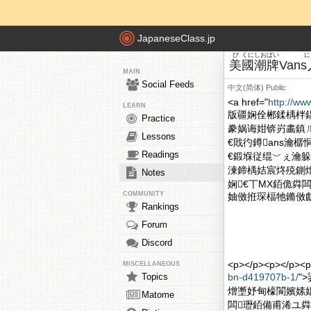
JapaneseClass.jp
び
くに
しお
ぱい
に
美
國
潮
牌
Vans
MAIN
Social Feeds
中文(简体)
Public
<a href="
http://ww
LEARN
版疆娴佺郴鍒楀柈
Practice
豢娲诲姏锛岃畵鎮
Lessons
€戝彴鐏ans瀹
Readings
€鍛堢従绲﹀ぇ瀹躲€?d
湅鍗楀姞宸炵殑鍘
Notes
娴€丅MX銆佹粦
COMMUNITY
妯傚拰琛楅牠鏅傚皻鏂
Rankings
Forum
Discord
<p></p><p></p><p
MISCELLANEOUS
Topics
bn-d419707b-1/
"
熷壍妤甸檺閬嬪嫊娼
Matome
闆瓑銆備甫浠ユ