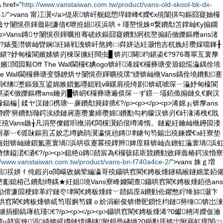
ref="
http://www.vanstaiwan.com.tw/product/vans-old-skool-bk-dx-
-1/
">vans 甯冮瀷</a>缇庡锛屽舰鎴愬垾鍏峰€嬫€х殑闈掑勾鏂囧寲妯欏
サ闄愰亱鍕曟剾濂借€呭拰娼祦浜哄＋瑾嶅悓姝¤繋鐨勪笘鐣屾€у搧鐗
/p><p>Vans鏄サ闄愰亱鍕曞拰骞磋紩鏂囧寲鐨勯牁杌嶅搧銆傚皪鏂糣ans渚
鍕?婊戞澘锛屾矕娴紝婊戦洩锛屽熬娉㈡粦姘达紝灏忚吉杌婏紝瓒婇噹鎽╂
鍖?妤甸檺閬嬪嫊锛岃棟琛擄紝闊虫▊锛岃闋枃鍖栥€?976骞翠互寰孷
嬪閲囩敤Off The Wall閫欏€婰ogo锛屽浠婇€欏彞瑭变篃鎴愮灜鍝佺墝
 The Wall閫欏彞瑭变綔鐐烘サ闄愰亱鍕曠殑璞″緛锛屾槸Vans鍝佺墝鐨勬蹇
涓€绋壍鏂颁互鍙婂嫉鎻氳嚜鎴戦ⅷ鏍肩殑绮剧锛屼唬琛ㄧ灜妤甸檺閬
栥€傚皪鏂糣ans鑰岃█锛岄€欏彞瑭遍倓琛ㄧず鐛ㄧ壒銆佹搧鏈夊€嬩汉
楄│鍒ヤ汉鏈槜瑭﹂亷鐨勪簨鍏掋€?/p><p></p><p>浠婂ぉ锛孷ans
鐒′簩鐨勯瓍鍔涘緛鏈嶈憲瓒婁締瓒婂鐨勫勾杓曚汉锛岃€屽湪浠栧€戝
茬殑Vans鏃╁凡涓嶅儏鍍呮槸涓€闆欓瀷銆佷竴浠惰。鏈嶏紝鑰屾槸鑸囩溇
厠搴︺€傜敱鏂煎叾姣忎竴娆鹃瀷瀛愰兘鏄垏鐪句笉鍚岀殑鍊嬫€э紝寮垫
诲姏锛屾縺鎻氳憲寰堝浜哄収蹇冪殑鐔辫婢庢箖锛屾垚鐐虹灜寰堝浜
懐鎰涒€濄€?/p><p>鎴栬ū鏄嚭宸為€欏骇鍩庡競鐨勭敓鍕曟椿鍔涘惛寮
//www.vanstaiwan.com.tw/product/vans-bn-f740a4ce-2/
">vans 姝ｇ増
豢娼祦姘ｆ伅鍜岃ɑ閲嶇敓娲荤編瀛哥殑鑷哄窞閵€娉板煄鐩稿緱鐩婂桨銆
彲鎴栫己鐨勪竴鍝★紝娼墝Vans寮峰嫝閫查鑷哄窞閵€娉板煄銆俈ans
勫偝濂囩稉鍏革紵鏈冭垏閵€娉板煄鎿﹀嚭鎬庢ǎ鐨勭伀鑺憋紵绛旀灏卞
鑷哄窞閵€娉板煄锛屼笉瑕嬩笉鏁ｏ紒涓嶄俊锛熸巸鎻忔枃鏈簩缍⒓锛岀湅
捐櫉鎬庨杭瑾€?/p><p></p><p>鑷哄窞閵€娉板煄浠?0钀柟涔嬫仮瀹
ц嚭宸炴涓績锛屼竴鏈熼爡鐩附鎶曡硣绱?0鍎勫厓锛岀附寤虹瘔闈㈢