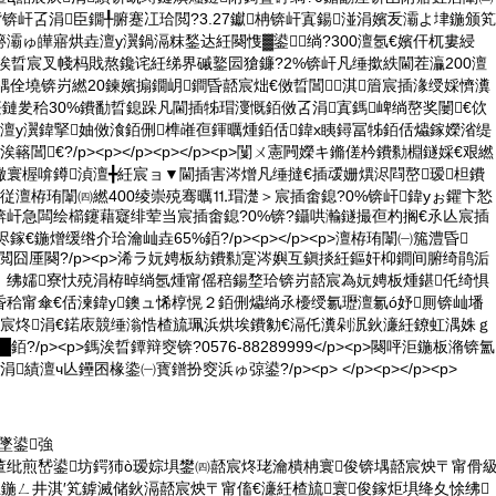
圭背锛屽叾涓臣鐗╀腑蹇冮珨閲?3.27钀柟锛屽寘鍚湴涓嬪叐灞よ垏鍦颁笂
灞ゅ皣寤烘垚澶у瀷鍋滆粖鍫达紝闋愯▓鍙绱?300澶氬€嬪仠杌婁綅
墠鎷涘晢宸叉帴杩戝熬鑱诧紝绨界磩鐜囩獊鐮?2%锛屽凡缍撳紩閫茬灜200澶
鍝佺墝锛岃繎20鍊嬪搧鐗岄鐧昏嚭宸炪€傚晢閶淇篃宸插湪绶婇懠瀵
紝鏈夎秴30%鐨勫晢鎴跺凡閫插牬瑁濅慨銆傚叾涓寘鎷崥绱嶅奖闄€佽
澶у瀷鍏掔妯傚湌銆侀榫嶉亱鍕曞煄銆佸鍏х眱鐞冨牬銆佸爞鎵嬫渻缇
閶€?/p><p></p><p></p><p>闅ㄨ憲闁嬫キ鏅傞枔鐨勬棩鐩婇€艰繎
寰楃啽鐏湞澶╋紝宸ョ▼閫插害涔熷凡缍撻€插叆姗熼浕閰嶅瑷柦鐨
従澶栫珛闈㈣繎400绫崇殑骞曞⒒瑁濋＞宸插畬鎴?0%锛屽鍏уぉ鑺卞悐
锛屽急闆绘櫤鑳藉寲绯荤当宸插畬鎴?0%锛?鑷哄瀭鐩撮亱杓搁€氶亾宸插
鎵€鍦熷缓绺介珨瀹屾垚65%銆?/p><p></p><p>澶栫珛闈㈠箷澧昏
p><p>閲囧厜闋?/p><p>浠ラ妧娉板紡鐨勬寔涔嬩互鎭掞紝鏂奸枊鐧间腑绮鹃洉
！绋嬬寮忕殑涓栫晫绱氬煄甯傜稖鍚堥珨锛岃嚭宸為妧娉板煄鍖仛绮惧
秴甯傘€佸湅鍏у鐭ュ悕椁愰２銆侀爞绱氶櫌绶氱瓑澶氱ó妤厠锛屾墦
嚭宸炵涓€鍩庡競缍滃悎楂旈珮浜烘埃鐨勨€滆仛瀵剁泦鈥濓紝鐐虹湡姝ｇ
?/p><p>鎷涘晢鐔辩窔锛?0576-88289999</p><p>闋呯洰鍦板潃锛氳
績澶ч亾鑸囨椽鍌㈠寳鐠扮窔浜ゅ弶鍙?/p><p> </p><p></p><p>
告墜鍙強
董纰煎嵆鍙坊鍔犻ò瑷婃埧鐢㈣嚭宸炵珯瀹樻柟寰俊锛堣嚭宸炴〒甯傦
互鍦ㄥ井淇′笂鎼滅储鈥滆嚭宸炴〒甯傗€濓紝楂旈寰俊鎵炬埧绛夊悇绋