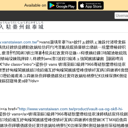
Available on
ゅう
ちゅう
だい
しゅう
ぎん
やすし
しろ
入
駐
臺
州
銀
泰
城
w.vanstaiwan.com.tw/
">vans灏堣常搴?/a>姣忓ぉ鐐哄ぇ瀹跺付渚嗗叏鏂
鍝侊紝鐐烘偍鐨勭敓娲绘坊鍔犳洿澶氱殑鑹插僵锛岀偤鎮ㄧ殑鐢熸椿鍏呮
ㄦ瘡澶╀笉閲嶈锛岀簿褰╃殑浜虹敓寰炵従鍦ㄩ枊濮嬶紝鏁珛闂滄敞鎴戝
樼恫锛屾垜鍊戝皣鍏ㄦ柊鐨剉ans澶波鍠搧浠ュ強閬嬪嫊璩囪▕灏囦竴涓
iv class="intro">鍙扮仯 vans 锛堣寖鏂級鏄?966骞磋獣鐢熸柤缇庡
熷壍妤甸檺閬嬪嫊娼墝銆備互妤甸檺閬嬪嫊璧峰偄锛屽寘鎷粦鏉裤€佹
闆瓑銆備甫浠ユ粦鏉块亱鍕曠偤鏍癸紝寰炵敓娲绘柟寮忋€佽棟琛撱€侀煶
囧寲绛夎ɑ鍏?/div>
><a href="
http://www.vanstaiwan.com.tw/product/vault-ua-og-sk8-hi-
>鍙扮仯 vans</a>锛堣寖鏂級鏄?966骞磋獣鐢熸柤缇庡湅鍗楀姞宸炵殑鍘
墝銆備互妤甸檺閬嬪嫊璧峰偄锛屽寘鎷粦鏉裤€佹矕娴€丅MX銆佹粦
粦鏉块亱鍕曠偤鏍癸紝寰炵敓娲绘柟寮忋€佽棟琛撱€侀煶妯傚拰琛楅牠鏅