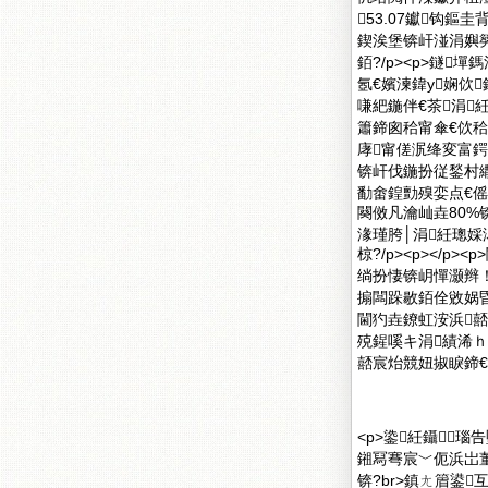
53.07钀钩鏂
鍥涘堡锛屽湴涓嬩簩
銆?/p><p>鐩
氬€嬪湅鍏у娴佽
嗛紦鍦伴€茶涓
簫鍗囪秴甯傘€佽秴
庨甯傞泦绛変富鍔涘簵
锛屽伐鍦扮従鍫村繖
勫畬鍠勯殠娈点€傜
闋傚凡瀹屾垚80%
湪瑾胯│涓紝璁婇浕
椋?/p><p></
绱扮悽锛岄憚灏辫
搧闆跺敭銆佺敓娲昏
閫犳垚鐐虹洝浜
殑鍟嗘キ涓績浠ｈ█銆
嚭宸炲競妞掓睙鍗€涓
<p>鍌紝鑷瑙
鎺冩弿宸﹀伌浜岀
锛?br>鎮ㄤ篃鍙