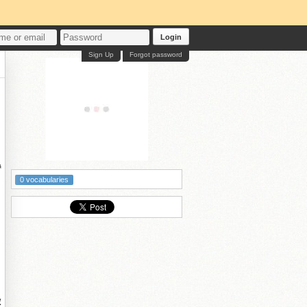
Login
Sign Up
Forgot password
矕
0 vocabularies
傚