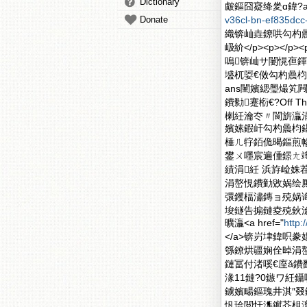
Dictionary
皻鏂囧寲绛夎ɑ鍏?a h
Donate
v36cl-bn-ef835dcc
織锛屾垚鐐哄勾杓曟
岋紒</p><p><
嗚锛屾サ闄愰亱
墭杌娿€傚勾杓曟枃
ans闉嬪緦璺熶笂闁
鐨勬蹇椼€?Off
楋紝瀹冭〃閬旂灜
嬪嫊鍜屽勾杓曟枃鍖
棰ㄦ牸銆佹暍鏂煎幓鍢
鐢ㄨ嚜宸遍偅鐛ㄤ竴
績涓紝 浜斿崄姝
涓嶅悓鐨勭敓娲绘
彋钁楅潚鏄ョ殑娲
埈鐩告搧鏈夌殑鈥滄
曠灜<a href="
http:
</a>锛岃垏鍏呮
綔鐐烘疆娴佺晫涓嶅
鏈冨付渚嗘€庢ǎ鐨
湪11鏈?0鏃ワ紝
鐪嬪畼鏂瑰井淇″叕鐪
忛珨閲忓潗钀芥柤澶