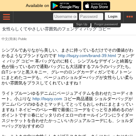
Available on
Login
Sign Up
Forgot password
女性らしくてやさしい雰囲気のフェンディ バッグ コピー
中文(简体)
Public
シンプルでありながら美しい、まさに持っているだけでその価値がわ
かるようなブランドなのです
http://lsqzy.com/brand-39.html
フェンデ
ィ バッグ コピー 革バッグなのに軽く、シンプルなデザインと綺麗な
色が揃っているので通勤バッグにも大活躍するフルラのバッグたち。
白Tシャツと黒スキニー、グレーのロングカーディガンでモノトーン
にまとめたコーデも、ベージュのショルダーバッグが女性らしい柔ら
かい雰囲気をプラスしてくれていますね！
ライトブルーンゆるデニムにベージュアイテムを合わせたコーディネ
ート。小ぶりな
http://lsqzy.com
コピー商品通販 ショルダーバッグが
デニムパンツのゆるさとマッチしてとってもおしゃれにまとまってい
ますね！ネイビーのベレー帽で最後にコーデをぐっと引き締めるのが
ポイントです☆春にピッタリのイエローのオールインワンにライダー
スジャケットを合わせたかっこいいカジュアルコーデにも、ショルダ
ーバッグがおすすめ◎