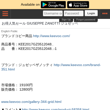
Available on
Login
Sign Up
Forgot password
お得人気セール GIUSEPPE ZANOTTI ジュゼッペ
English
Public
ブランドコピー商品
http://www.keevoo.com/
商品番号：KEE2017GZ0512048..
品 番：KEE2017GZ0512048..-1
ブランド：ジュゼッペザノッティ
http://www.keevoo.com/brand-
351.html
市場価格： 19100円
販売価格： 12800円
www.keevoo.com/gallery-344-grid.html
▼コメント▼
http://www.keevoo.com/product-58358.html