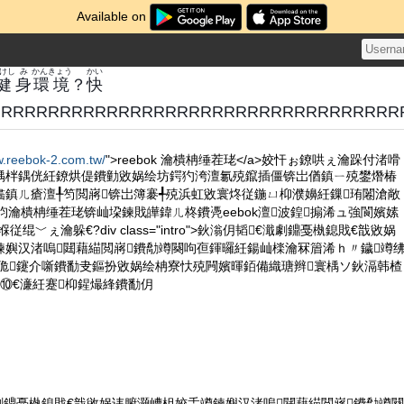
Available on
けし
み
かんきょう
かい
健
身
環境
？
快
RRRRRRRRRRRRRRRRRRRRRRRRRRRRR
w.reebok-2.com.tw/
">reebok 瀹樻柟缍茬珯</a>姣忓ぉ鐐哄ぇ瀹跺付渚嗗
楀柈鍝侊紝鐐烘偍鐨勭敓娲绘坊鍔犳洿澶氱殑鑹插僵锛岀偤鎮ㄧ殑鐢熸椿
畵鎮ㄦ瘡澶╀笉閲嶈锛岀簿褰╃殑浜虹敓寰炵従鍦ㄩ枊濮嬶紝鏁珛闂滄敞
涓枃瀹樻柟缍茬珯锛屾垜鍊戝皣鍏ㄦ柊鐨凴eebok澶波鍠搧浠ュ強閬嬪嫊
绲﹀ぇ瀹躲€?div class="intro">鈥滃仴韬€濈劇鐤戞槸鎴戝€戠敓娲
鍊嬩汉渚嗚閮藉緢閲嶈鐨勪竴闋呴亱鍕曪紝鍚屾檪瀹冧篃浠ｈ〃鐬竴
€佹鑳介噺鐨勫叏鏂扮敓娲绘柟寮忕殑闁嬪暉銆備織瑭辫寰楀ソ鈥滆韩楂
⑩€濓紝蹇枊鍟熶綘鐨勫仴
濈劇鐤戞槸鎴戝€戠敓娲讳腑灏嶆柤姣忎竴鍊嬩汉渚嗚閮藉緢閲嶈鐨勪竴闋