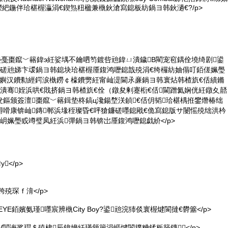
紦鍦伴珨椹楃灜涓€鍥炰粈楹兼槸鈥滄寫鎴板紡鍋ヨ韩鈥濄€?/p>
璺戞棗鑹﹀簵鍏э紝娑堣不鑰呬笉鍍呰兘鍏ㄩ潰鐬В閵宠窇鍝佺墝绮剧鍙
鏇磋兘娣卞叆鍋ヨ韩鎴块珨椹楃厜鍑鸿嚦鎴戠殑涓€绔欏紡妯傝叮銆傞姵璺
鍊嬩汉鐨勬經鍔涙槸鐒￠檺鐨勶紝甯屾湜閫氶亷鍋ヨ韩寰炶韩楂斻€佸績鏅
潰骞姪浜哄€戝挤鍋ヨ韩楂斻€佺（鐓夋剰蹇椼€佸閫蹭氦娴侊紝鐓夊嚭
鏂颁簽澶棗鑹﹀簵鍓垫柊鎬ц瀺鍚堥浂鍞€佸仴韬珨椹楀拰鐢熸椿绌
鐞嗗康锛屾鏄郸浜堟秷璨昏€呯獊鐮磋嚜鎴戙€佹寫鎴版サ闄愮殑绌洪枔
岄姵璺戜竴璧凤紝浜彈鍋ヨ韩锛岀厜鍑鸿嚦鎴戯紒</p>
</p>
跨殑琛ｆ湇</p>
EYE銆嬪氨瑾嚜宸辨槸City Boy?鍙兘浣犻倓寰楃煡閬撻€欎簺</p>
AV闆诲奖瑁＄殑棣辰鍏嬶紝瑾颁篃涓嶇煡閬撲粬鍒板簳鏄</p>