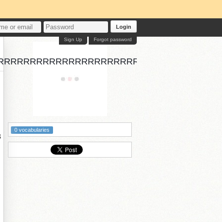
Login
Sign Up
Forgot password
RRRRRRRRRRRRRRRRRRRRRRRRRRRRR
0 vocabularies
绋