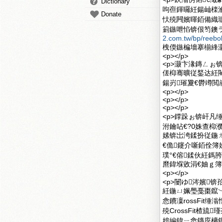
Dictionary
呴亱鍕曪紝鍚屾檪瀹
Donate
忕殑闁嬪暉銆備織瑭
箣鏃呭惂锛佷笉鐭ラ亾
2.com.tw/bp/reeb
栧偄鏃楄墻搴椾綘灏
<p></p>
<p>灏卞湪鏄ㄥぉ
傞枊骞曠従鍫达紝
鍚岃璀夐€欎竴閲嶈
<p></p>
<p></p>
<p></p>
<p>鐣跺ぉ锛屽凡
泭鑰呫€?0姝查枊
嫊锛岀洿鍒扮従鍦
€佹鑳介噺銆佺
璞°€傛鍒伙紝鎷
爢鍏堢敓涓€妯ｇ簿
<p></p>
<p>闄ゆ涔嬪锛孡
紝鍦ㄩ姵璺戞棗鑹﹀
悆鐨凜rossFit
殑CrossFit楂
婄編鍏ㄧ悆鏄庢槦鏁欑