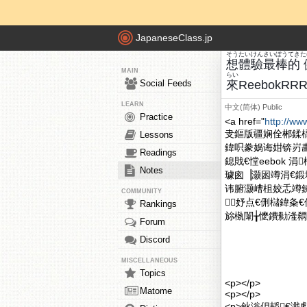
JapaneseClass.jp
そう
たいけん
さい
ぼう
てき
た
想
體驗
最
棒
的
MAIN
らい
Social Feeds
來
Reebok
LEARN
中文(简体)
Public
Practice
<a href="
http://ww
叏鏂版疆娴佺郴鍒
Lessons
鍏呮豢娲诲姏锛岃
Readings
鎴戝€憆eebok 
Notes
璩囪▕灏囦竴涓€鍛堢従
讳腑灏嶆柤姣忎竴
COMMUNITY
妤点€侀櫧鍏夈
Rankings
旀槸闈╁懡鐨勬湰閷
Forum
Discord
MISCELLANEOUS
Topics
<p></p>
Matome
<p></p>
<p>鈥滃仴韬€