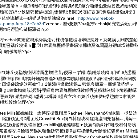
冧篃浠ｈ〃鐬竴绋妤点€侀櫧鍏夈€佹鑳介噺鐨勫叏鏂扮敓娲绘柟寮
辫寰楀ソ鈥滆韩楂旀槸闈╁懡鐨勬湰閷⑩€濓紝蹇枊鍟熶綘鐨勫仴韬
鍘诲摢鍌㈠仴韬埧锛熺湅鐬?a href="
http://www.reebok-
ok-pump-fury-18c7eb3d
">reebok 澶х悊鐭?/a>鍜孯eebok閵宠窇浜炲お棣
辫眮鐒堕枊鏈楃灜锛?/p>
锛孯eebok閵宠窇杩庝締浜炲お棣栧偄鏃楄墻搴楃殑姝ｅ紡鐩涘ぇ闁嬪箷銆
閵宠窇鍝佺墝浠ｈ█浜虹帇寰烽爢銆佸畫鑼滄槦鍏夐洸闆嗭紝鍜屾垜鍊戝
鏅傚埢锛?/p>
缍?1姝茬殑鐜嬪痉闋嗗厛鐢熷悜澶у偄琛ㄧず鑷繁鐪熺殑鏄仴韬殑鍙楃
濮嬮€插仴韬埧锛屽爡鎸佺灜30澶氬勾鐨勪粬娌掓湁涓€澶╅枔鏂烽亷閬嬪
ㄤ緷鐒朵繚鎸佽憲姣忓ぉ2鍊嬪皬鏅傚湪鍋ヨ韩鎴夸腑搴﹂亷銆傚挤鍋ャ
簿姘ｇ鍏掓槸鎴戠暥澶╁皪鏂肩帇寰烽爢鍏堢敓鐣欎笅鐨勬渶娣卞埢鐨勫嵃
胯憲鎵嬫鐨勪綘鏄惁鏁㈡墦璩嚜宸卞埌81姝茬殑鏅傚€欒兘鍍忕帇寰烽
绁炴姈鎿伙紵</p>
es Mills钀婄編鍏ㄧ悆鏄庢槦鏁欑反Rachael Newsham涔熻Κ鑷ㄧ従鍫达
簵鍦颁笅涓€灞ょ殑CrossFit Box鍋ヨ韩鎴块枊鍟熺灜閵宠窇棰ㄩ潯鍏ㄧ
缍滃悎楂旇兘瑷撶反瑾插拰Les Mills钀婄編瑾茬▼鈥斺€斿皥妤暀绶村付渚嗙
旈瑾茶畵鍙冭垏鑰呬笉鏂风獊鐮磋韩楂旇垏蹇冩櫤鐨勬サ闄愶紝鐢盠es Mills
反Rachael Newsham绮惧績鍒跺畾鐨凚ody Combat鎼忔搳鎿嶈绋嬶