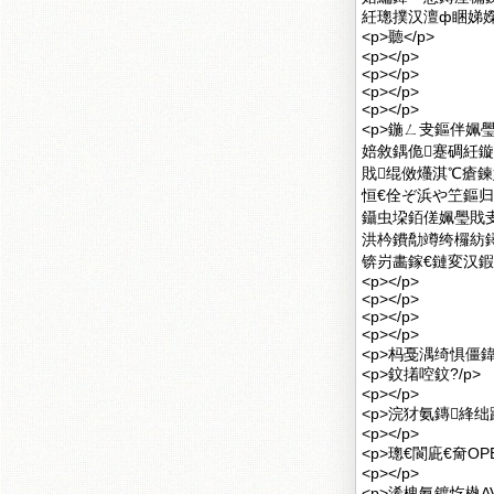
紝璁撲汉澶ф睏娣嬫
<p>聽</p>
<p></p>
<p></p>
<p></p>
<p></p>
<p>鍦ㄥ叏鏂伴姵
婄敘鍝佹蹇碉紝
戝绲傚爡淇℃瘡
恒€佺ぞ浜や笁鏂归
鑷虫垜銆傞姵璺戝叏
洪枔鐨勪竴绔欏紡
锛岃畵鎵€鏈変汉鍜
<p></p>
<p></p>
<p></p>
<p></p>
<p>杩戞湡绮惧僵鍏у
<p>鈫撯啌鈫?/p>
<p></p>
<p>浣犲氨鏄綘绌
<p></p>
<p>璁€閬庛€奝OP
<p></p>
<p>浠栧氨鍍忔槸